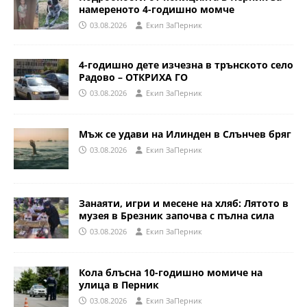
намереното 4-годишно момче
03.08.2026
Eкип ЗаПерник
4-годишно дете изчезна в трънското село
Радово – ОТКРИХА ГО
03.08.2026
Eкип ЗаПерник
Мъж се удави на Илинден в Слънчев бряг
03.08.2026
Eкип ЗаПерник
Занаяти, игри и месене на хляб: Лятото в
музея в Брезник започва с пълна сила
03.08.2026
Eкип ЗаПерник
Кола блъсна 10-годишно момиче на
улица в Перник
03.08.2026
Eкип ЗаПерник