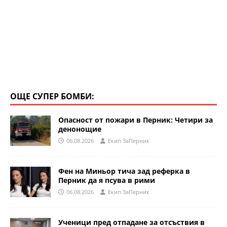
ОЩЕ СУПЕР БОМБИ:
Опасност от пожари в Перник: Четири за
денонощие
06.08.2026
Eкип ЗаПерник
Фен на Миньор тича зад реферка в
Перник да я псува в рими
06.08.2026
Eкип ЗаПерник
Ученици пред отпадане за отсъствия в