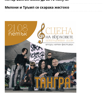
Мелони и Тръмп се скараха жестоко