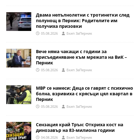
Двама непълнолетни с тротинетки след
полунощ в Перник: Родителите им
получиха призовки
05.08.2026
Eкип ЗаПерник
Вече няма чакащи с години за
присъединяване към мрежата на ВиК –
Перник
05.08.2026
Eкип ЗаПерник
МВР се намеси: Деца се гаврят с психично
болна, взривиха с крясъци цял квартал в
Перник
05.08.2026
Eкип ЗаПерник
Сензация край Трън: Откриха кост на
динозавър на 83-милиона години
04.08.2026
Eкип ЗаПерник