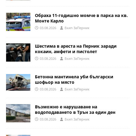
Обраха 11-годишно момче в парка на кв.
Монте Карло
03.08.2026
Eкип ЗаПерник
Шестима в ареста на Перник заради
кокаин, амфети и пистолет
03.08.2026
Eкип ЗаПерник
Бетонна мантинела уби български
шофьор на място
03.08.2026
Eкип ЗаПерник
Възможно е нарушаване на
водоподаването в Трън за един ден
03.08.2026
Eкип ЗаПерник