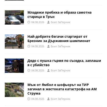
Младежи пребиха и обраха самотна
старица в Трън
04.08.2026
Eкип ЗаПерник
Най-добрите бегачи стартират от
Брезник за Държавния шампионат
04.08.2026
Eкип ЗаПерник
Дядо с пушка гърмя по съседка, заплаши
я с убийство
04.08.2026
Eкип ЗаПерник
Мъж от Ямбол е шофьорът на ТИР
загинал в жестоката катастрофа на АМ
Струма
04.08.2026
Eкип ЗаПерник