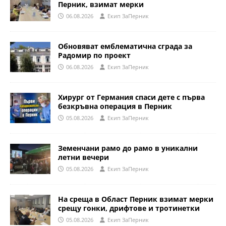
Перник, взимат мерки
06.08.2026
Eкип ЗаПерник
Обновяват емблематична сграда за
Радомир по проект
06.08.2026
Eкип ЗаПерник
Хирург от Германия спаси дете с първа
безкръвна операция в Перник
05.08.2026
Eкип ЗаПерник
Земенчани рамо до рамо в уникални
летни вечери
05.08.2026
Eкип ЗаПерник
На среща в Област Перник взимат мерки
срещу гонки, дрифтове и тротинетки
05.08.2026
Eкип ЗаПерник