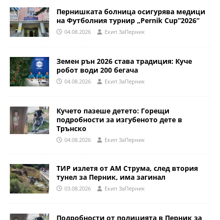
Пернишката болница осигурява медици
на Футболния турнир „Pernik Cup”2026“
04.08.2026
Eкип ЗаПерник
Земен рън 2026 става традиция: Куче
робот води 200 бегача
04.08.2026
Eкип ЗаПерник
Кучето пазеше детето: Горещи
подробности за изгубеното дете в
Трънско
04.08.2026
Eкип ЗаПерник
ТИР излетя от АМ Струма, след втория
тунел за Перник, има загинал
03.08.2026
Eкип ЗаПерник
Подробности от полицията в Перник за