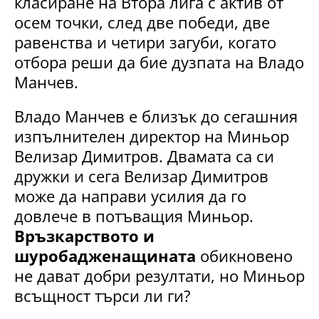
класиране на Втора лига с актив от
осем точки, след две победи, две
равенства и четири загуби, когато
отбора реши да бие дузпата на Владо
Манчев.
Владо Манчев е близък до сегашния
изпълнителен директор на Миньор
Велизар Димитров. Двамата са си
дружки и сега Велизар Димитров
може да направи усилия да го
довлече в потъващия Миньор.
Връзкарството и
шуробадженащината
обикновено
не дават добри резултати, но Миньор
всъщност търси ли ги?