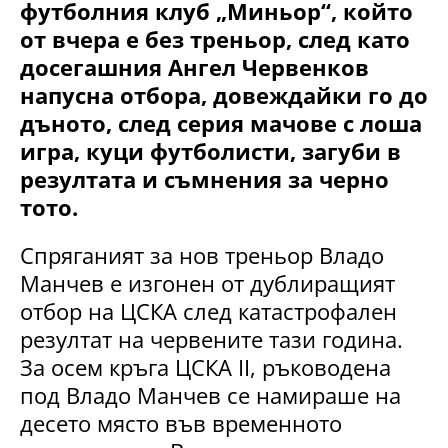
футболния клуб „Миньор“, който
от вчера е без треньор, след като
досегашния Ангел Червенков
напусна отбора, довеждайки го до
дъното, след серия мачове с лоша
игра, куци футболисти, загуби в
резултата и съмнения за черно
тото.
Спряганият за нов треньор Владо
Манчев е изгонен от дублиращият
отбор на ЦСКА след катастрофален
резултат на червените тази година.
За осем кръга ЦСКА II, ръководена
под Владо Манчев се намираше на
десето място във временното