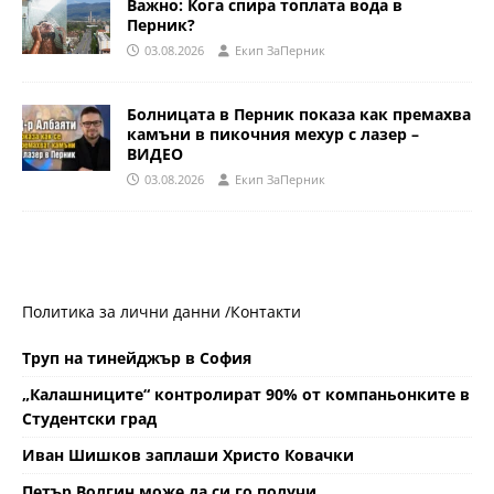
Важно: Кога спира топлата вода в
Перник?
03.08.2026
Eкип ЗаПерник
Болницата в Перник показа как премахва
камъни в пикочния мехур с лазер –
ВИДЕО
03.08.2026
Eкип ЗаПерник
Политика за лични данни /
Контакти
Труп на тинейджър в София
„Калашниците“ контролират 90% от компаньонките в
Студентски град
Иван Шишков заплаши Христо Ковачки
Петър Волгин може да си го получи