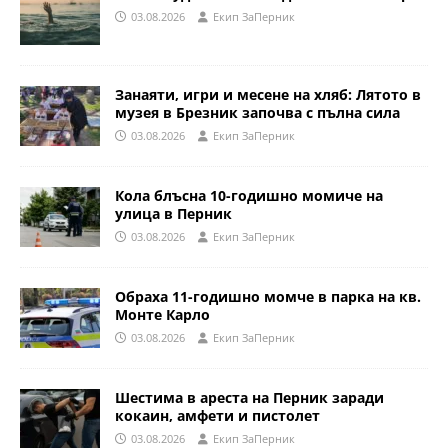
03.08.2026
Eкип ЗаПерник
Занаяти, игри и месене на хляб: Лятото в
музея в Брезник започва с пълна сила
03.08.2026
Eкип ЗаПерник
Кола блъсна 10-годишно момиче на
улица в Перник
03.08.2026
Eкип ЗаПерник
Обраха 11-годишно момче в парка на кв.
Монте Карло
03.08.2026
Eкип ЗаПерник
Шестима в ареста на Перник заради
кокаин, амфети и пистолет
03.08.2026
Eкип ЗаПерник