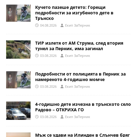
Кучето пазеше детето: Горещи
подробности за изгубеното дете в
Трънско
04.08.2026
Eкип ЗаПерник
ТИР излетя от АМ Струма, след втория
тунел за Перник, има загинал
03.08.2026
Eкип ЗаПерник
Подробности от полицията в Перник за
намереното 4-годишно момче
03.08.2026
Eкип ЗаПерник
4-годишно дете изчезна в трънското село
Радово – ОТКРИХА ГО
03.08.2026
Eкип ЗаПерник
Мъж се удави на Илинден в Слънчев бряг