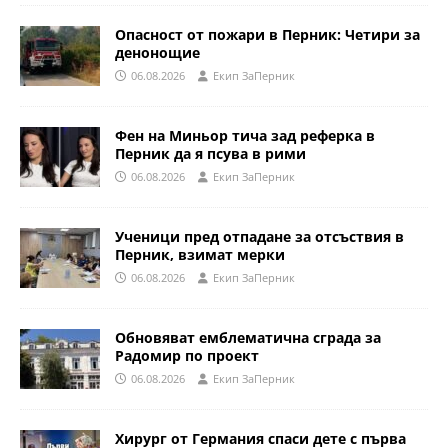
Опасност от пожари в Перник: Четири за
денонощие
06.08.2026
Eкип ЗаПерник
Фен на Миньор тича зад реферка в
Перник да я псува в рими
06.08.2026
Eкип ЗаПерник
Ученици пред отпадане за отсъствия в
Перник, взимат мерки
06.08.2026
Eкип ЗаПерник
Обновяват емблематична сграда за
Радомир по проект
06.08.2026
Eкип ЗаПерник
Хирург от Германия спаси дете с първа