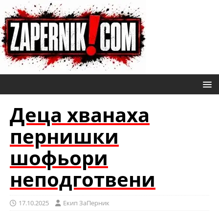
Деца хванаха
пернишки
шофьори
неподготвени
17.10.2025
Eкип ЗаПерник