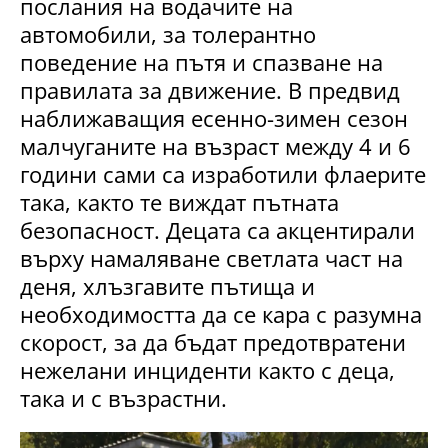
послания на водачите на
автомобили, за толерантно
поведение на пътя и спазване на
правилата за движение. В предвид
наближаващия есенно-зимен сезон
малчуганите на възраст между 4 и 6
години сами са изработили флаерите
така, както те виждат пътната
безопасност. Децата са акцентирали
върху намаляване светлата част на
деня, хлъзгавите пътища и
необходимостта да се кара с разумна
скорост, за да бъдат предотвратени
нежелани инциденти както с деца,
така и с възрастни.