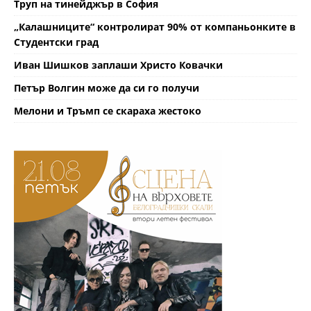
Труп на тинейджър в София
„Калашниците“ контролират 90% от компаньонките в
Студентски град
Иван Шишков заплаши Христо Ковачки
Петър Волгин може да си го получи
Мелони и Тръмп се скараха жестоко