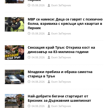
05.08.2026
Eкип ЗаПерник
МВР се намеси: Деца се гаврят с психично
болна, взривиха с крясъци цял квартал в
Перник
05.08.2026
Eкип ЗаПерник
Сензация край Трън: Откриха кост на
динозавър на 83-милиона години
04.08.2026
Eкип ЗаПерник
Младежи пребиха и обраха самотна
старица в Трън
04.08.2026
Eкип ЗаПерник
Най-добрите бегачи стартират от
Брезник за Държавния шампионат
04.08.2026
Eкип ЗаПерник