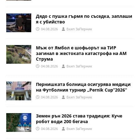
Дядо с пушка гърмя по съседка, заплаши
я с убийство
04.08.2026
Eкип ЗаПерник
Мъж от Ямбол е шофьорът на ТИР
загинал в жестоката катастрофа на АМ
Струма
04.08.2026
Eкип ЗаПерник
Пернишката болница осигурява медици
на Футболния турнир „Pernik Cup”2026“
04.08.2026
Eкип ЗаПерник
Земен рън 2026 става традиция: Куче
робот води 200 бегача
04.08.2026
Eкип ЗаПерник