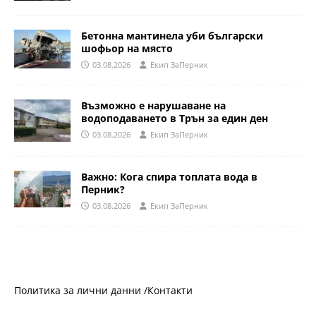
Бетонна мантинела уби български
шофьор на място
03.08.2026
Eкип ЗаПерник
Възможно е нарушаване на
водоподаването в Трън за един ден
03.08.2026
Eкип ЗаПерник
Важно: Кога спира топлата вода в
Перник?
03.08.2026
Eкип ЗаПерник
Политика за лични данни /
Контакти