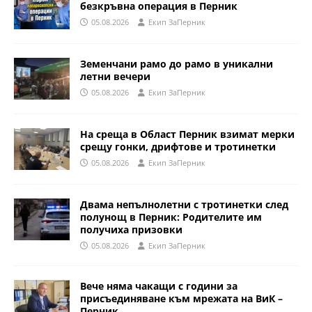
безкръвна операция в Перник
05.08.2026
Eкип ЗаПерник
Земенчани рамо до рамо в уникални
летни вечери
05.08.2026
Eкип ЗаПерник
На среща в Област Перник взимат мерки
срещу гонки, дрифтове и тротинетки
05.08.2026
Eкип ЗаПерник
Двама непълнолетни с тротинетки след
полунощ в Перник: Родителите им
получиха призовки
05.08.2026
Eкип ЗаПерник
Вече няма чакащи с години за
присъединяване към мрежата на ВиК –
Перник