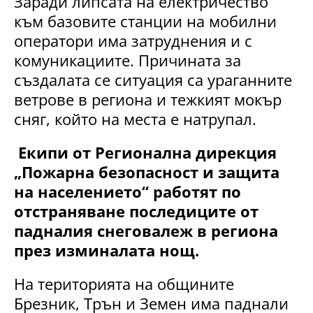
Заради липсата на електричество
към базовите станции на мобилни
оператори има затруднения и с
комуникациите. Причината за
създалата се ситуация са ураганните
ветрове в региона и тежкият мокър
сняг, който на места е натрупал.
Екипи от Регионална дирекция
„Пожарна безопасност и защита
на населението“ работят по
отстраняване последиците от
падналия снеговалеж в региона
през изминалата нощ.
На територията на общините
Брезник, Трън и Земен има паднали