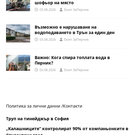
шофьор на място
03.08.2026
Eкип ЗаПерник
Възможно е нарушаване на
водоподаването в Трън за един ден
03.08.2026
Eкип ЗаПерник
Важно: Кога спира топлата вода в
Перник?
03.08.2026
Eкип ЗаПерник
Политика за лични данни /
Контакти
Труп на тинейджър в София
„Калашниците“ контролират 90% от компаньонките в