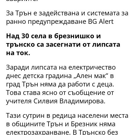
За Трън е задействана и системата за
ранно предупреждаване BG Alert
Над 30 села в брезнишко и
трънско са засегнати от липсата
на ток.
Заради липсата на електричество
днес детска градина „Ален мак“ в
град Трън няма да работи с деца.
Това става ясно от съобщение от
учителя Силвия Владимирова.
Тази сутрин в редица населени места
в общините Трън и Брезник няма
електрозахранване. В Трънско без