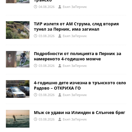
04.08.2026
Eкип ЗаПерник
ТИР излетя от АМ Струма, след втория
тунел за Перник, има загинал
03.08.2026
Eкип ЗаПерник
Подробности от полицията в Перник за
намереното 4-годишно момче
03.08.2026
Eкип ЗаПерник
4-годишно дете изчезна в трънското село
Радово – ОТКРИХА ГО
03.08.2026
Eкип ЗаПерник
Мъж се удави на Илинден в Слънчев бряг
03.08.2026
Eкип ЗаПерник