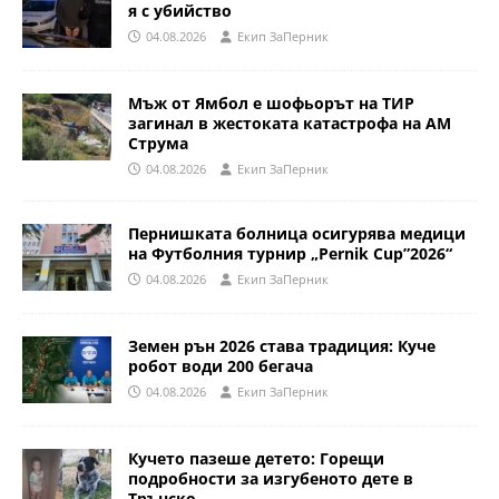
я с убийство
04.08.2026
Eкип ЗаПерник
Мъж от Ямбол е шофьорът на ТИР
загинал в жестоката катастрофа на АМ
Струма
04.08.2026
Eкип ЗаПерник
Пернишката болница осигурява медици
на Футболния турнир „Pernik Cup”2026“
04.08.2026
Eкип ЗаПерник
Земен рън 2026 става традиция: Куче
робот води 200 бегача
04.08.2026
Eкип ЗаПерник
Кучето пазеше детето: Горещи
подробности за изгубеното дете в
Трънско