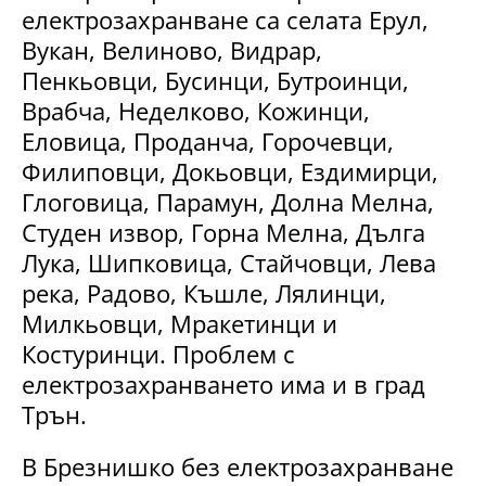
електрозахранване са селата Ерул,
Вукан, Велиново, Видрар,
Пенкьовци, Бусинци, Бутроинци,
Врабча, Неделково, Кожинци,
Еловица, Проданча, Горочевци,
Филиповци, Докьовци, Ездимирци,
Глоговица, Парамун, Долна Мелна,
Студен извор, Горна Мелна, Дълга
Лука, Шипковица, Стайчовци, Лева
река, Радово, Къшле, Лялинци,
Милкьовци, Мракетинци и
Костуринци. Проблем с
електрозахранването има и в град
Трън.
В Брезнишко без електрозахранване