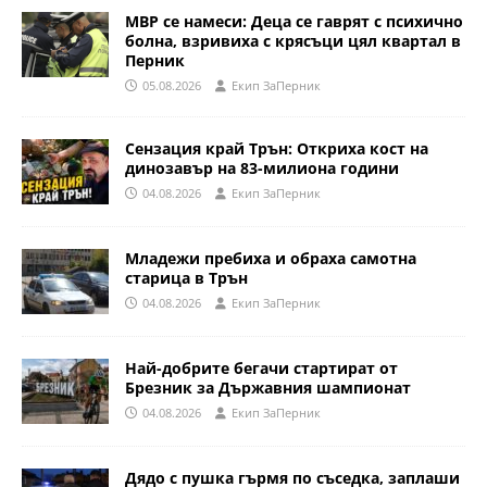
МВР се намеси: Деца се гаврят с психично
болна, взривиха с крясъци цял квартал в
Перник
05.08.2026
Eкип ЗаПерник
Сензация край Трън: Откриха кост на
динозавър на 83-милиона години
04.08.2026
Eкип ЗаПерник
Младежи пребиха и обраха самотна
старица в Трън
04.08.2026
Eкип ЗаПерник
Най-добрите бегачи стартират от
Брезник за Държавния шампионат
04.08.2026
Eкип ЗаПерник
Дядо с пушка гърмя по съседка, заплаши