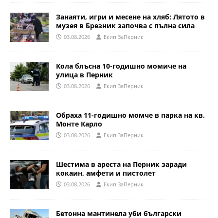
Занаяти, игри и месене на хляб: Лятото в
музея в Брезник започва с пълна сила
03.08.2026
Eкип ЗаПерник
Кола блъсна 10-годишно момиче на
улица в Перник
03.08.2026
Eкип ЗаПерник
Обраха 11-годишно момче в парка на кв.
Монте Карло
03.08.2026
Eкип ЗаПерник
Шестима в ареста на Перник заради
кокаин, амфети и пистолет
03.08.2026
Eкип ЗаПерник
Бетонна мантинела уби български