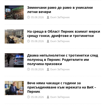
Земенчани рамо до рамо в уникални
летни вечери
05.08.2026
Eкип ЗаПерник
На среща в Област Перник взимат мерки
срещу гонки, дрифтове и тротинетки
05.08.2026
Eкип ЗаПерник
Двама непълнолетни с тротинетки след
полунощ в Перник: Родителите им
получиха призовки
05.08.2026
Eкип ЗаПерник
Вече няма чакащи с години за
присъединяване към мрежата на ВиК –
Перник
05.08.2026
Eкип ЗаПерник