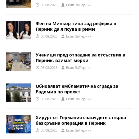
06.08.2026
Eкип ЗаПерник
Фен на Миньор тича зад реферка в
Перник да я псува в рими
06.08.2026
Eкип ЗаПерник
Ученици пред отпадане за отсъствия в
Перник, взимат мерки
06.08.2026
Eкип ЗаПерник
Обновяват емблематична сграда за
Радомир по проект
06.08.2026
Eкип ЗаПерник
Хирург от Германия спаси дете с първа
безкръвна операция в Перник
05.08.2026
Eкип ЗаПерник