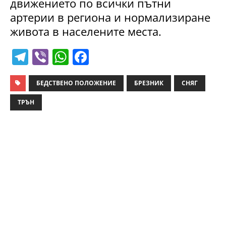
движението по всички пътни
артерии в региона и нормализиране
живота в населените места.
T
Vi
W
F
el
b
h
a
e
er
at
c
БЕДСТВЕНО ПОЛОЖЕНИЕ
БРЕЗНИК
СНЯГ
gr
s
e
ТРЪН
a
A
b
m
p
o
p
o
k