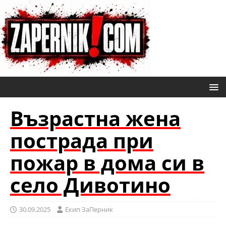
Възрастна жена
пострада при
пожар в дома си в
село Дивотино
30.09.2025
Eкип ЗаПерник