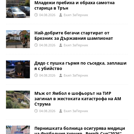
Младежи пребиха и обраха самотна
старица в Трън
04.08.2026
Eкип ЗаПерник
Най-добрите бегачи стартират от
Брезник за Държавния шампионат
04.08.2026
Eкип ЗаПерник
Дядо с пушка гърмя по съседка, заплаши
я с убийство
04.08.2026
Eкип ЗаПерник
Мъж от Ямбол е шофьорът на ТИР
загинал в жестоката катастрофа на АМ
Струма
04.08.2026
Eкип ЗаПерник
Пернишката болница осигурява медици
на Футболния турнир „Pernik Cup”2026“