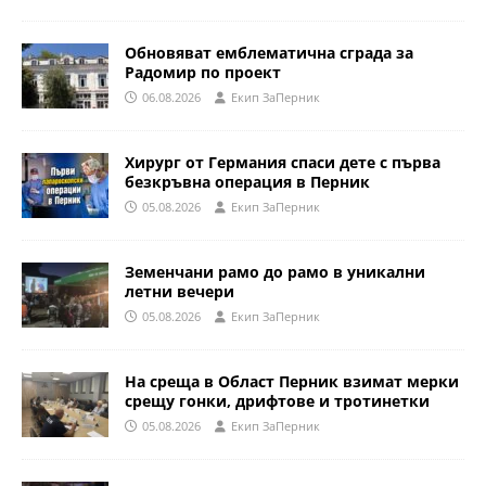
Обновяват емблематична сграда за
Радомир по проект
06.08.2026
Eкип ЗаПерник
Хирург от Германия спаси дете с първа
безкръвна операция в Перник
05.08.2026
Eкип ЗаПерник
Земенчани рамо до рамо в уникални
летни вечери
05.08.2026
Eкип ЗаПерник
На среща в Област Перник взимат мерки
срещу гонки, дрифтове и тротинетки
05.08.2026
Eкип ЗаПерник