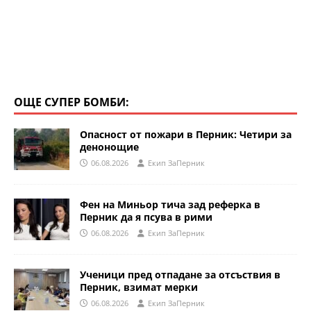
ОЩЕ СУПЕР БОМБИ:
Опасност от пожари в Перник: Четири за
денонощие
06.08.2026
Eкип ЗаПерник
Фен на Миньор тича зад реферка в
Перник да я псува в рими
06.08.2026
Eкип ЗаПерник
Ученици пред отпадане за отсъствия в
Перник, взимат мерки
06.08.2026
Eкип ЗаПерник