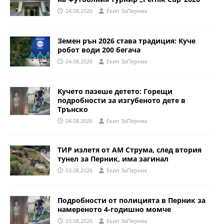
04.08.2026
Eкип ЗаПерник
Земен рън 2026 става традиция: Куче
робот води 200 бегача
04.08.2026
Eкип ЗаПерник
Кучето пазеше детето: Горещи
подробности за изгубеното дете в
Трънско
04.08.2026
Eкип ЗаПерник
ТИР излетя от АМ Струма, след втория
тунел за Перник, има загинал
03.08.2026
Eкип ЗаПерник
Подробности от полицията в Перник за
намереното 4-годишно момче
03.08.2026
Eкип ЗаПерник