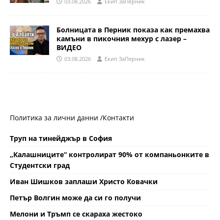
03.08.2026
Eкип ЗаПерник
Болницата в Перник показа как премахва
камъни в пикочния мехур с лазер –
ВИДЕО
03.08.2026
Eкип ЗаПерник
Политика за лични данни /
Контакти
Труп на тинейджър в София
„Калашниците“ контролират 90% от компаньонките в
Студентски град
Иван Шишков заплаши Христо Ковачки
Петър Волгин може да си го получи
Мелони и Тръмп се скараха жестоко