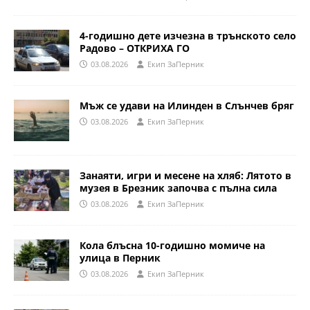
4-годишно дете изчезна в трънското село
Радово – ОТКРИХА ГО
03.08.2026
Eкип ЗаПерник
Мъж се удави на Илинден в Слънчев бряг
03.08.2026
Eкип ЗаПерник
Занаяти, игри и месене на хляб: Лятото в
музея в Брезник започва с пълна сила
03.08.2026
Eкип ЗаПерник
Кола блъсна 10-годишно момиче на
улица в Перник
03.08.2026
Eкип ЗаПерник