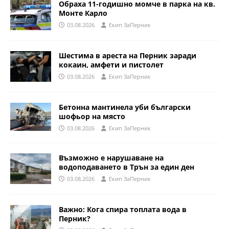
Обраха 11-годишно момче в парка на кв.
Монте Карло
03.08.2026
Eкип ЗаПерник
Шестима в ареста на Перник заради
кокаин, амфети и пистолет
03.08.2026
Eкип ЗаПерник
Бетонна мантинела уби български
шофьор на място
03.08.2026
Eкип ЗаПерник
Възможно е нарушаване на
водоподаването в Трън за един ден
03.08.2026
Eкип ЗаПерник
Важно: Кога спира топлата вода в
Перник?