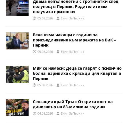
Двама непълнолетни с тротинетки след
полунощ в Перник: Родителите им
получиха призовки
05.08.2026
Eкип ЗаПерник
Вече няма чакащи с години за
присъединяване към мрежата на ВиК –
Перник
05.08.2026
Eкип ЗаПерник
МВР се намеси: Деца се гаврят с психично
болна, взривиха с крясъци цял квартал в
Перник
05.08.2026
Eкип ЗаПерник
Сензация край Трън: Откриха кост на
динозавър на 83-милиона години
04.08.2026
Eкип ЗаПерник