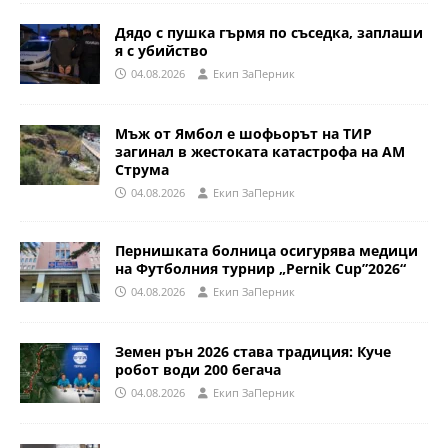
Дядо с пушка гърмя по съседка, заплаши
я с убийство
04.08.2026
Eкип ЗаПерник
Мъж от Ямбол е шофьорът на ТИР
загинал в жестоката катастрофа на АМ
Струма
04.08.2026
Eкип ЗаПерник
Пернишката болница осигурява медици
на Футболния турнир „Pernik Cup”2026“
04.08.2026
Eкип ЗаПерник
Земен рън 2026 става традиция: Куче
робот води 200 бегача
04.08.2026
Eкип ЗаПерник