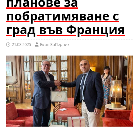
планове за
побратимяване с
град във Франция
21.08.2025
Eкип ЗаПерник