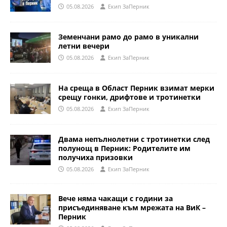
05.08.2026
Eкип ЗаПерник
Земенчани рамо до рамо в уникални
летни вечери
05.08.2026
Eкип ЗаПерник
На среща в Област Перник взимат мерки
срещу гонки, дрифтове и тротинетки
05.08.2026
Eкип ЗаПерник
Двама непълнолетни с тротинетки след
полунощ в Перник: Родителите им
получиха призовки
05.08.2026
Eкип ЗаПерник
Вече няма чакащи с години за
присъединяване към мрежата на ВиК –
Перник