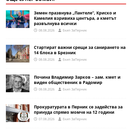
Земен празвнува „Пантеле“, Криско и
Камелия взривиха центъра, а кметът
развълнува всички
08.08.2026
Eкип ЗаПерник
Стартират важни срещи за санирането на
14 блока в Брезник
08.08.2026
Eкип ЗаПерник
Почина Владимир Зарков – зам. кмет и
виден общественик в Радомир
08.08.2026
Eкип ЗаПерник
Прокуратурата в Перник се задейства за
принуда спрямо момче на 12 години
07.08.2026
Eкип ЗаПерник