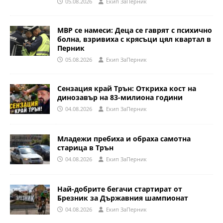
05.08.2026
Eкип ЗаПерник
МВР се намеси: Деца се гаврят с психично
болна, взривиха с крясъци цял квартал в
Перник
05.08.2026
Eкип ЗаПерник
Сензация край Трън: Откриха кост на
динозавър на 83-милиона години
04.08.2026
Eкип ЗаПерник
Младежи пребиха и обраха самотна
старица в Трън
04.08.2026
Eкип ЗаПерник
Най-добрите бегачи стартират от
Брезник за Държавния шампионат
04.08.2026
Eкип ЗаПерник