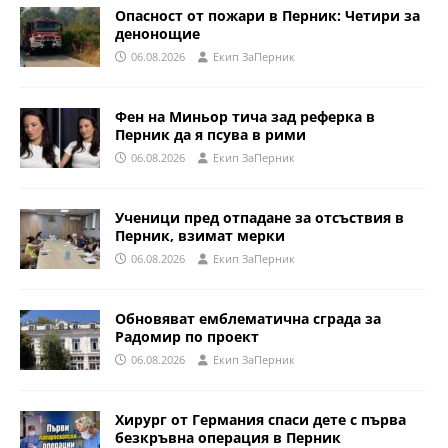
Опасност от пожари в Перник: Четири за
денонощие
06.08.2026
Eкип ЗаПерник
Фен на Миньор тича зад реферка в
Перник да я псува в рими
06.08.2026
Eкип ЗаПерник
Ученици пред отпадане за отсъствия в
Перник, взимат мерки
06.08.2026
Eкип ЗаПерник
Обновяват емблематична сграда за
Радомир по проект
06.08.2026
Eкип ЗаПерник
Хирург от Германия спаси дете с първа
безкръвна операция в Перник