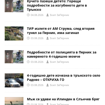
Кучето пазеше детето: Горещи
подробности за изгубеното дете в
Трънско
04.08.2026
Eкип ЗаПерник
ТИР излетя от АМ Струма, след втория
тунел за Перник, има загинал
03.08.2026
Eкип ЗаПерник
Подробности от полицията в Перник за
намереното 4-годишно момче
03.08.2026
Eкип ЗаПерник
4-годишно дете изчезна в трънското село
Радово – ОТКРИХА ГО
03.08.2026
Eкип ЗаПерник
Мъж се удави на Илинден в Слънчев бряг
03.08.2026
Eкип ЗаПерник