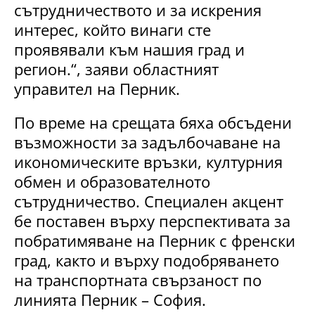
сътрудничеството и за искрения
интерес, който винаги сте
проявявали към нашия град и
регион.“, заяви областният
управител на Перник.
По време на срещата бяха обсъдени
възможности за задълбочаване на
икономическите връзки, културния
обмен и образователното
сътрудничество. Специален акцент
бе поставен върху перспективата за
побратимяване на Перник с френски
град, както и върху подобряването
на транспортната свързаност по
линията Перник – София.