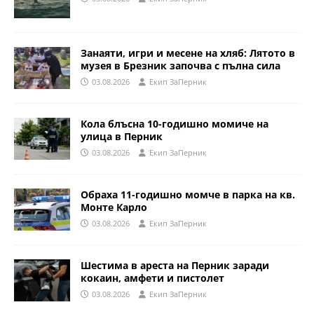
Занаяти, игри и месене на хляб: Лятото в
музея в Брезник започва с пълна сила
03.08.2026
Eкип ЗаПерник
Кола блъсна 10-годишно момиче на
улица в Перник
03.08.2026
Eкип ЗаПерник
Обраха 11-годишно момче в парка на кв.
Монте Карло
03.08.2026
Eкип ЗаПерник
Шестима в ареста на Перник заради
кокаин, амфети и пистолет
03.08.2026
Eкип ЗаПерник