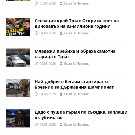
05.08.2026
Eкип ЗаПерник
Сензация край Трън: Откриха кост на
динозавър на 83-милиона години
04.08.2026
Eкип ЗаПерник
Младежи пребиха и обраха самотна
старица в Трън
04.08.2026
Eкип ЗаПерник
Най-добрите бегачи стартират от
Брезник за Държавния шампионат
04.08.2026
Eкип ЗаПерник
Дядо с пушка гърмя по съседка, заплаши
я с убийство
04.08.2026
Eкип ЗаПерник