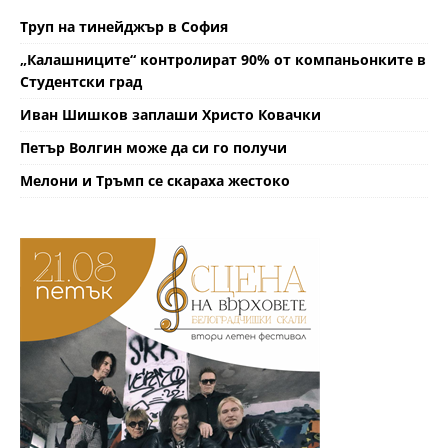
Труп на тинейджър в София
„Калашниците“ контролират 90% от компаньонките в
Студентски град
Иван Шишков заплаши Христо Ковачки
Петър Волгин може да си го получи
Мелони и Тръмп се скараха жестоко