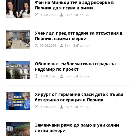
Фен на Миньор тича зад реферка в
Перник да я псува в рими
06.08.2026
Eкип ЗаПерник
Ученици пред отпадане за отсъствия в
Перник, взимат мерки
06.08.2026
Eкип ЗаПерник
Обновяват емблематична сграда за
Радомир по проект
06.08.2026
Eкип ЗаПерник
Хирург от Германия спаси дете с първа
безкръвна операция в Перник
05.08.2026
Eкип ЗаПерник
Земенчани рамо до рамо в уникални
летни вечери