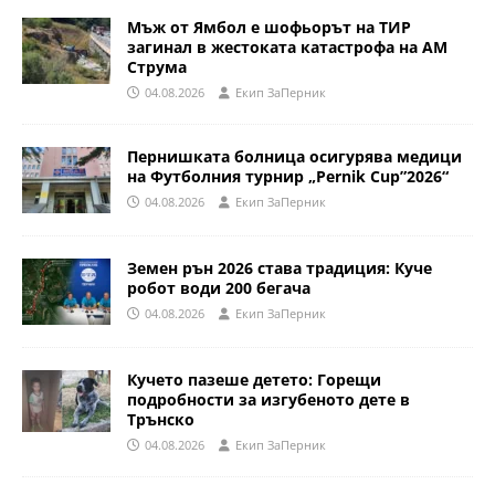
Мъж от Ямбол е шофьорът на ТИР
загинал в жестоката катастрофа на АМ
Струма
04.08.2026
Eкип ЗаПерник
Пернишката болница осигурява медици
на Футболния турнир „Pernik Cup”2026“
04.08.2026
Eкип ЗаПерник
Земен рън 2026 става традиция: Куче
робот води 200 бегача
04.08.2026
Eкип ЗаПерник
Кучето пазеше детето: Горещи
подробности за изгубеното дете в
Трънско
04.08.2026
Eкип ЗаПерник