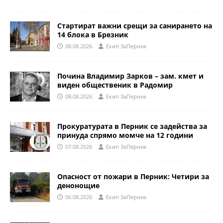
Стартират важни срещи за санирането на
14 блока в Брезник
08.08.2026
Eкип ЗаПерник
Почина Владимир Зарков – зам. кмет и
виден общественик в Радомир
08.08.2026
Eкип ЗаПерник
Прокуратурата в Перник се задейства за
принуда спрямо момче на 12 години
07.08.2026
Eкип ЗаПерник
Опасност от пожари в Перник: Четири за
денонощие
06.08.2026
Eкип ЗаПерник