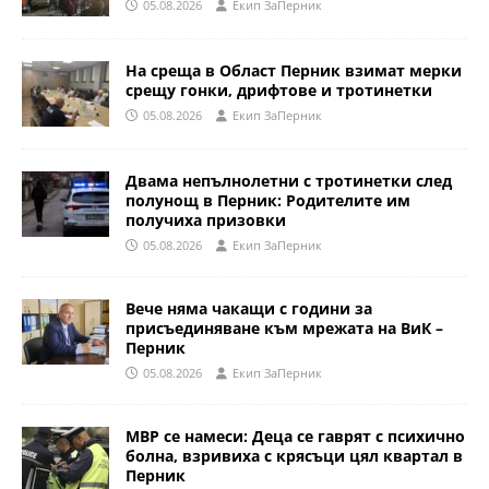
05.08.2026
Eкип ЗаПерник
На среща в Област Перник взимат мерки
срещу гонки, дрифтове и тротинетки
05.08.2026
Eкип ЗаПерник
Двама непълнолетни с тротинетки след
полунощ в Перник: Родителите им
получиха призовки
05.08.2026
Eкип ЗаПерник
Вече няма чакащи с години за
присъединяване към мрежата на ВиК –
Перник
05.08.2026
Eкип ЗаПерник
МВР се намеси: Деца се гаврят с психично
болна, взривиха с крясъци цял квартал в
Перник