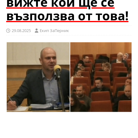
вижте кой ще се
възползва от това!
29.08.2025
Eкип ЗаПерник