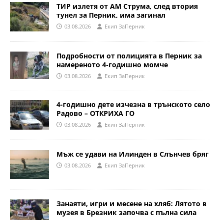
ТИР излетя от АМ Струма, след втория
тунел за Перник, има загинал
03.08.2026
Eкип ЗаПерник
Подробности от полицията в Перник за
намереното 4-годишно момче
03.08.2026
Eкип ЗаПерник
4-годишно дете изчезна в трънското село
Радово – ОТКРИХА ГО
03.08.2026
Eкип ЗаПерник
Мъж се удави на Илинден в Слънчев бряг
03.08.2026
Eкип ЗаПерник
Занаяти, игри и месене на хляб: Лятото в
музея в Брезник започва с пълна сила