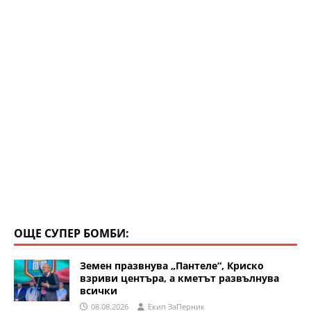
ОЩЕ СУПЕР БОМБИ:
Земен празвнува „Пантеле“, Криско
взриви центъра, а кметът развълнува
всички
08.08.2026
Eкип ЗаПерник