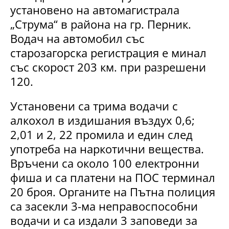
установено на автомагистрала
„Струма“ в района на гр. Перник.
Водач на автомобил със
старозагорска регистрация е минал
със скорост 203 км. при разрешени
120.
Установени са трима водачи с
алкохол в издишания въздух 0,6;
2,01 и 2, 22 промила и един след
употреба на наркотични вещества.
Връчени са около 100 електронни
фиша и са платени на ПОС терминал
20 броя. Органите на Пътна полиция
са засекли 3-ма неправоспособни
водачи и са издали 3 заповеди за