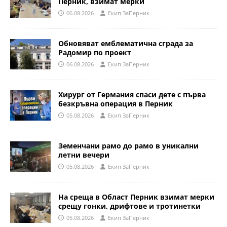
Перник, взимат мерки
06.08.2026
Eкип ЗаПерник
Обновяват емблематична сграда за
Радомир по проект
06.08.2026
Eкип ЗаПерник
Хирург от Германия спаси дете с първа
безкръвна операция в Перник
05.08.2026
Eкип ЗаПерник
Земенчани рамо до рамо в уникални
летни вечери
05.08.2026
Eкип ЗаПерник
На среща в Област Перник взимат мерки
срещу гонки, дрифтове и тротинетки
05.08.2026
Eкип ЗаПерник