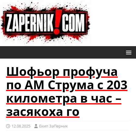
Шофьор профуча
по АМ Струма с 203
километра в час –
засякоха го
12.08.2025
Eкип ЗаПерник