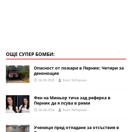
ОЩЕ СУПЕР БОМБИ:
Опасност от пожари в Перник: Четири за
денонощие
06.08.2026
Eкип ЗаПерник
Фен на Миньор тича зад реферка в
Перник да я псува в рими
06.08.2026
Eкип ЗаПерник
Ученици пред отпадане за отсъствия в