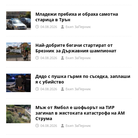
Младежи пребиха и обраха самотна
старица в Трън
04.08.2026
Eкип ЗаПерник
Най-добрите бегачи стартират от
Брезник за Държавния шампионат
04.08.2026
Eкип ЗаПерник
Дядо с пушка гърмя по съседка, заплаши
я с убийство
04.08.2026
Eкип ЗаПерник
Мъж от Ямбол е шофьорът на ТИР
загинал в жестоката катастрофа на АМ
Струма
04.08.2026
Eкип ЗаПерник