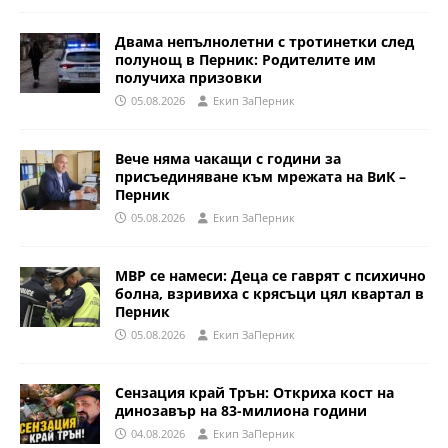
Двама непълнолетни с тротинетки след
полунощ в Перник: Родителите им
получиха призовки
05.08.2026
Eкип ЗаПерник
Вече няма чакащи с години за
присъединяване към мрежата на ВиК –
Перник
05.08.2026
Eкип ЗаПерник
МВР се намеси: Деца се гаврят с психично
болна, взривиха с крясъци цял квартал в
Перник
05.08.2026
Eкип ЗаПерник
Сензация край Трън: Откриха кост на
динозавър на 83-милиона години
04.08.2026
Eкип ЗаПерник