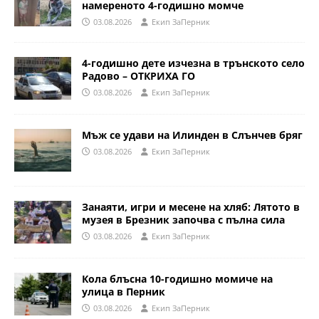
намереното 4-годишно момче
03.08.2026
Eкип ЗаПерник
4-годишно дете изчезна в трънското село
Радово – ОТКРИХА ГО
03.08.2026
Eкип ЗаПерник
Мъж се удави на Илинден в Слънчев бряг
03.08.2026
Eкип ЗаПерник
Занаяти, игри и месене на хляб: Лятото в
музея в Брезник започва с пълна сила
03.08.2026
Eкип ЗаПерник
Кола блъсна 10-годишно момиче на
улица в Перник
03.08.2026
Eкип ЗаПерник