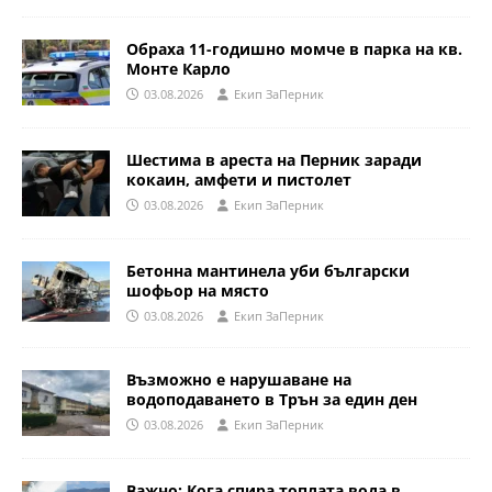
Обраха 11-годишно момче в парка на кв.
Монте Карло
03.08.2026
Eкип ЗаПерник
Шестима в ареста на Перник заради
кокаин, амфети и пистолет
03.08.2026
Eкип ЗаПерник
Бетонна мантинела уби български
шофьор на място
03.08.2026
Eкип ЗаПерник
Възможно е нарушаване на
водоподаването в Трън за един ден
03.08.2026
Eкип ЗаПерник
Важно: Кога спира топлата вода в