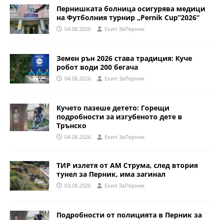
Пернишката болница осигурява медици
на Футболния турнир „Pernik Cup”2026“
04.08.2026
Eкип ЗаПерник
Земен рън 2026 става традиция: Куче
робот води 200 бегача
04.08.2026
Eкип ЗаПерник
Кучето пазеше детето: Горещи
подробности за изгубеното дете в
Трънско
04.08.2026
Eкип ЗаПерник
ТИР излетя от АМ Струма, след втория
тунел за Перник, има загинал
03.08.2026
Eкип ЗаПерник
Подробности от полицията в Перник за