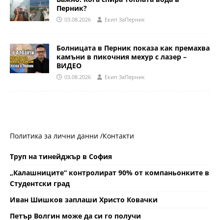
Перник?
03.08.2026
Eкип ЗаПерник
Болницата в Перник показа как премахва
камъни в пикочния мехур с лазер –
ВИДЕО
03.08.2026
Eкип ЗаПерник
Политика за лични данни /
Контакти
Труп на тинейджър в София
„Калашниците“ контролират 90% от компаньонките в
Студентски град
Иван Шишков заплаши Христо Ковачки
Петър Волгин може да си го получи