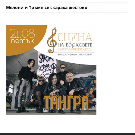
Мелони и Тръмп се скараха жестоко