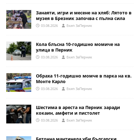
Занаяти, игри и месене на хляб: Лятото в
музея в Брезник започва с пълна сила
03.08.2026
Eкип ЗаПерник
Кола блъсна 10-годишно момиче на
улица в Перник
03.08.2026
Eкип ЗаПерник
Обраха 11-годишно момче в парка на кв.
Монте Карло
03.08.2026
Eкип ЗаПерник
Шестима в ареста на Перник заради
кокаин, амфети и пистолет
03.08.2026
Eкип ЗаПерник
Бетонна мантинела уби български