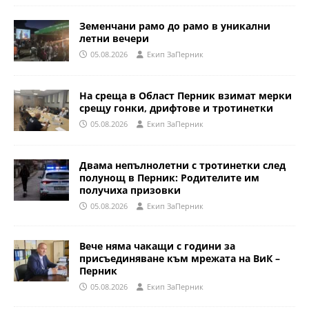
Земенчани рамо до рамо в уникални
летни вечери
05.08.2026
Eкип ЗаПерник
На среща в Област Перник взимат мерки
срещу гонки, дрифтове и тротинетки
05.08.2026
Eкип ЗаПерник
Двама непълнолетни с тротинетки след
полунощ в Перник: Родителите им
получиха призовки
05.08.2026
Eкип ЗаПерник
Вече няма чакащи с години за
присъединяване към мрежата на ВиК –
Перник
05.08.2026
Eкип ЗаПерник