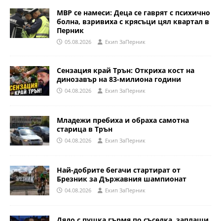
МВР се намеси: Деца се гаврят с психично
болна, взривиха с крясъци цял квартал в
Перник
05.08.2026
Eкип ЗаПерник
Сензация край Трън: Откриха кост на
динозавър на 83-милиона години
04.08.2026
Eкип ЗаПерник
Младежи пребиха и обраха самотна
старица в Трън
04.08.2026
Eкип ЗаПерник
Най-добрите бегачи стартират от
Брезник за Държавния шампионат
04.08.2026
Eкип ЗаПерник
Дядо с пушка гърмя по съседка, заплаши