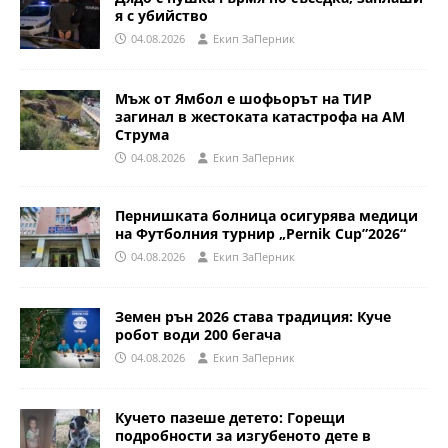
я с убийство
04.08.2026
Eкип ЗаПерник
Мъж от Ямбол е шофьорът на ТИР
загинал в жестоката катастрофа на АМ
Струма
04.08.2026
Eкип ЗаПерник
Пернишката болница осигурява медици
на Футболния турнир „Pernik Cup”2026“
04.08.2026
Eкип ЗаПерник
Земен рън 2026 става традиция: Куче
робот води 200 бегача
04.08.2026
Eкип ЗаПерник
Кучето пазеше детето: Горещи
подробности за изгубеното дете в