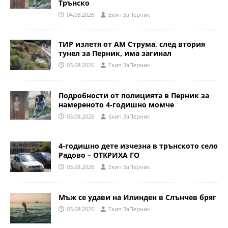
Трънско
04.08.2026
Eкип ЗаПерник
ТИР излетя от АМ Струма, след втория
тунел за Перник, има загинал
03.08.2026
Eкип ЗаПерник
Подробности от полицията в Перник за
намереното 4-годишно момче
03.08.2026
Eкип ЗаПерник
4-годишно дете изчезна в трънското село
Радово – ОТКРИХА ГО
03.08.2026
Eкип ЗаПерник
Мъж се удави на Илинден в Слънчев бряг
03.08.2026
Eкип ЗаПерник