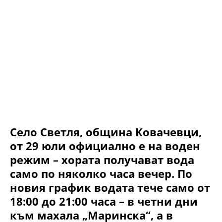
Село Светля, община Ковачевци,
от 29 юли официално е на воден
режим – хората получават вода
само по няколко часа вечер. По
новия график водата тече само от
18:00 до 21:00 часа – в четни дни
към махала „Маринска“, а в