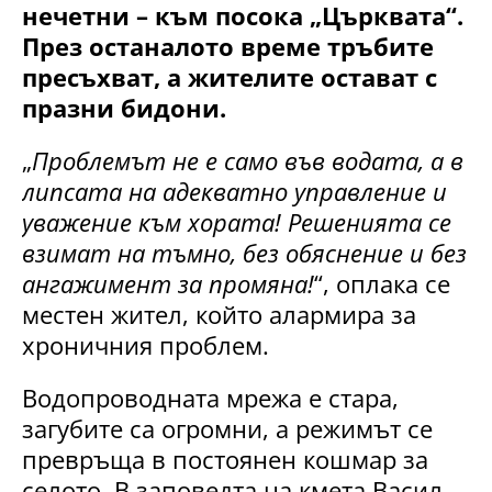
нечетни – към посока „Църквата“.
През останалото време тръбите
пресъхват, а жителите остават с
празни бидони.
„
Проблемът не е само във водата, а в
липсата на адекватно управление и
уважение към хората! Решенията се
взимат на тъмно, без обяснение и без
ангажимент за промяна!
“, оплака се
местен жител, който алармира за
хроничния проблем.
Водопроводната мрежа е стара,
загубите са огромни, а режимът се
превръща в постоянен кошмар за
селото. В заповедта на кмета Васил