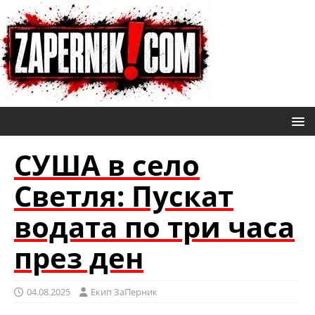
СУША в село
Светля: Пускат
водата по три часа
през ден
04.08.2025
Eкип ЗаПерник