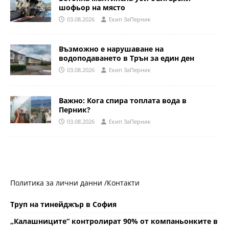
шофьор на място
03.08.2026
Eкип ЗаПерник
Възможно е нарушаване на
водоподаването в Трън за един ден
03.08.2026
Eкип ЗаПерник
Важно: Кога спира топлата вода в
Перник?
03.08.2026
Eкип ЗаПерник
Политика за лични данни /
Контакти
Труп на тинейджър в София
„Калашниците“ контролират 90% от компаньонките в