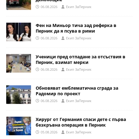
06.08.2026
Eкип ЗаПерник
Фен на Миньор тича зад реферка в
Перник да я псува в рими
06.08.2026
Eкип ЗаПерник
Ученици пред отпадане за отсъствия в
Перник, взимат мерки
06.08.2026
Eкип ЗаПерник
Обновяват емблематична сграда за
Радомир по проект
06.08.2026
Eкип ЗаПерник
Хирург от Германия спаси дете с първа
безкръвна операция в Перник
05.08.2026
Eкип ЗаПерник