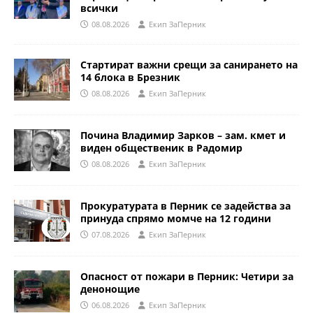
всички
08.08.2026
Eкип ЗаПерник
Стартират важни срещи за санирането на
14 блока в Брезник
08.08.2026
Eкип ЗаПерник
Почина Владимир Зарков – зам. кмет и
виден общественик в Радомир
08.08.2026
Eкип ЗаПерник
Прокуратурата в Перник се задейства за
принуда спрямо момче на 12 години
07.08.2026
Eкип ЗаПерник
Опасност от пожари в Перник: Четири за
денонощие
06.08.2026
Eкип ЗаПерник