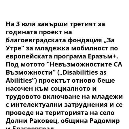
На 3 юли завърши третият за
годината проект на
благоевградската фондация „За
Утре“ за младежка мобилност по
европейската програма Еразъм+.
Под мотото “Невъзможностите СА
Възможности“ („Disabilities as
Abilities”) проектът отново беше
насочен към социалното и
трудовото включване на младежи
с интелектуални затруднения и се
проведе на територията на село
Долни Раковец, община Радомир
и Благоевград.