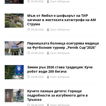
04.08.2026
Eкип ЗаПерник
Мъж от Ямбол е шофьорът на ТИР
загинал в жестоката катастрофа на АМ
Струма
04.08.2026
Eкип ЗаПерник
Пернишката болница осигурява медици
на Футболния турнир „Pernik Cup”2026“
04.08.2026
Eкип ЗаПерник
Земен рън 2026 става традиция: Куче
робот води 200 бегача
04.08.2026
Eкип ЗаПерник
Кучето пазеше детето: Горещи
подробности за изгубеното дете в
Трънско
04.08.2026
Eкип ЗаПерник