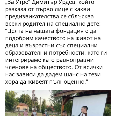
„За Утре“ Димитър Урдев, който
разказа от първо лице с какви
предизвикателства се сблъсква
всеки родител на специално дете:
“Целта на нашата фондация е да
подобрим качеството на живот на
деца и възрастни със специални
образователни потребности, като ги
интегрираме като равноправни
членове на обществото. От всички
нас зависи да дадем шанс на тези
хора да живеят пълноценно.“