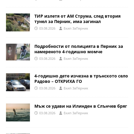
ТИР излетя от АМ Струма, след втория
тунел за Перник, има загинал
03.08.2026
Eкип ЗаПерник
Подробности от полицията в Перник за
намереното 4-годишно момче
03.08.2026
Eкип ЗаПерник
4-годишно дете изчезна в трънското село
Радово – ОТКРИХА ГО
03.08.2026
Eкип ЗаПерник
Мъж се удави на Илинден в Слънчев бряг
03.08.2026
Eкип ЗаПерник