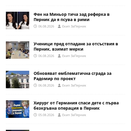
Фен на Миньор тича зад реферка в
Перник да я псува в рими
06.08.2026
Eкип ЗаПерник
Ученици пред отпадане за отсъствия в
Перник, взимат мерки
06.08.2026
Eкип ЗаПерник
Обновяват емблематична сграда за
Радомир по проект
06.08.2026
Eкип ЗаПерник
Хирург от Германия спаси дете с първа
безкръвна операция в Перник
05.08.2026
Eкип ЗаПерник