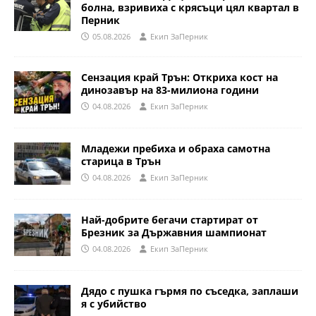
болна, взривиха с крясъци цял квартал в
Перник
05.08.2026
Eкип ЗаПерник
Сензация край Трън: Откриха кост на
динозавър на 83-милиона години
04.08.2026
Eкип ЗаПерник
Младежи пребиха и обраха самотна
старица в Трън
04.08.2026
Eкип ЗаПерник
Най-добрите бегачи стартират от
Брезник за Държавния шампионат
04.08.2026
Eкип ЗаПерник
Дядо с пушка гърмя по съседка, заплаши
я с убийство