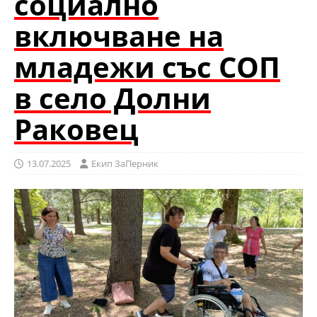
социално
включване на
младежи със СОП
в село Долни
Раковец
13.07.2025
Eкип ЗаПерник