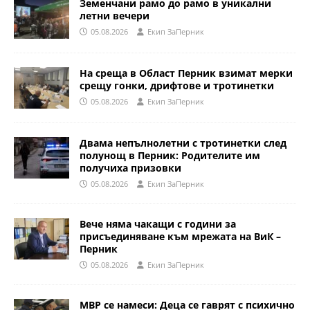
Земенчани рамо до рамо в уникални
летни вечери
05.08.2026
Eкип ЗаПерник
На среща в Област Перник взимат мерки
срещу гонки, дрифтове и тротинетки
05.08.2026
Eкип ЗаПерник
Двама непълнолетни с тротинетки след
полунощ в Перник: Родителите им
получиха призовки
05.08.2026
Eкип ЗаПерник
Вече няма чакащи с години за
присъединяване към мрежата на ВиК –
Перник
05.08.2026
Eкип ЗаПерник
МВР се намеси: Деца се гаврят с психично