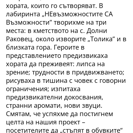
хората, които го сътворяват. В
лабиринта „НЕвъзможностите СА
Възможности“ творихме на три
места: в кметството на с. Долни
Раковец, около изворите „Толика“ и в
близката гора. Героите в
представлението предизвикаха
хората да преживеят: липса на
зрение; трудности в придвижването;
рисуваха в тишина с човек с говорни
ограничения; изпитаха
предизвикателни докосвания,
странни аромати, нови звуци.
Смятам, че успяхме да постигнем
целта на нашия проект –
посетителите да „стъпят в обувките“