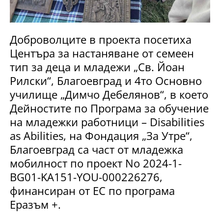
Доброволците в проекта посетиха
Центъра за настаняване от семеен
тип за деца и младежи „Св. Йоан
Рилски“, Благоевград и 4то Основно
училище „Димчо Дебелянов“, в което
Дейностите по Програма за обучение
на младежки работници – Disabilities
as Abilities, на Фондация „За Утре“,
Благоевград са част от младежка
мобилност по проект No 2024-1-
BG01-KA151-YOU-000226276,
финансиран от ЕС по програма
Еразъм +.