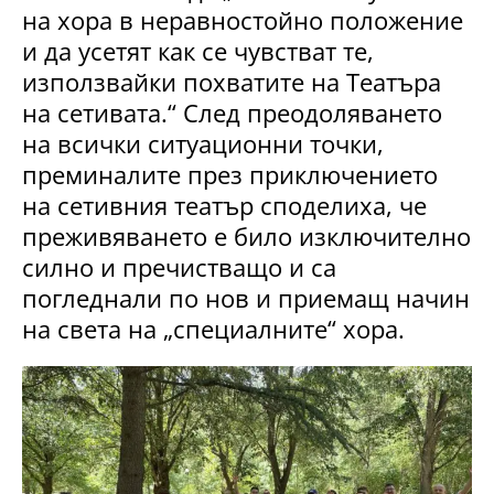
на хора в неравностойно положение
и да усетят как се чувстват те,
използвайки похватите на Театъра
на сетивата.“ След преодоляването
на всички ситуационни точки,
преминалите през приключението
на сетивния театър споделиха, че
преживяването е било изключително
силно и пречистващо и са
погледнали по нов и приемащ начин
на света на „специалните“ хора.