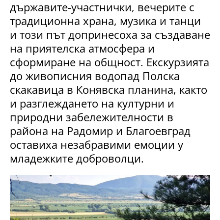
държавите-участнички, вечерите с
традиционна храна, музика и танци
и този път допринесоха за създаване
на приятелска атмосфера и
сформиране на общност. Екскурзията
до живописния водопад Полска
скакавица в Конявска планина, както
и разглеждането на културни и
природни забележителности в
района на Радомир и Благоевград
оставиха незабравими емоции у
младежките доброволци.