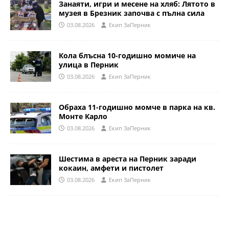
Занаяти, игри и месене на хляб: Лятото в
музея в Брезник започва с пълна сила
03.08.2026
Eкип ЗаПерник
Кола блъсна 10-годишно момиче на
улица в Перник
03.08.2026
Eкип ЗаПерник
Обраха 11-годишно момче в парка на кв.
Монте Карло
03.08.2026
Eкип ЗаПерник
Шестима в ареста на Перник заради
кокаин, амфети и пистолет
03.08.2026
Eкип ЗаПерник