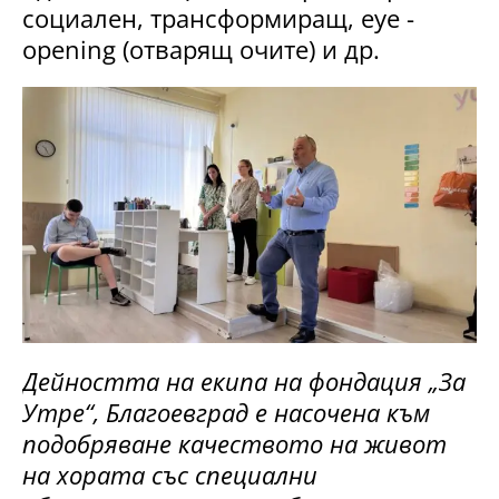
социален, трансформиращ, eye -
opening (отварящ очите) и др.
Дейността на екипа на фондация „За
Утре“, Благоевград е насочена към
подобряване качеството на живот
на хората със специални