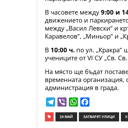
В часовете между
9:00 и 1
движението и паркирането
между „Васил Левски“ и к
Каравелов“, „Миньор“ и „К
В
10:00 ч.
по ул. „Кракра“
учениците от VI СУ „Св. Св
На място ще бъдат постав
временната организация, 
администрация в града.
T
Vi
W
F
el
b
h
a
e
er
at
c
24 МАЙ
ЗАТВАРЯТ УЛИЦИ
У