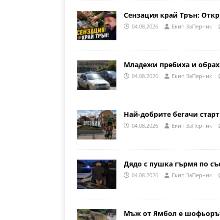
Сензация край Трън: Откр
04.08.2026
Eкип ЗаПерник
Младежи пребиха и обрах
04.08.2026
Eкип ЗаПерник
Най-добрите бегачи стар
04.08.2026
Eкип ЗаПерник
Дядо с пушка гърмя по съ
04.08.2026
Eкип ЗаПерник
Мъж от Ямбол е шофьорът