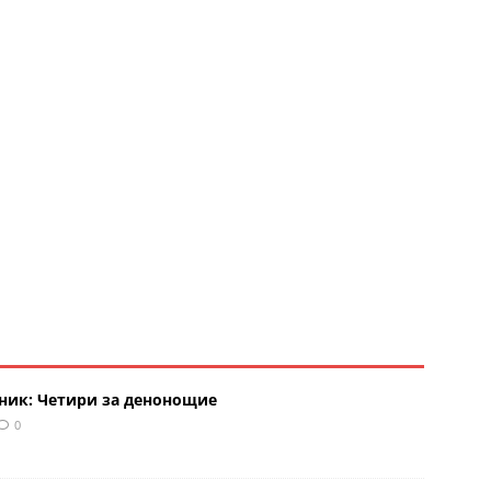
рник: Четири за денонощие
0