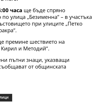
4:00 часа
ще бъде спряно
 по улица „Безименна“ – в участъка
ръстовището при улиците „Петко
ракра“.
 ще премине шествието на
. Кирил и Методий“.
ени пътни знаци, указващи
съобщават от общинската
ЛИЦИ