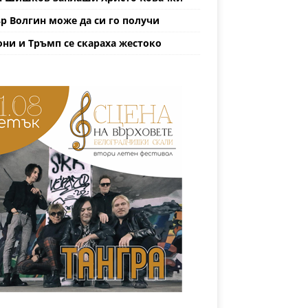
р Волгин може да си го получи
ни и Тръмп се скараха жестоко