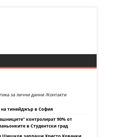
тика за лични данни /
Контакти
 на тинейджър в София
ашниците“ контролират 90% от
аньонките в Студентски град
н Шишков заплаши Христо Ковачки