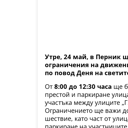
Утре, 24 май, в Перник
ограничения на движени
по повод Деня на светит
От
8:00 до 12:30 часа
ще б
престой и паркиране улица
участъка между улиците „Г
Ограничението ще важи д
шествие, като част от ули
паркиране на участниците 