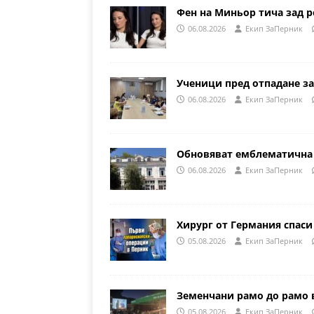
Фен на Миньор тича зад р
06.08.2026
Eкип ЗаПерник
Ученици пред отпадане за
06.08.2026
Eкип ЗаПерник
Обновяват емблематична 
06.08.2026
Eкип ЗаПерник
Хирург от Германия спаси
05.08.2026
Eкип ЗаПерник
Земенчани рамо до рамо 
05.08.2026
Eкип ЗаПерник