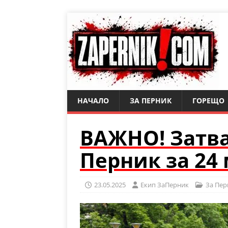
НАЧАЛО
ЗА ПЕРНИК
ГОРЕЩО
ВАЖНО! Затва
Перник за 24
23.05.2025
Eкип ЗаПерник
За Пер