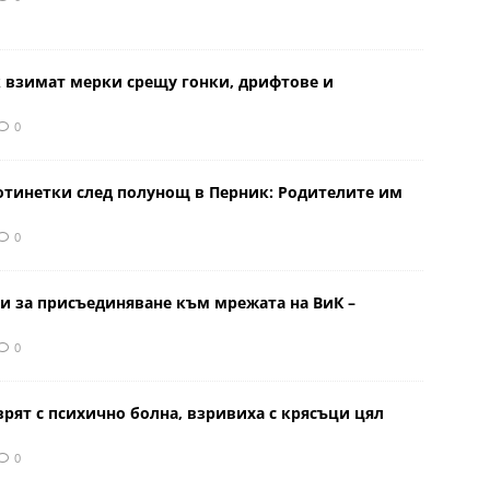
к взимат мерки срещу гонки, дрифтове и
0
отинетки след полунощ в Перник: Родителите им
0
и за присъединяване към мрежата на ВиК –
0
врят с психично болна, взривиха с крясъци цял
0