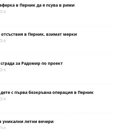
еферка в Перник да я псува в рими
0
 отсъствия в Перник, взимат мерки
0
сграда за Радомир по проект
0
 дете с първа безкръвна операция в Перник
0
в уникални летни вечери
0