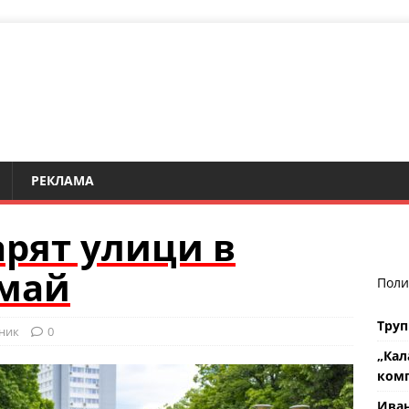
РЕКЛАМА
рят улици в
 май
Поли
Труп
ник
0
„Кал
комп
Ива