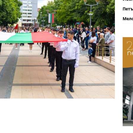
Петъ
Мело