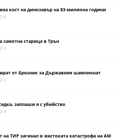
иха кост на динозавър на 83-милиона години
0
а самотна старица в Трън
0
тират от Брезник за Държавния шампионат
0
седка, заплаши я с убийство
0
 на ТИР загинал в жестоката катастрофа на АМ