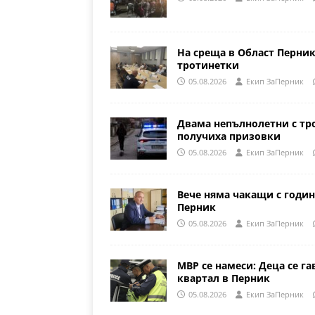
На среща в Област Перни
тротинетки
05.08.2026
Eкип ЗаПерник
Двама непълнолетни с тр
получиха призовки
05.08.2026
Eкип ЗаПерник
Вече няма чакащи с годин
Перник
05.08.2026
Eкип ЗаПерник
МВР се намеси: Деца се га
квартал в Перник
05.08.2026
Eкип ЗаПерник