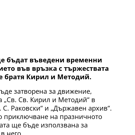
 ще бъдат въведени временни
ето във връзка с тържествата
е братя Кирил и Методий.
ъде затворена за движение,
 „Св. Св. Кирил и Методий“ в
. С. Раковски“ и „Държавен архив“.
о приключване на празничното
цата ще бъде използвана за
в него.