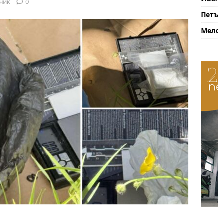
ник
0
Петъ
Мело