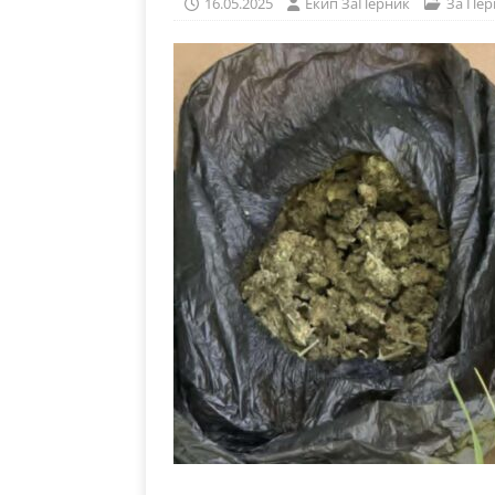
16.05.2025
Eкип ЗаПерник
За Пер