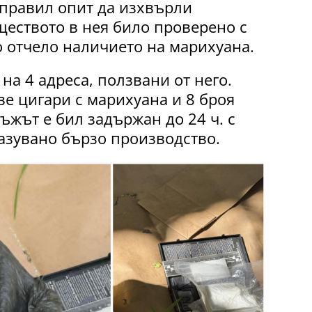
правил опит да изхвърли
ществото в нея било проверено с
о отчело наличието на марихуана.
а 4 адреса, ползвани от него.
е цигари с марихуана и 8 броя
ъжът е бил задържан до 24 ч. с
азувано бързо производство.