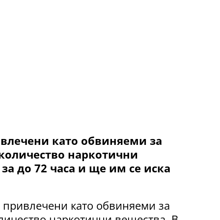
влечени като обвиняеми за
 количество наркотични
за до 72 часа и ще им се иска
а привлечени като обвиняеми за
личество наркотични вещества. В