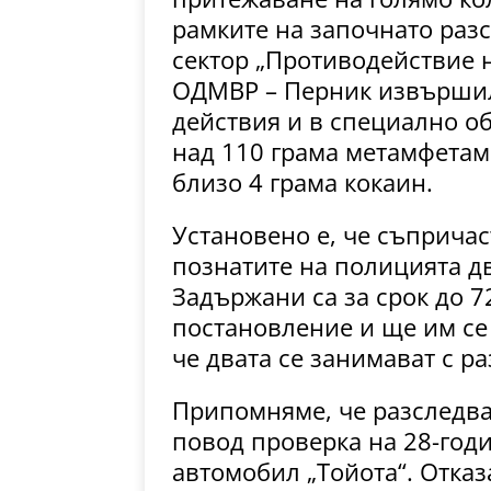
рамките на започнато разс
сектор „Противодействие 
ОДМВР – Перник извършил
действия и в специално о
над 110 грама метамфетам
близо 4 грама кокаин.
Установено е, че съпричас
познатите на полицията д
Задържани са за срок до 7
постановление и ще им се 
че двата се занимават с р
Припомняме, че разследва
повод проверка на 28-год
автомобил „Тойота“. Отказа