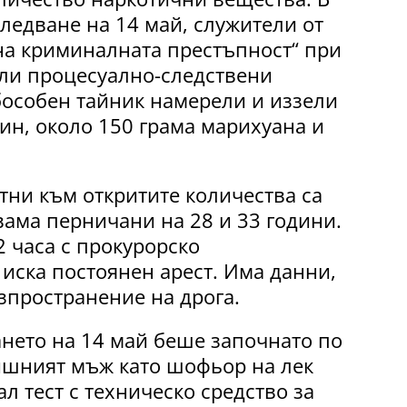
ледване на 14 май, служители от
на криминалната престъпност“ при
и процесуално-следствени
бособен тайник намерели и иззели
ин, около 150 грама марихуана и
тни към откритите количества са
вама перничани на 28 и 33 години.
2 часа с прокурорско
иска постоянен арест. Има данни,
азпространение на дрога.
нето на 14 май беше започнато по
ишният мъж като шофьор на лек
л тест с техническо средство за