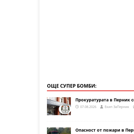
a
A
b
m
p
o
p
o
k
ОЩЕ СУПЕР БОМБИ:
Прокуратурата в Перник с
07.08.2026
Eкип ЗаПерник
Опасност от пожари в Пе