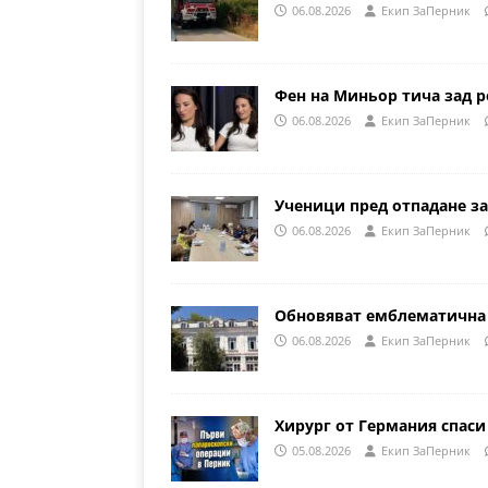
06.08.2026
Eкип ЗаПерник
Фен на Миньор тича зад р
06.08.2026
Eкип ЗаПерник
Ученици пред отпадане за
06.08.2026
Eкип ЗаПерник
Обновяват емблематична 
06.08.2026
Eкип ЗаПерник
Хирург от Германия спаси
05.08.2026
Eкип ЗаПерник