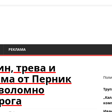
РЕКЛАМА
н, трева и
ама от Перник
Поли
аволомно
Труп
рога
„Кал
комп
Ива