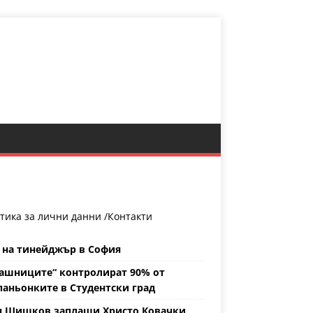
тика за лични данни /
Контакти
 на тинейджър в София
ашниците“ контролират 90% от
аньонките в Студентски град
н Шишков заплаши Христо Ковачки