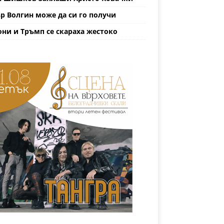
р Волгин може да си го получи
ни и Тръмп се скараха жестоко