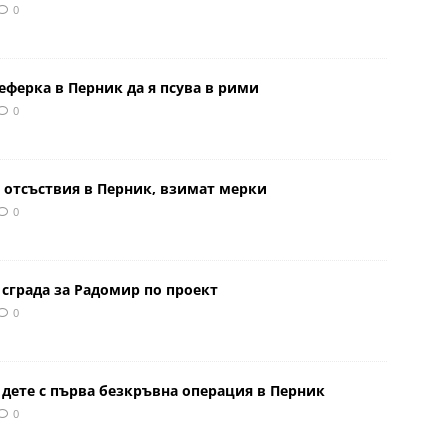
0
еферка в Перник да я псува в рими
0
 отсъствия в Перник, взимат мерки
0
сграда за Радомир по проект
0
 дете с първа безкръвна операция в Перник
0