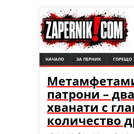
НАЧАЛО
ЗА ПЕРНИК
ГОРЕЩО
Метамфетами
патрони – дв
хванати с гл
количество д