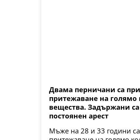
Двама перничани са при
притежаване на голямо
вещества. Задържани са 
постоянен арест
Мъже на 28 и 33 години с
притежаване на голямо ко