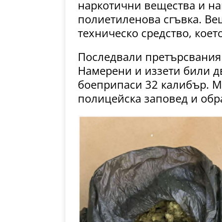
наркотични вещества и на
полиетиленова сгъвка. Ве
техническо средство, коет
Последвали претърсвания н
Намерени и иззети били дв
боеприпаси 32 калибър. М
полицейска заповед и обр