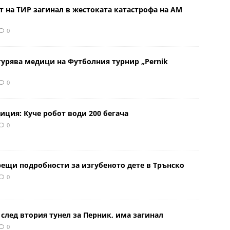
 на ТИР загинал в жестоката катастрофа на АМ
0
урява медици на Футболния турнир „Pernik
0
иция: Куче робот води 200 бегача
0
рещи подробности за изгубеното дете в Трънско
0
 след втория тунел за Перник, има загинал
0