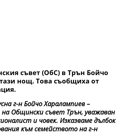
ския съвет (ОбС) в Трън Бойчо
тази нощ. Това съобщиха от
ция.
сна г-н Бойчо Харалампиев –
 на Общински съвет Трън, уважаван
ионалист и човек. Изказваме дълбок
ования към семейството на г-н