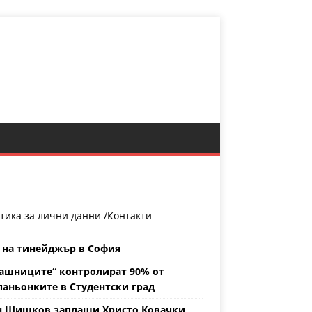
тика за лични данни /
Контакти
 на тинейджър в София
ашниците“ контролират 90% от
аньонките в Студентски град
н Шишков заплаши Христо Ковачки