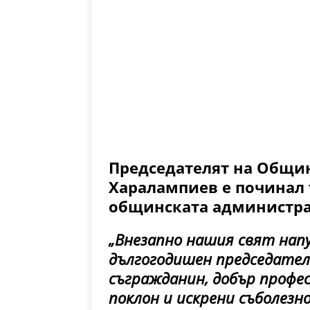
Председателят на Общин
Харалампиев е починал 
общинската администра
„Внезапно нашия свят напу
дългогодишен председател
съгражданин, добър профес
поклон и искрени съболезн