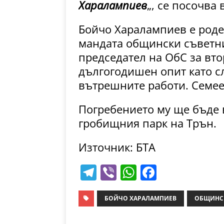
Харалампиев
„, се посочва
Бойчо Харалампиев е роден
мандата общински съветни
председател на ОбС за вт
дългогодишен опит като с
вътрешните работи. Семеен
Погребението му ще бъде в
гробищния парк на Трън.
Източник: БТА
T
Vi
W
F
el
b
h
a
e
er
at
c
БОЙЧО ХАРАЛАМПИЕВ
ОБЩИНСК
gr
s
e