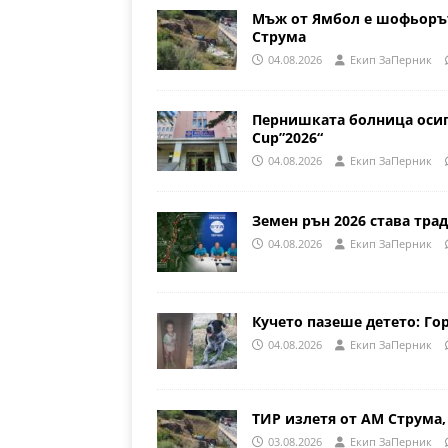
Мъж от Ямбол е шофьорът
Струма
04.08.2026
Eкип ЗаПерник
Пернишката болница осиг
Cup”2026“
04.08.2026
Eкип ЗаПерник
Земен рън 2026 става трад
04.08.2026
Eкип ЗаПерник
Кучето пазеше детето: Го
04.08.2026
Eкип ЗаПерник
ТИР излетя от АМ Струма,
03.08.2026
Eкип ЗаПерник