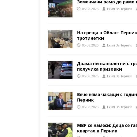
Земенчани рамо до рамо 
05.08.2026
Eкип ЗаПерник
На среща в Област Перни
тротинетки
05.08.2026
Eкип ЗаПерник
Двама непълнолетни с тр
получиха призовки
05.08.2026
Eкип ЗаПерник
Вече няма чакащи с годин
Перник
05.08.2026
Eкип ЗаПерник
МВР се намеси: Деца се га
квартал в Перник