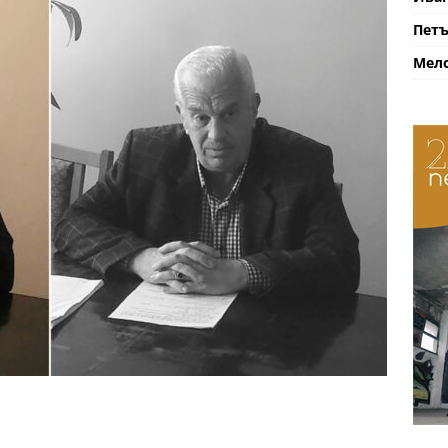
Петъ
Мело