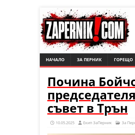
НАЧАЛО
ЗА ПЕРНИК
ГОРЕЩО
Почина Бойчо
председател
съвет в Трън
10.05.2025
Eкип ЗаПерник
За Пер