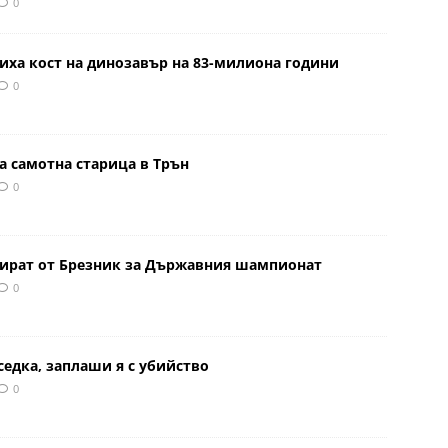
0
иха кост на динозавър на 83-милиона години
0
а самотна старица в Трън
0
тират от Брезник за Държавния шампионат
0
седка, заплаши я с убийство
0