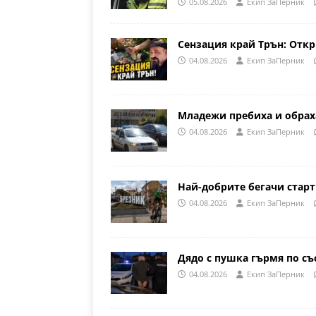
05.08.2026
Eкип ЗаПерник
Сензация край Трън: Откр
04.08.2026
Eкип ЗаПерник
Младежи пребиха и обрах
04.08.2026
Eкип ЗаПерник
Най-добрите бегачи стар
04.08.2026
Eкип ЗаПерник
Дядо с пушка гърмя по съ
04.08.2026
Eкип ЗаПерник