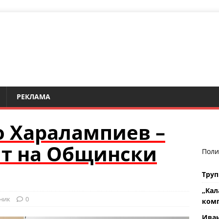
РЕКЛАМА
 Харалампиев –
ят на Общински
Поли
Труп
„Кал
ник
0
комп
Ива