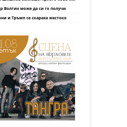
р Волгин може да си го получи
ни и Тръмп се скараха жестоко