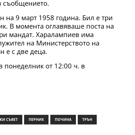
 в съобщението.
 на 9 март 1958 година. Бил е три
к. В момента оглавяваше поста на
ори мандат. Харалампиев има
лужител на Министерството на
 е с две деца.
 понеделник от 12:00 ч. в
И СЪВЕТ
ПЕРНИК
ПОЧИНА
ТРЪН