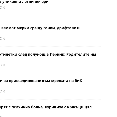
в уникални летни вечери
0
к взимат мерки срещу гонки, дрифтове и
0
отинетки след полунощ в Перник: Родителите им
0
и за присъединяване към мрежата на ВиК –
0
врят с психично болна, взривиха с крясъци цял