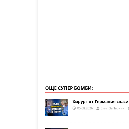
a
A
b
m
p
o
p
o
k
ОЩЕ СУПЕР БОМБИ:
Хирург от Германия спаси
05.08.2026
Eкип ЗаПерник