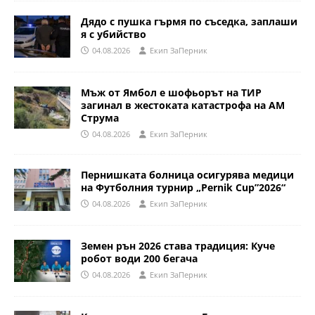
Дядо с пушка гърмя по съседка, заплаши
я с убийство
04.08.2026
Eкип ЗаПерник
Мъж от Ямбол е шофьорът на ТИР
загинал в жестоката катастрофа на АМ
Струма
04.08.2026
Eкип ЗаПерник
Пернишката болница осигурява медици
на Футболния турнир „Pernik Cup”2026“
04.08.2026
Eкип ЗаПерник
Земен рън 2026 става традиция: Куче
робот води 200 бегача
04.08.2026
Eкип ЗаПерник