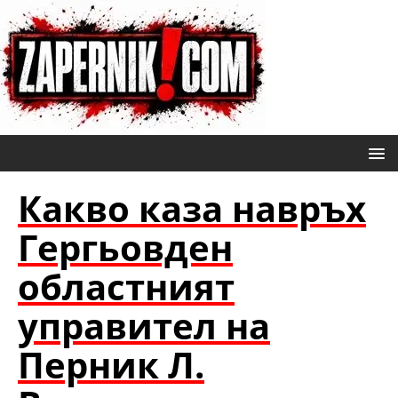
Какво каза навръх
Гергьовден
областният
управител на
Перник Л.