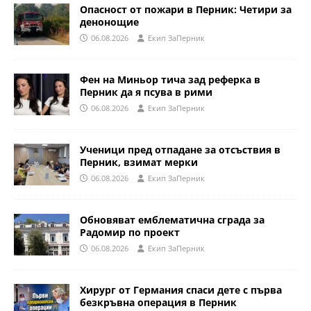
Опасност от пожари в Перник: Четири за
денонощие
06.08.2026
Eкип ЗаПерник
Фен на Миньор тича зад реферка в
Перник да я псува в рими
06.08.2026
Eкип ЗаПерник
Ученици пред отпадане за отсъствия в
Перник, взимат мерки
06.08.2026
Eкип ЗаПерник
Обновяват емблематична сграда за
Радомир по проект
06.08.2026
Eкип ЗаПерник
Хирург от Германия спаси дете с първа
безкръвна операция в Перник