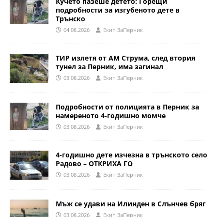
Кучето пазеше детето: Горещи
подробности за изгубеното дете в
Трънско
04.08.2026
Eкип ЗаПерник
ТИР излетя от АМ Струма, след втория
тунел за Перник, има загинал
03.08.2026
Eкип ЗаПерник
Подробности от полицията в Перник за
намереното 4-годишно момче
03.08.2026
Eкип ЗаПерник
4-годишно дете изчезна в трънското село
Радово – ОТКРИХА ГО
03.08.2026
Eкип ЗаПерник
Мъж се удави на Илинден в Слънчев бряг
03.08.2026
Eкип ЗаПерник