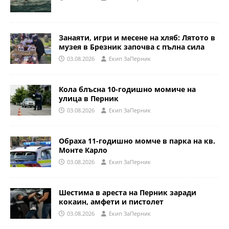
Занаяти, игри и месене на хляб: Лятото в
музея в Брезник започва с пълна сила
03.08.2026
Eкип ЗаПерник
Кола блъсна 10-годишно момиче на
улица в Перник
03.08.2026
Eкип ЗаПерник
Обраха 11-годишно момче в парка на кв.
Монте Карло
03.08.2026
Eкип ЗаПерник
Шестима в ареста на Перник заради
кокаин, амфети и пистолет
03.08.2026
Eкип ЗаПерник