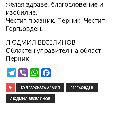
желая здраве, благословение и
изобилие.
Честит празник, Перник! Честит
Гергьовден!
ЛЮДМИЛ ВЕСЕЛИНОВ
Областен управител на област
Перник
T
Vi
W
F
el
b
h
a
e
er
at
c
БЪЛГАРСКАТА АРМИЯ
ГЕРГЬОВДЕН
gr
s
e
ЛЮДМИЛ ВЕСЕЛИНОВ
a
A
b
m
p
o
p
o