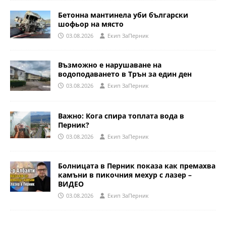
Бетонна мантинела уби български
шофьор на място
03.08.2026
Eкип ЗаПерник
Възможно е нарушаване на
водоподаването в Трън за един ден
03.08.2026
Eкип ЗаПерник
Важно: Кога спира топлата вода в
Перник?
03.08.2026
Eкип ЗаПерник
Болницата в Перник показа как премахва
камъни в пикочния мехур с лазер –
ВИДЕО
03.08.2026
Eкип ЗаПерник