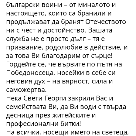
български воини – от миналото и
настоящето, които са бранили и
продължават да бранят Отечеството
ни с чест и достойнство. Вашата
служба не е просто дълг – тя е
призвание, родолюбие в действие, и
за това Ви благодарим от сърце!
Гордейте се, че вървите по пътя на
Победоносеца, носейки в себе си
неговия дух – на вярност, сила и
саможертва.
Нека Свети Георги закриля Вас и
семействата Ви, да Ви води с твърда
десница през житейските и
професионални битки!
На всички, носещи името на светеца,