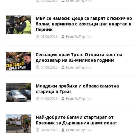
05.08.2026
Eкип ЗаПерник
МВР се намеси: Деца се гаврят с психично
болна, взривиха с крясъци цял квартал в
Перник
05.08.2026
Eкип ЗаПерник
Сензация край Трън: Откриха кост на
динозавър на 83-милиона години
04.08.2026
Eкип ЗаПерник
Младежи пребиха и обраха самотна
старица в Трън
04.08.2026
Eкип ЗаПерник
Най-добрите бегачи стартират от
Брезник за Държавния шампионат
04.08.2026
Eкип ЗаПерник