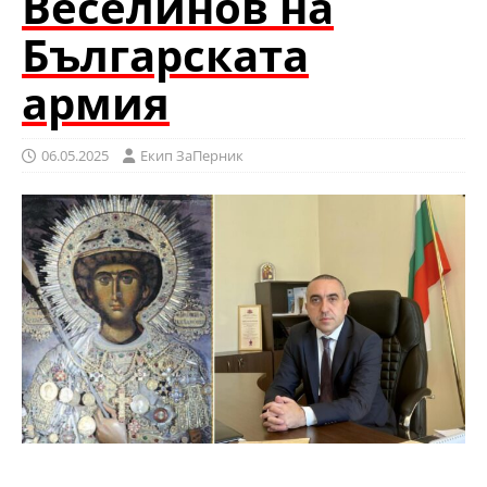
Веселинов на
Българската
армия
06.05.2025
Eкип ЗаПерник