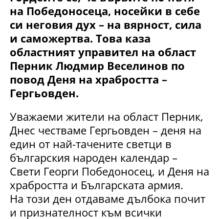
на Победоносеца, носейки в себе
си неговия дух – на вярност, сила
и саможертва. Това каза
областният управител на област
Перник Людмир Веселинов по
повод Деня на храбростта –
Гергьовден.
Уважаеми жители на област Перник,
Днес честваме Гергьовден – деня на
един от най-тачените светци в
българския народен календар –
Свети Георги Победоносец, и Деня на
храбростта и Българската армия.
На този ден отдаваме дълбока почит
и признателност към всички