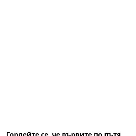
Гордейте се, че вървите по пътя