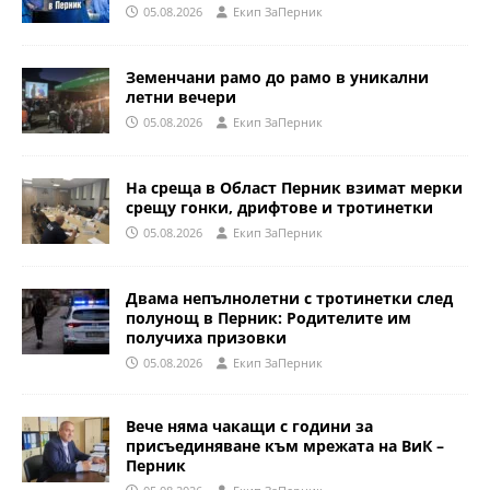
05.08.2026
Eкип ЗаПерник
Земенчани рамо до рамо в уникални
летни вечери
05.08.2026
Eкип ЗаПерник
На среща в Област Перник взимат мерки
срещу гонки, дрифтове и тротинетки
05.08.2026
Eкип ЗаПерник
Двама непълнолетни с тротинетки след
полунощ в Перник: Родителите им
получиха призовки
05.08.2026
Eкип ЗаПерник
Вече няма чакащи с години за
присъединяване към мрежата на ВиК –
Перник