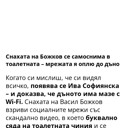
Снахата на Божков се самоснима в
тоалетната – мрежата я оплю до дъно
Когато си мислиш, че си видял
всичко,
появява се Ива Софиянска
– и доказва, че дъното има мазе с
Wi-Fi.
Снахата на Васил Божков
взриви социалните мрежи със
скандално видео, в което
буквално
сяда на тоалетната чиния
и се