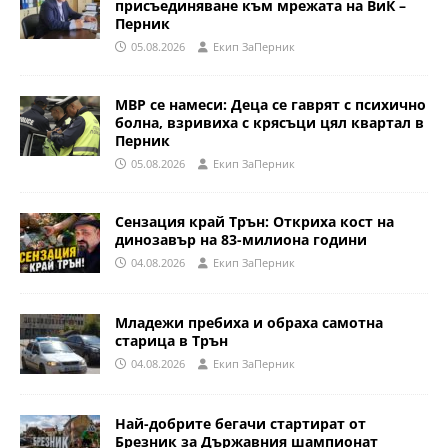
присъединяване към мрежата на ВиК –
Перник
05.08.2026
Eкип ЗаПерник
МВР се намеси: Деца се гаврят с психично
болна, взривиха с крясъци цял квартал в
Перник
05.08.2026
Eкип ЗаПерник
Сензация край Трън: Откриха кост на
динозавър на 83-милиона години
04.08.2026
Eкип ЗаПерник
Младежи пребиха и обраха самотна
старица в Трън
04.08.2026
Eкип ЗаПерник
Най-добрите бегачи стартират от
Брезник за Държавния шампионат