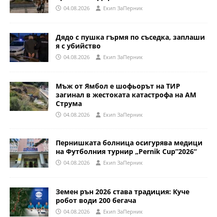
04.08.2026
Eкип ЗаПерник
Дядо с пушка гърмя по съседка, заплаши
я с убийство
04.08.2026
Eкип ЗаПерник
Мъж от Ямбол е шофьорът на ТИР
загинал в жестоката катастрофа на АМ
Струма
04.08.2026
Eкип ЗаПерник
Пернишката болница осигурява медици
на Футболния турнир „Pernik Cup”2026“
04.08.2026
Eкип ЗаПерник
Земен рън 2026 става традиция: Куче
робот води 200 бегача
04.08.2026
Eкип ЗаПерник