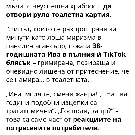
мъчи, с неуспешна храброст,
да
отвори руло тоалетна хартия.
Клипът, който се разпространи за
минути като лоша миризма в
панелен асансьор, показа
38-
годишната Ива в пълния ѝ TikTok
блясък
– гримирана, позираща и
очевидно лишена от притеснение, че
се намира… в тоалетната.
„Ива, моля те, смени жанра!“, „На тия
години подобни изцепки са
трагикомични“, „Господи, защо?“ –
това са само част от
реакциите на
потресените потребители.