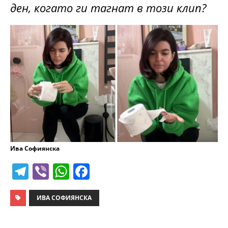
ден, когато ги тагнат в този клип?
Ива Софиянска
T
Vi
W
F
el
b
h
a
e
er
at
c
ИВА СОФИЯНСКА
gr
s
e