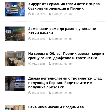
Хирург от Германия спаси дете с първа
безкръвна операция в Перник
05.08.2026
Eкип ЗаПерник
Земенчани рамо до рамо в уникални
летни вечери
05.08.2026
Eкип ЗаПерник
На среща в Област Перник взимат мерки
срещу гонки, дрифтове и тротинетки
05.08.2026
Eкип ЗаПерник
Двама непълнолетни с тротинетки след
полунощ в Перник: Родителите им
получиха призовки
05.08.2026
Eкип ЗаПерник
Вече няма чакащи с години за