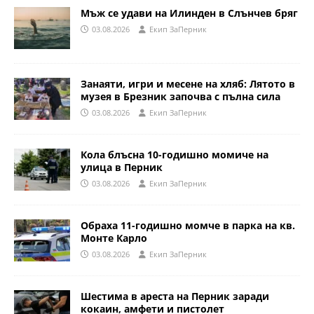
Мъж се удави на Илинден в Слънчев бряг
03.08.2026
Eкип ЗаПерник
Занаяти, игри и месене на хляб: Лятото в
музея в Брезник започва с пълна сила
03.08.2026
Eкип ЗаПерник
Кола блъсна 10-годишно момиче на
улица в Перник
03.08.2026
Eкип ЗаПерник
Обраха 11-годишно момче в парка на кв.
Монте Карло
03.08.2026
Eкип ЗаПерник
Шестима в ареста на Перник заради
кокаин, амфети и пистолет