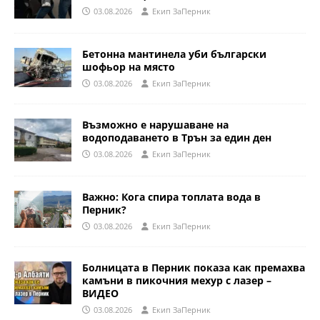
03.08.2026
Eкип ЗаПерник
Бетонна мантинела уби български
шофьор на място
03.08.2026
Eкип ЗаПерник
Възможно е нарушаване на
водоподаването в Трън за един ден
03.08.2026
Eкип ЗаПерник
Важно: Кога спира топлата вода в
Перник?
03.08.2026
Eкип ЗаПерник
Болницата в Перник показа как премахва
камъни в пикочния мехур с лазер –
ВИДЕО
03.08.2026
Eкип ЗаПерник