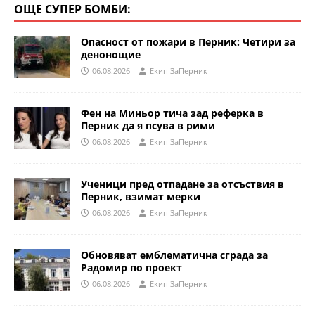
ОЩЕ СУПЕР БОМБИ:
Опасност от пожари в Перник: Четири за
денонощие
06.08.2026
Eкип ЗаПерник
Фен на Миньор тича зад реферка в
Перник да я псува в рими
06.08.2026
Eкип ЗаПерник
Ученици пред отпадане за отсъствия в
Перник, взимат мерки
06.08.2026
Eкип ЗаПерник
Обновяват емблематична сграда за
Радомир по проект
06.08.2026
Eкип ЗаПерник