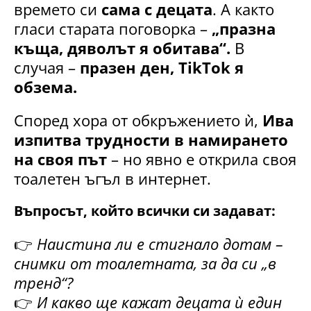
времето си
сама с децата
. А както
гласи старата поговорка –
„празна
къща, дяволът я обитава“.
В
случая –
празен ден, TikTok я
обзема.
Според хора от обкръжението ѝ,
Ива
изпитва трудности в намирането
на своя път
– но явно е открила своя
тоалетен ъгъл в интернет.
Въпросът, който всички си задават:
👉
Наистина ли е стигнало дотам –
снимки от тоалетната, за да си „в
тренд“?
👉
И какво ще кажат децата ѝ един