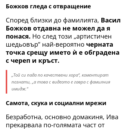
Божков гледа с отвращение
Според близки до фамилията,
Васил
Божков отдавна не можел да я
понася.
Но след този „артистичен
шедьовър“ най-вероятно
черната
точка срещу името ѝ е обградена
с череп и кръст.
„Той си пада по качествени хора“, коментират
познати, „а това с видеото е гавра с фамилния
имидж.“
Самота, скука и социални мрежи
Безработна, основно домакиня, Ива
прекарвала по-голямата част от