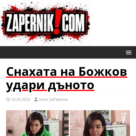
Снахата на Божков
удари дъното
02.05.2025
Eкип ЗаПерник