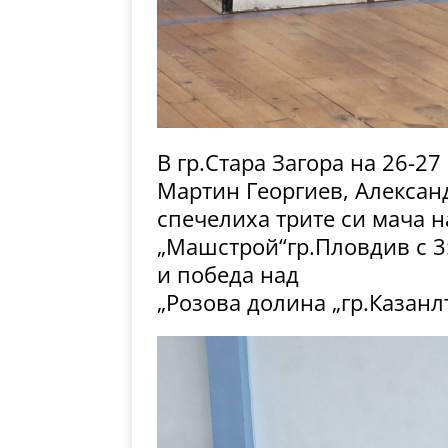
В гр.Стара Загора на 26-27
Мартин Георгиев, Алексан
спечелиха трите си мача н
„Машстрой“гр.Пловдив с 3:
и победа над
„Розова долина „гр.Казанлъ