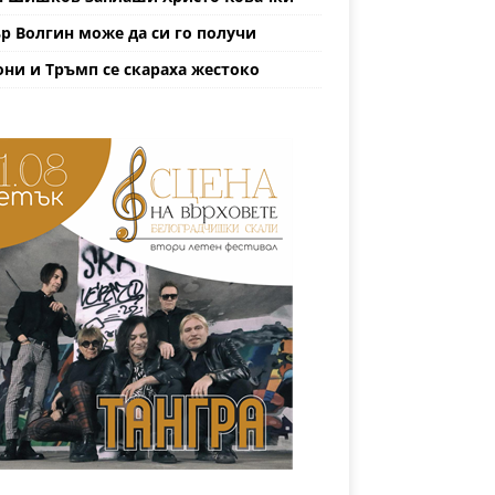
р Волгин може да си го получи
ни и Тръмп се скараха жестоко