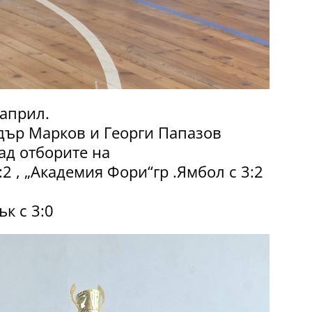
 април.
дър Марков и Георги Папазов
ад отборите на
2 , „Академия Фори“гр .Ямбол с 3:2
к с 3:0