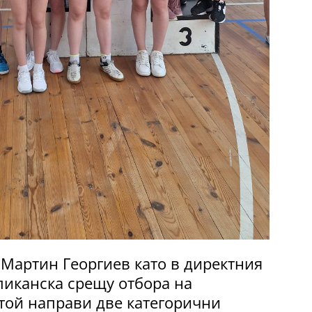
 Мартин Георгиев като в директния
ликанска срещу отбора на
той направи две категорични