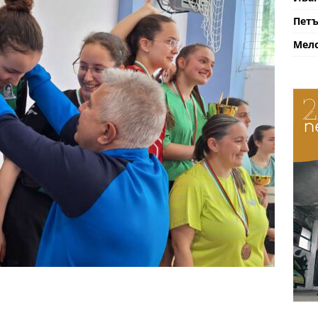
Петъ
Мело