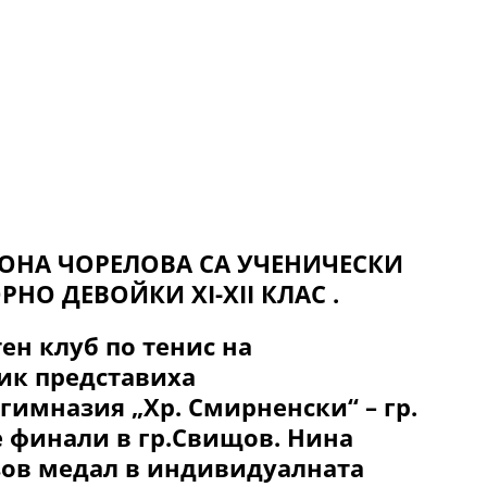
ОНА ЧОРЕЛОВА СА УЧЕНИЧЕСКИ
О ДЕВОЙКИ XI-XII КЛАС .
ен клуб по тенис на
ик представиха
имназия „Хр. Смирненски“ – гр.
 финали в гр.Свищов. Нина
зов медал в индивидуалната