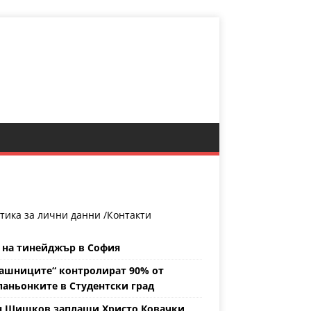
тика за лични данни /
Контакти
 на тинейджър в София
ашниците“ контролират 90% от
аньонките в Студентски град
н Шишков заплаши Христо Ковачки