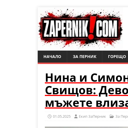
НАЧАЛО
ЗА ПЕРНИК
ГОРЕЩО
Нина и Симон
Свищов: Дево
мъжете влиза
01.05.2025
Eкип ЗаПерник
За Пер