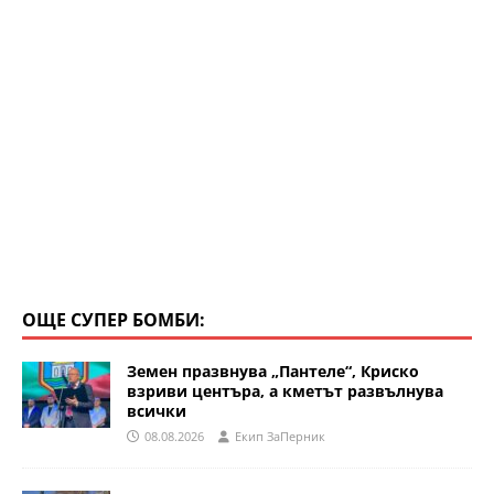
ОЩЕ СУПЕР БОМБИ:
Земен празвнува „Пантеле“, Криско
взриви центъра, а кметът развълнува
всички
08.08.2026
Eкип ЗаПерник