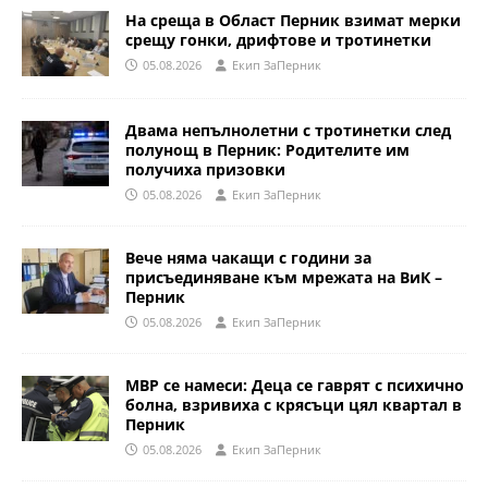
На среща в Област Перник взимат мерки
срещу гонки, дрифтове и тротинетки
05.08.2026
Eкип ЗаПерник
Двама непълнолетни с тротинетки след
полунощ в Перник: Родителите им
получиха призовки
05.08.2026
Eкип ЗаПерник
Вече няма чакащи с години за
присъединяване към мрежата на ВиК –
Перник
05.08.2026
Eкип ЗаПерник
МВР се намеси: Деца се гаврят с психично
болна, взривиха с крясъци цял квартал в
Перник
05.08.2026
Eкип ЗаПерник