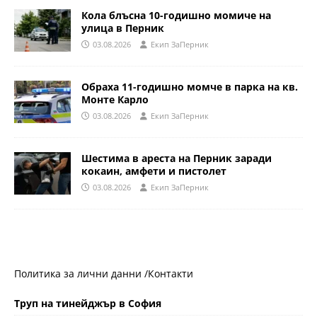
Кола блъсна 10-годишно момиче на
улица в Перник
03.08.2026
Eкип ЗаПерник
Обраха 11-годишно момче в парка на кв.
Монте Карло
03.08.2026
Eкип ЗаПерник
Шестима в ареста на Перник заради
кокаин, амфети и пистолет
03.08.2026
Eкип ЗаПерник
Политика за лични данни /
Контакти
Труп на тинейджър в София