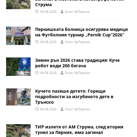
Струма
04.08.2026
Eкип ЗаПерник
Пернишката болница осигурява медици
на Футболния турнир „Pernik Cup”2026“
04.08.2026
Eкип ЗаПерник
Земен рън 2026 става традиция: Куче
робот води 200 бегача
04.08.2026
Eкип ЗаПерник
Кучето пазеше детето: Горещи
подробности за изгубеното дете в
Трънско
04.08.2026
Eкип ЗаПерник
ТИР излетя от АМ Струма, след втория
тунел за Перник, има загинал