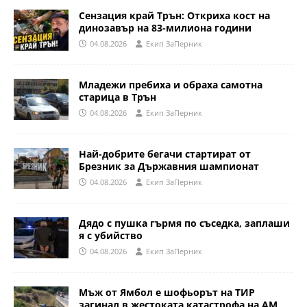
Сензация край Трън: Откриха кост на
динозавър на 83-милиона години
04.08.2026
Eкип ЗаПерник
Младежи пребиха и обраха самотна
старица в Трън
04.08.2026
Eкип ЗаПерник
Най-добрите бегачи стартират от
Брезник за Държавния шампионат
04.08.2026
Eкип ЗаПерник
Дядо с пушка гърмя по съседка, заплаши
я с убийство
04.08.2026
Eкип ЗаПерник
Мъж от Ямбол е шофьорът на ТИР
загинал в жестоката катастрофа на АМ