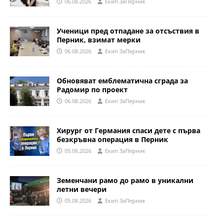
06.08.2026
Eкип ЗаПерник
Ученици пред отпадане за отсъствия в
Перник, взимат мерки
06.08.2026
Eкип ЗаПерник
Обновяват емблематична сграда за
Радомир по проект
06.08.2026
Eкип ЗаПерник
Хирург от Германия спаси дете с първа
безкръвна операция в Перник
05.08.2026
Eкип ЗаПерник
Земенчани рамо до рамо в уникални
летни вечери
05.08.2026
Eкип ЗаПерник