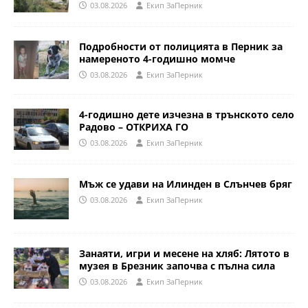
03.08.2026
Eкип ЗаПерник
Подробности от полицията в Перник за
намереното 4-годишно момче
03.08.2026
Eкип ЗаПерник
4-годишно дете изчезна в трънското село
Радово – ОТКРИХА ГО
03.08.2026
Eкип ЗаПерник
Мъж се удави на Илинден в Слънчев бряг
03.08.2026
Eкип ЗаПерник
Занаяти, игри и месене на хляб: Лятото в
музея в Брезник започва с пълна сила
03.08.2026
Eкип ЗаПерник