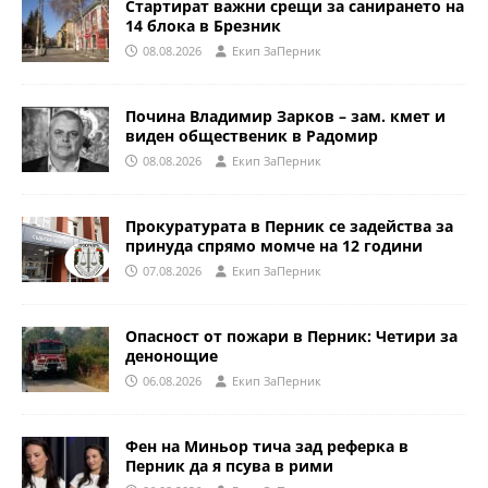
Стартират важни срещи за санирането на
14 блока в Брезник
08.08.2026
Eкип ЗаПерник
Почина Владимир Зарков – зам. кмет и
виден общественик в Радомир
08.08.2026
Eкип ЗаПерник
Прокуратурата в Перник се задейства за
принуда спрямо момче на 12 години
07.08.2026
Eкип ЗаПерник
Опасност от пожари в Перник: Четири за
денонощие
06.08.2026
Eкип ЗаПерник
Фен на Миньор тича зад реферка в
Перник да я псува в рими