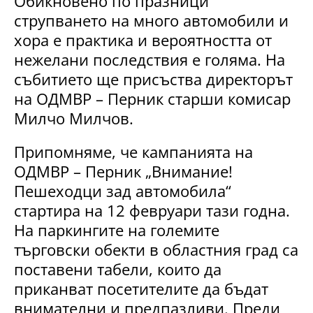
Обикновено по празници
струпването на много автомобили и
хора е практика и вероятността от
нежелани последствия е голяма. На
събитието ще присъства директорът
на ОДМВР – Перник старши комисар
Милчо Милчов.
Припомняме, че кампанията на
ОДМВР – Перник „Внимание!
Пешеходци зад автомобила“
стартира на 12 февруари тази годна.
На паркингите на големите
търговски обекти в областния град са
поставени табели, които да
приканват посетителите да бъдат
внимателни и предпазливи. Преди