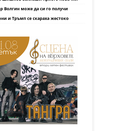
р Волгин може да си го получи
ни и Тръмп се скараха жестоко