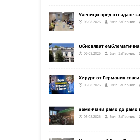
Ученици пред отпадане за
06.08.2026
Eкип ЗаПерник
Обновяват емблематична 
06.08.2026
Eкип ЗаПерник
Хирург от Германия спаси
05.08.2026
Eкип ЗаПерник
Земенчани рамо до рамо 
05.08.2026
Eкип ЗаПерник