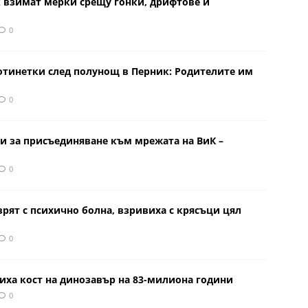
к взимат мерки срещу гонки, дрифтове и
0
отинетки след полунощ в Перник: Родителите им
0
и за присъединяване към мрежата на ВиК –
0
врят с психично болна, взривиха с крясъци цял
0
иха кост на динозавър на 83-милиона години
0