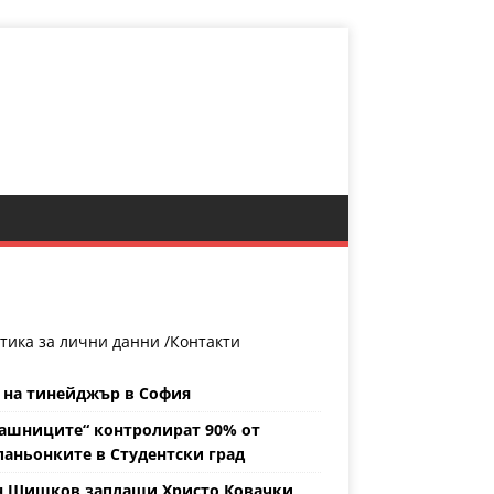
тика за лични данни /
Контакти
 на тинейджър в София
ашниците“ контролират 90% от
аньонките в Студентски град
н Шишков заплаши Христо Ковачки