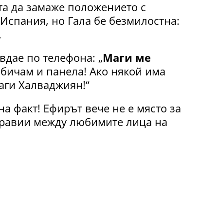
а да замаже положението с
 Испания, но Гала бе безмилостна:
.
вдае по телефона: „
Маги ме
обичам и панела! Ако някой има
аги Халваджиян!“
а факт! Ефирът вече не е място за
правии между любимите лица на