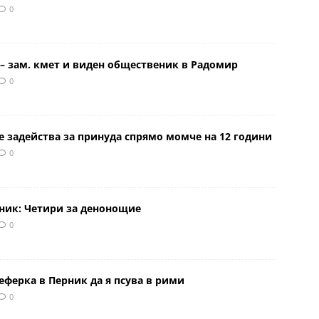
0
– зам. кмет и виден общественик в Радомир
0
е задейства за принуда спрямо момче на 12 години
0
рник: Четири за денонощие
0
еферка в Перник да я псува в рими
0