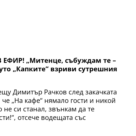
ЕФИР! „Митенце, събуждам те –
оуто „Капките“ взриви сутрешния
щу Димитър Рачков след закачката
, че „На кафе“ нямало гости и никой
о не си станал, звънкам да те
сти!“, отсече водещата със