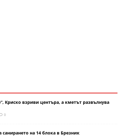
“, Криско взриви центъра, а кметът развълнува
0
 санирането на 14 блока в Брезник