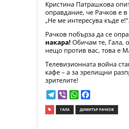
Кристина Патрашкова опит
оправдание, че Рачков е в
„Не ме интересува къде е!“
Рачков побърза да се опра
накара!
Обичам те, Гала, 
нещо против вас, това е М
Телевизионната война стан
кафе – а за зрелищни раз
зрителите!
T
Vi
W
F
el
b
h
a
e
er
at
c
ГАЛА
ДИМИТЪР РАЧКОВ
gr
s
e