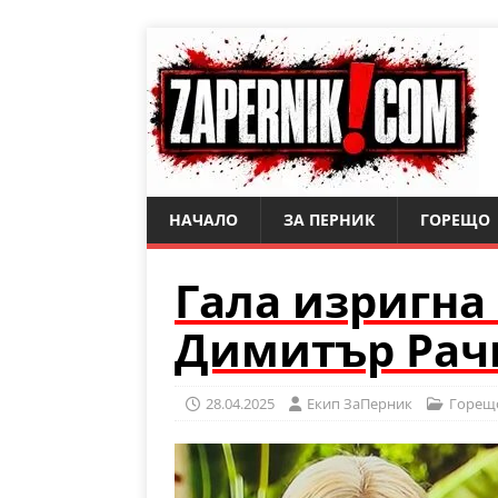
НАЧАЛО
ЗА ПЕРНИК
ГОРЕЩО
Гала изригна
Димитър Рач
28.04.2025
Eкип ЗаПерник
Горещ