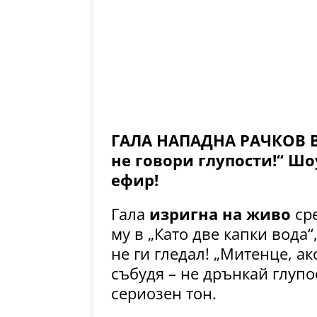
ГАЛА НАПАДНА РАЧКОВ В 
не говори глупости!“ Ш
ефир!
Гала
изригна на живо
сре
му в „Като две капки вода“
не ги гледал! „Митенце, ак
събудя – не дрънкай глупо
сериозен тон.