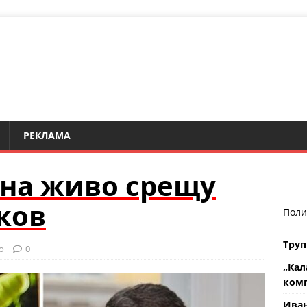
РЕКЛАМА
 на живо срещу
ков
Поли
Труп
о
0
„Кал
комп
Ива