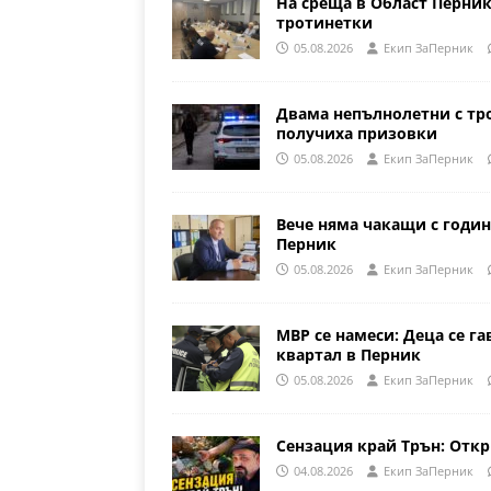
На среща в Област Перни
тротинетки
05.08.2026
Eкип ЗаПерник
Двама непълнолетни с тр
получиха призовки
05.08.2026
Eкип ЗаПерник
Вече няма чакащи с годин
Перник
05.08.2026
Eкип ЗаПерник
МВР се намеси: Деца се га
квартал в Перник
05.08.2026
Eкип ЗаПерник
Сензация край Трън: Откр
04.08.2026
Eкип ЗаПерник