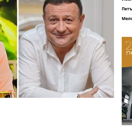
Петъ
Мело