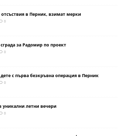
 отсъствия в Перник, взимат мерки
0
сграда за Радомир по проект
0
 дете с първа безкръвна операция в Перник
0
в уникални летни вечери
0