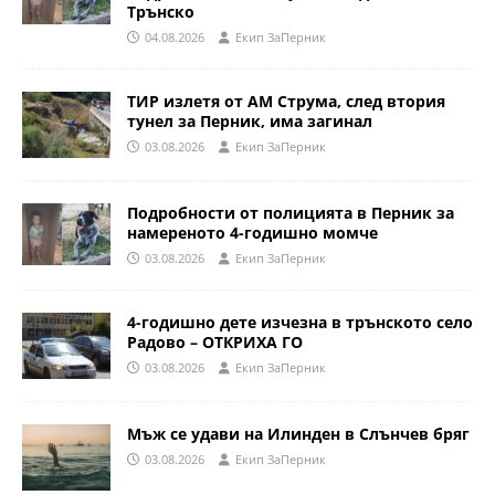
Трънско
04.08.2026
Eкип ЗаПерник
ТИР излетя от АМ Струма, след втория
тунел за Перник, има загинал
03.08.2026
Eкип ЗаПерник
Подробности от полицията в Перник за
намереното 4-годишно момче
03.08.2026
Eкип ЗаПерник
4-годишно дете изчезна в трънското село
Радово – ОТКРИХА ГО
03.08.2026
Eкип ЗаПерник
Мъж се удави на Илинден в Слънчев бряг
03.08.2026
Eкип ЗаПерник