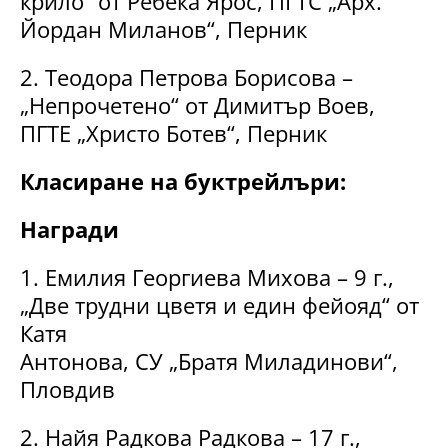
крило“ от Ребека Ярос, ПГТС „Арх.
Йордан Миланов“, Перник
2. Теодора Петрова Борисова –
„Непрочетено“ от Димитър Воев,
ПГТЕ „Христо Ботев“, Перник
Класиране на буктрейлъри:
Награди
1. Емилия Георгиева Михова – 9 г.,
„Две трудни цветя и един фейояд“ от
Катя
Антонова, СУ „Братя Миладинови“,
Пловдив
2. Найя Радкова Радкова – 17 г.,