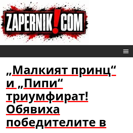
„Малкият принц“
и „Пипи“
триумфират!
Обявиха
победителите в