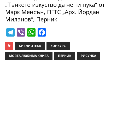
„Тънкото изкуство да не ти пука“ от
Марк Менсън, ПГТС „Арх. Йордан
Миланов“, Перник
T
Vi
W
F
el
b
h
a
e
er
at
c
БИБЛИОТЕКА
КОНКУРС
gr
s
e
МОЯТА ЛЮБИМА КНИГА
ПЕРНИК
РИСУНКА
a
A
b
m
p
o
p
o
k