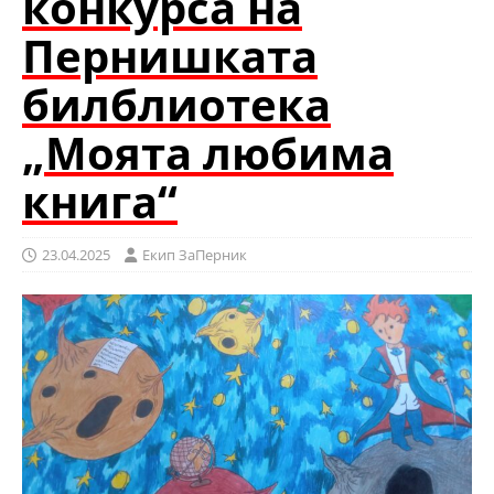
конкурса на
Пернишката
билблиотека
„Моята любима
книга“
23.04.2025
Eкип ЗаПерник