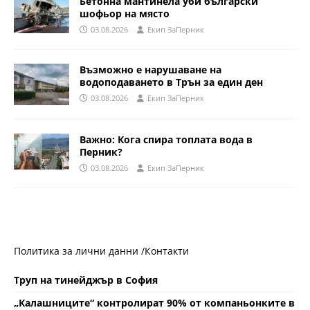
Бетонна мантинела уби български
шофьор на място
03.08.2026
Eкип ЗаПерник
Възможно е нарушаване на
водоподаването в Трън за един ден
03.08.2026
Eкип ЗаПерник
Важно: Кога спира топлата вода в
Перник?
03.08.2026
Eкип ЗаПерник
Политика за лични данни /
Контакти
Труп на тинейджър в София
„Калашниците“ контролират 90% от компаньонките в