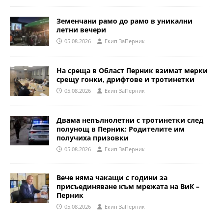
Земенчани рамо до рамо в уникални
летни вечери
05.08.2026
Eкип ЗаПерник
На среща в Област Перник взимат мерки
срещу гонки, дрифтове и тротинетки
05.08.2026
Eкип ЗаПерник
Двама непълнолетни с тротинетки след
полунощ в Перник: Родителите им
получиха призовки
05.08.2026
Eкип ЗаПерник
Вече няма чакащи с години за
присъединяване към мрежата на ВиК –
Перник
05.08.2026
Eкип ЗаПерник