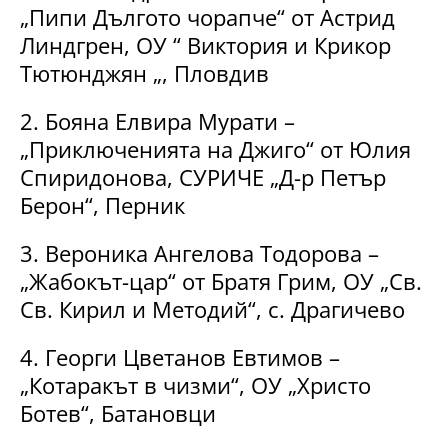
„Пипи Дългото чорапче“ от Астрид
Линдгрен, ОУ “ Виктория и Крикор
Тютюнджян „, Пловдив
2. Бояна Елвира Мурати –
„Приключенията на Джиго“ от Юлия
Спиридонова, СУРИЧЕ „Д-р Петър
Берон“, Перник
3. Вероника Ангелова Тодорова –
„Жабокът-цар“ от Братя Грим, ОУ „Св.
Св. Кирил и Методий“, с. Драгичево
4. Георги Цветанов Евтимов –
„Котаракът в чизми“, ОУ „Христо
Ботев“, Батановци