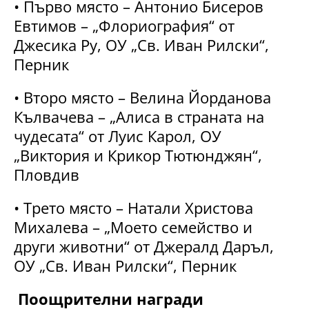
• Първо място – Антонио Бисеров
Евтимов – „Флориография“ от
Джесика Ру, ОУ „Св. Иван Рилски“,
Перник
• Второ място – Велина Йорданова
Кълвачева – „Алиса в страната на
чудесата“ от Луис Карол, ОУ
„Виктория и Крикор Тютюнджян“,
Пловдив
• Трето място – Натали Христова
Михалева – „Моето семейство и
други животни“ от Джералд Даръл,
ОУ „Св. Иван Рилски“, Перник
Поощрителни награди