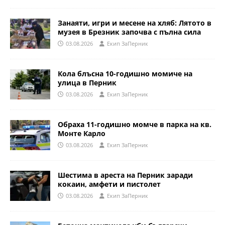
Занаяти, игри и месене на хляб: Лятото в
музея в Брезник започва с пълна сила
03.08.2026
Eкип ЗаПерник
Кола блъсна 10-годишно момиче на
улица в Перник
03.08.2026
Eкип ЗаПерник
Обраха 11-годишно момче в парка на кв.
Монте Карло
03.08.2026
Eкип ЗаПерник
Шестима в ареста на Перник заради
кокаин, амфети и пистолет
03.08.2026
Eкип ЗаПерник