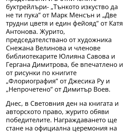
буктрейлъри- „Тънкото изкуство да
не ти пука“ от Марк Менсън и „Две
трудни цветя и един фейояд“ от Катя
Антонова. Журито,
председателствано от художника
Снежана Велинова и членове
библиотекарите Юлияна Савова и
Гергана Димитрова, бе впечатлено и
от рисунки по книгите
„Флориография“ от Джесика Ру и
„Непрочетено“ от Димитър Воев.
Днес, в Световния ден на книгата и
авторското право, журито обяви
победителите. Награждаването ще
стане на официална церемония на