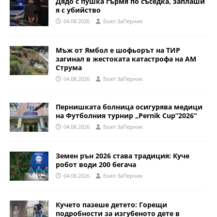
Дядо с пушка гърмя по съседка, заплаши
я с убийство
04.08.2026
Eкип ЗаПерник
Мъж от Ямбол е шофьорът на ТИР
загинал в жестоката катастрофа на АМ
Струма
04.08.2026
Eкип ЗаПерник
Пернишката болница осигурява медици
на Футболния турнир „Pernik Cup”2026“
04.08.2026
Eкип ЗаПерник
Земен рън 2026 става традиция: Куче
робот води 200 бегача
04.08.2026
Eкип ЗаПерник
Кучето пазеше детето: Горещи
подробности за изгубеното дете в