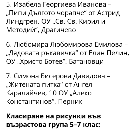
5. Изабела Георгиева Иванова –
„Пипи Дългото чорапче“ от Астрид
Линдгрен, ОУ „Св. Св. Кирил и
Методий“, Драгичево
6. Любомира Любомирова Емилова –
„Дядовата ръкавичка“ от Елин Пелин,
ОУ „Христо Ботев“, Батановци
7. Симона Бисерова Давидова –
„Житената питка“ от Ангел
Каралийчев, 10 ОУ „Алеко
Константинов“, Перник
Класиране на рисунки във
възрастова група 5–7 клас: