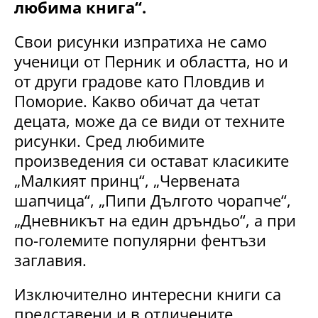
любима книга“.
Свои рисунки изпратиха не само
ученици от Перник и областта, но и
от други градове като Пловдив и
Поморие. Какво обичат да четат
децата, може да се види от техните
рисунки. Сред любимите
произведения си остават класиките
„Малкият принц“, „Червената
шапчица“, „Пипи Дългото чорапче“,
„Дневникът на един дръндьо“, а при
по-големите популярни фентъзи
заглавия.
Изключително интересни книги са
представени и в отличените