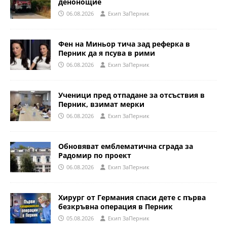
денонощие
06.08.2026
Eкип ЗаПерник
Фен на Миньор тича зад реферка в
Перник да я псува в рими
06.08.2026
Eкип ЗаПерник
Ученици пред отпадане за отсъствия в
Перник, взимат мерки
06.08.2026
Eкип ЗаПерник
Обновяват емблематична сграда за
Радомир по проект
06.08.2026
Eкип ЗаПерник
Хирург от Германия спаси дете с първа
безкръвна операция в Перник
05.08.2026
Eкип ЗаПерник