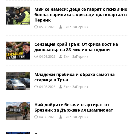
МВР се намеси: Деца се гаврят с психично
болна, взривиха с крясъци цял квартал в
Перник
05.08.2026
Eкип ЗаПерник
Сензация край Трън: Откриха кост на
динозавър на 83-милиона години
04.08.2026
Eкип ЗаПерник
Младежи пребиха и обраха самотна
старица в Трън
04.08.2026
Eкип ЗаПерник
Най-добрите бегачи стартират от
Брезник за Държавния шампионат
04.08.2026
Eкип ЗаПерник