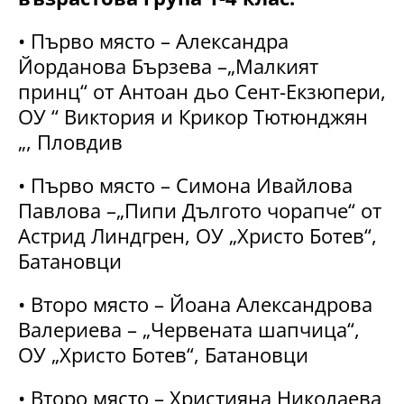
• Първо място – Александра
Йорданова Бързева –„Малкият
принц“ от Антоан дьо Сент-Екзюпери,
ОУ “ Виктория и Крикор Тютюнджян
„, Пловдив
• Първо място – Симона Ивайлова
Павлова –„Пипи Дългото чорапче“ от
Астрид Линдгрен, ОУ „Христо Ботев“,
Батановци
• Второ място – Йоана Александрова
Валериева – „Червената шапчица“,
ОУ „Христо Ботев“, Батановци
• Второ място – Християна Николаева