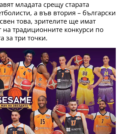
авят младата срещу старата
тболисти, а във втория – български
свен това, зрителите ще имат
т на традиционните конкурси по
а за три точки.