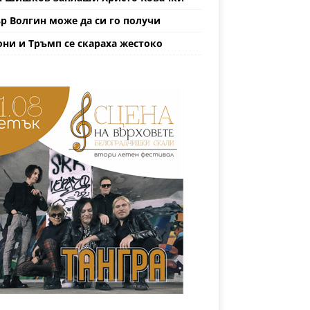
р Волгин може да си го получи
ни и Тръмп се скараха жестоко