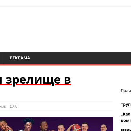
РЕКЛАМА
и зрелище в
Поли
Труп
ник
0
„Кал
комп
Ива