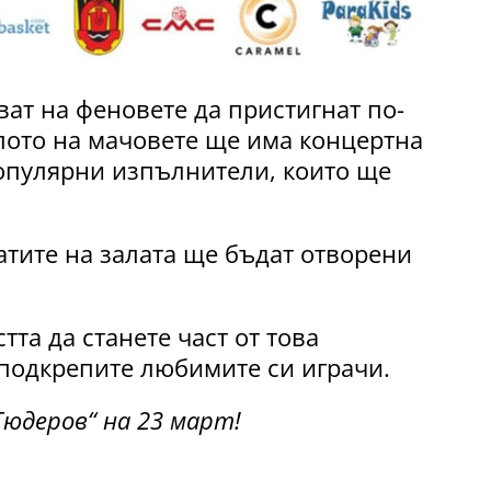
ат на феновете да пристигнат по-
алото на мачовете ще има концертна
популярни изпълнители, които ще
атите на залата ще бъдат отворени
та да станете част от това
 подкрепите любимите си играчи.
Гюдеров“ на 23 март!