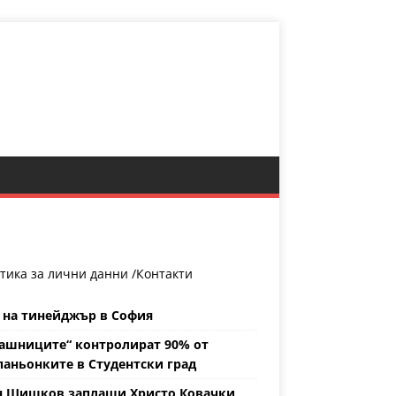
тика за лични данни /
Контакти
 на тинейджър в София
ашниците“ контролират 90% от
аньонките в Студентски град
н Шишков заплаши Христо Ковачки