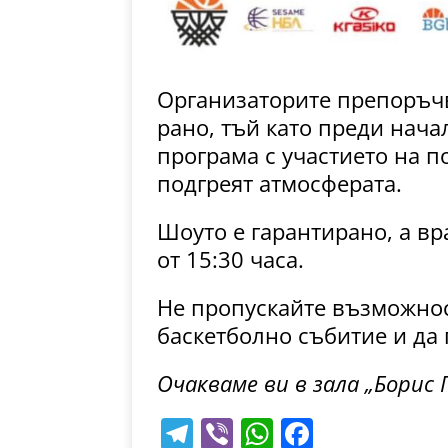
Организаторите препоръчв
рано, тъй като преди нач
програма с участието на 
подгреят атмосферата.
Шоуто е гарантирано, а вр
от 15:30 часа.
Не пропускайте възможност
баскетболно събитие и да
Очакваме ви в зала „Борис 
T
Vi
W
F