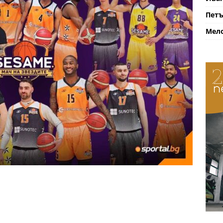
Петъ
Мело