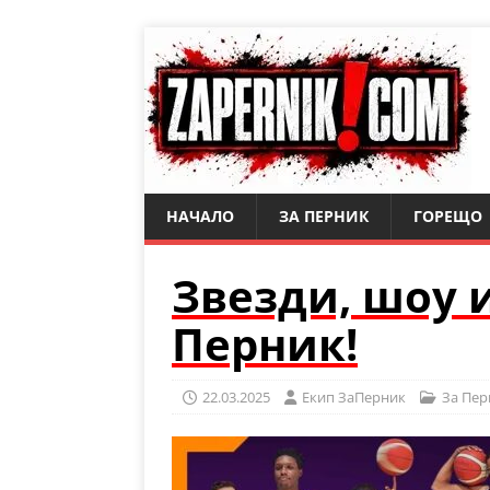
НАЧАЛО
ЗА ПЕРНИК
ГОРЕЩО
Звезди, шоу 
Перник!
22.03.2025
Eкип ЗаПерник
За Пер