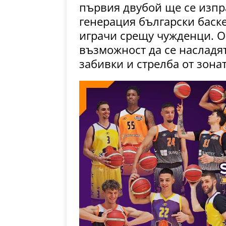
първия двубой ще се изпр
генерация български баске
играчи срещу чужденци. О
възможност да се насладя
забивки и стрелба от зонат