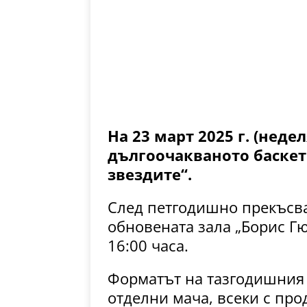
На 23 март 2025 г. (неде
дългоочакваното баскет
звездите“.
След петгодишно прекъсва
обновената зала „Борис Гю
16:00 часа.
Форматът на тазгодишния 
отделни мача, всеки с пр