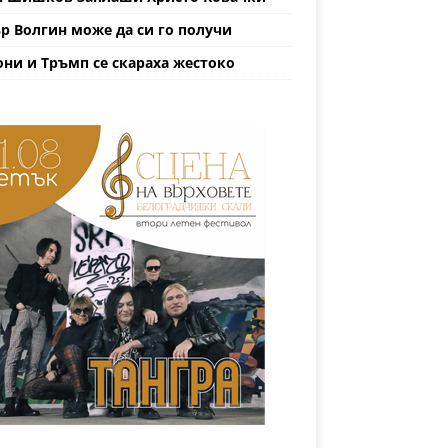
р Волгин може да си го получи
ни и Тръмп се скараха жестоко