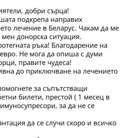
иятели, добри сърца!
вашата подкрепа направих
ето лечение в Беларус. Чакам да ме
 мен донорска ситуация.
ротегната ръка! Благодарение на
0евро. Не мога да опиша с думи
орци, правите чудеса!
ивна до приключване на лечението
помогнете за съпътстващи
етни билети, престой ( 1 месец в
 имуносупресори, за да не се
нтация да се случи скоро и всичко