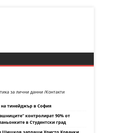
тика за лични данни /
Контакти
 на тинейджър в София
ашниците“ контролират 90% от
аньонките в Студентски град
н Шишков заплаши Христо Ковачки