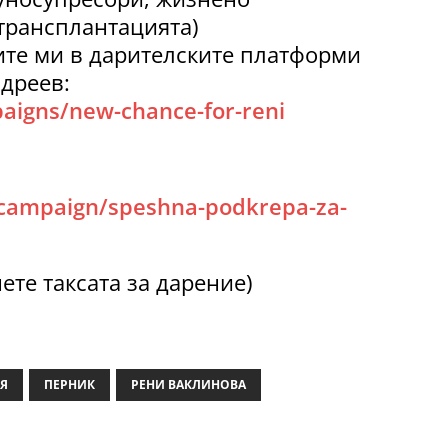
трансплантацията)
ите ми в дарителските платформи
ндреев:
aigns/new-chance-for-reni
/campaign/speshna-podkrepa-za-
ете таксата за дарение)
Я
ПЕРНИК
РЕНИ ВАКЛИНОВА