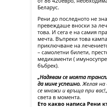
от 86 420евро, необходима
Беларус.
Рени до последното не зна
превеждаше вноски за леч
това. И сега е на самия пр
мечта. Въпреки това камп
приключване на лечението
– самолетни билети, престо
медикаменти ( имуносупрес
бъбрек).
„Надявам се моята транспл
да мине успешно.
Желая на 
се множи и връща при вас!
света в момента.
Ето какво написа Рени к