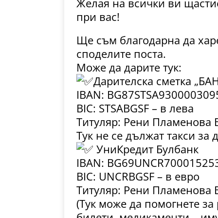
Желая на всички ви щасти
при вас!
Ще съм благодарна да харе
споделите поста.
Може да дарите тук:
Дарителска сметка „БА
IBAN: BG87STSA930000309
BIC: STSABGSF – в лева
Титуляр: Рени Пламенова 
Тук не се дължат такси за 
УниКредит Булбанк
IBAN: BG69UNCR70001525
BIC: UNCRBGSF – в евро
Титуляр: Рени Пламенова 
(Тук може да помогнете за
билети,,медикаменти – им