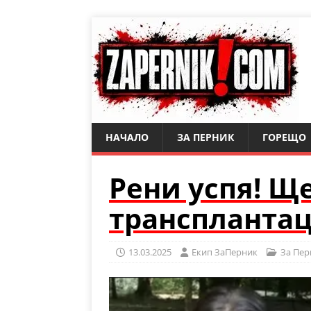
НАЧАЛО
ЗА ПЕРНИК
ГОРЕЩО
Рени успя! Щ
трансплантац
13.03.2025
Eкип ЗаПерник
За Пер