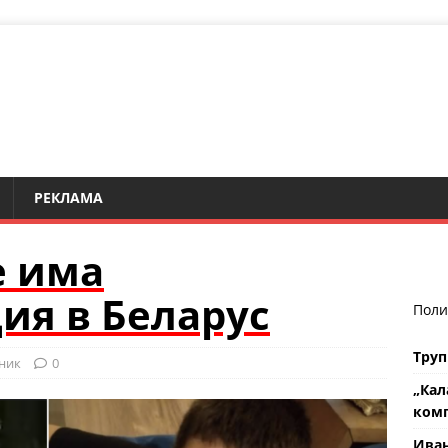
РЕКЛАМА
е има
ия в Беларус
Поли
Труп
ник
0
„Кал
комп
Ива