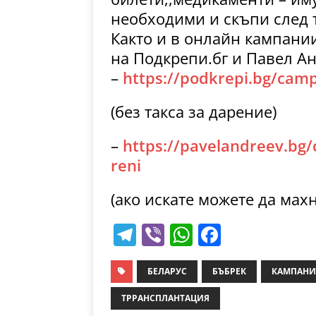
необходими и скъпи след 
Както и в онлайн кампани
на Подкрепи.бг и Павел А
–
https://podkrepi.bg/camp
(без такса за дарение)
–
https://pavelandreev.bg
reni
(ако искате можете да махн
T
Vi
W
F
el
b
h
a
e
er
at
c
БЕЛАРУС
БЪБРЕК
КАМПАНИ
gr
s
e
ТРРАНСПЛАНТАЦИЯ