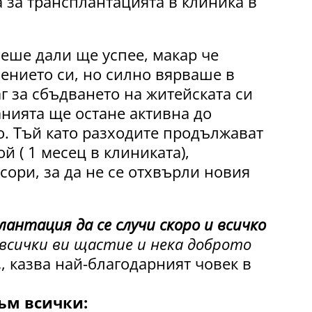
 за трансплантацията в клиника в
еше дали ще успее, макар че
ението си, но силно вярваше в
аг за сбъдването на житейската си
анията ще остане активна до
. Тъй като разходите продължават
й ( 1 месец в клиниката),
ори, за да не се отхвърли новия
антация да се случи скоро и всичко
всички ви щастие и нека доброто
„, казва най-благодарният човек в
ъм всички: