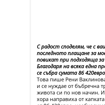
С радост споделям, че с в
последното плащане за мое
повикат при подходяща за 
Благодаря на всяка една п
се събра сумата 86 420евро
Това пише Рени Ваклинова
и се нуждае от бъбречна 
живота си по нов начин. И
хора направиха от капката