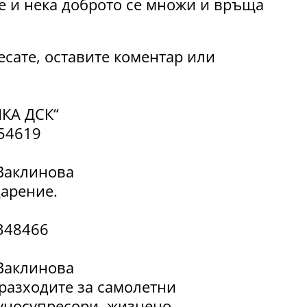
е и нека доброто се множи и връща
сате, оставите коментар или
НКА ДСК“
54619
Ваклинова
дарение.
348466
Ваклинова
 разходите за самолетни
уносупресори, жизнено