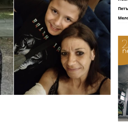
Петъ
Мело