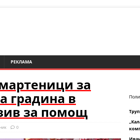
РЕКЛАМА
 мартеници за
а градина в
Поли
зив за помощ
Труп
„Кал
ник
0
комп
Ива