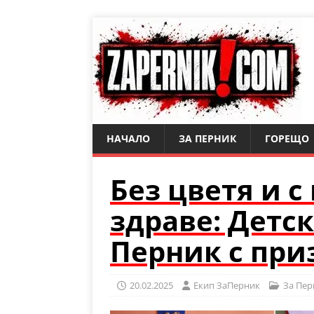
НАЧАЛО
ЗА ПЕРНИК
ГОРЕЩО
Без цветя и с
здраве: Детск
Перник с при
20.02.2025
Eкип ЗаПерник
За Пер