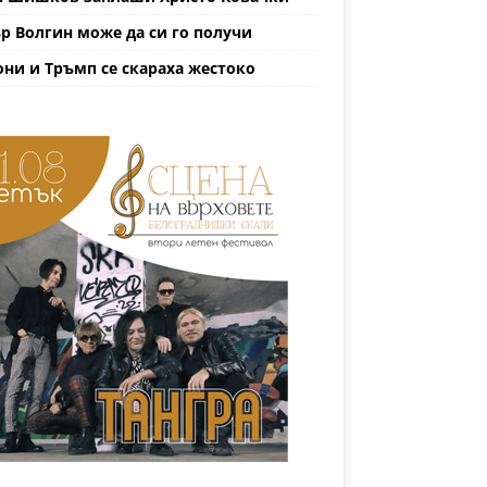
р Волгин може да си го получи
ни и Тръмп се скараха жестоко