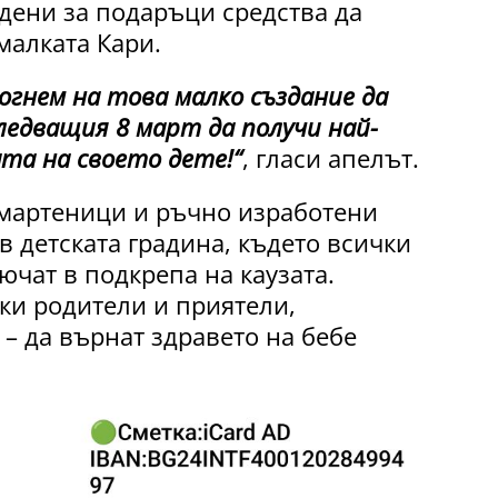
идени за подаръци средства да
малката Кари.
могнем на това малко създание да
следващия 8 март да получи най-
та на своето дете!“
, гласи апелът.
 мартеници и ръчно изработени
 детската градина, където всички
чат в подкрепа на каузата.
ки родители и приятели,
– да върнат здравето на бебе