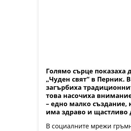
Голямо сърце показаха д
„Чуден свят“ в Перник. 
загърбиха традиционнит
това насочиха внимание
– едно малко създание, 
има здраво и щастливо 
В социалните мрежи гръмн