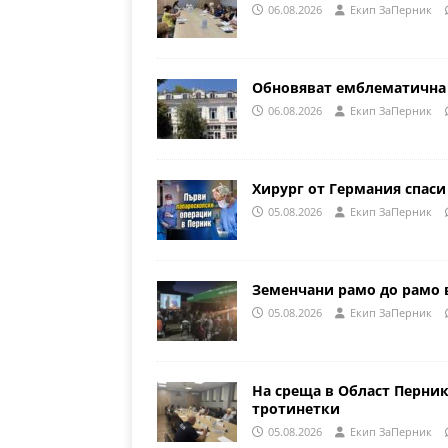
06.08.2026
Eкип ЗаПерник
Обновяват емблематична 
06.08.2026
Eкип ЗаПерник
Хирург от Германия спаси
05.08.2026
Eкип ЗаПерник
Земенчани рамо до рамо 
05.08.2026
Eкип ЗаПерник
На среща в Област Перни
тротинетки
05.08.2026
Eкип ЗаПерник