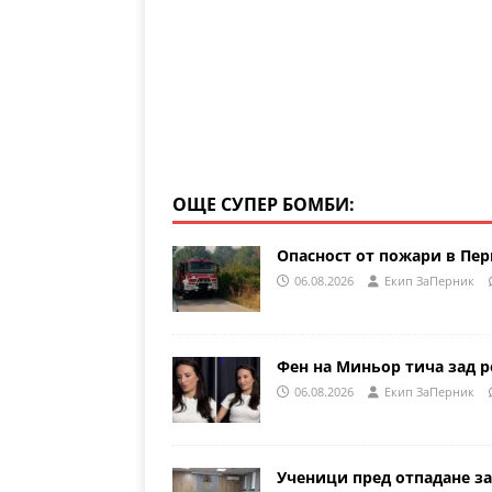
k
ОЩЕ СУПЕР БОМБИ:
Опасност от пожари в Пе
06.08.2026
Eкип ЗаПерник
Фен на Миньор тича зад р
06.08.2026
Eкип ЗаПерник
Ученици пред отпадане за