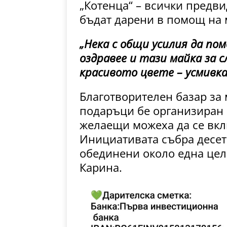
„Котенца“ – всички предв
бъдат дарени в помощ на 
„Нека с общи усилия да по
оздравее и тази майка за 
красивото цвете – усмивка
Благотворителен базар за
подаръци бе организиран в
желаещи можеха да се вклю
Инициативата събра десет
обединени около една цел 
Карина.