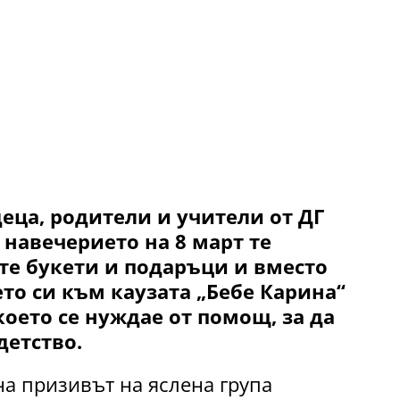
еца, родители и учители от ДГ
В навечерието на 8 март те
е букети и подаръци и вместо
то си към каузата „Бебе Карина“
което се нуждае от помощ, за да
детство.
а призивът на яслена група