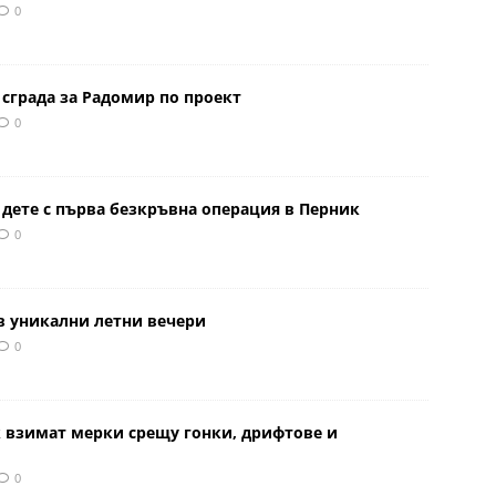
0
сграда за Радомир по проект
0
 дете с първа безкръвна операция в Перник
0
в уникални летни вечери
0
к взимат мерки срещу гонки, дрифтове и
0