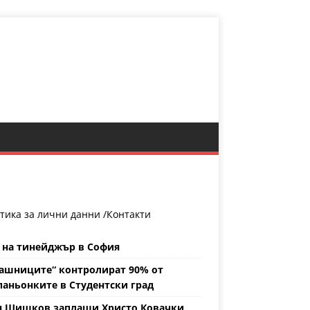
тика за лични данни /
Контакти
 на тинейджър в София
ашниците“ контролират 90% от
аньонките в Студентски град
н Шишков заплаши Христо Ковачки