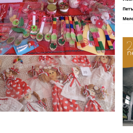
Петъ
Мело