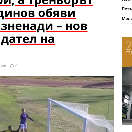
динов обяви
Петъ
Мело
зненади – нов
адател на
ник
0