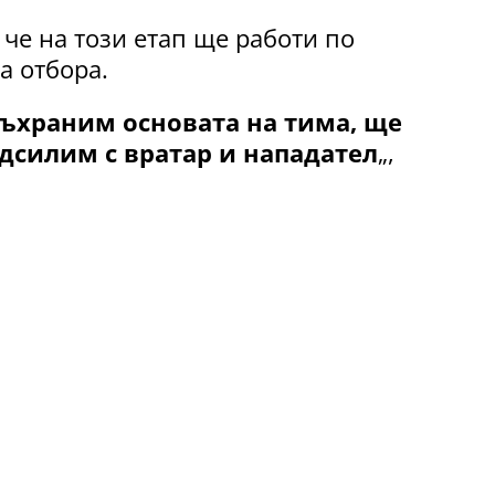
че на този етап ще работи по
а отбора.
 съхраним основата на тима, ще
одсилим с вратар и нападател
„,