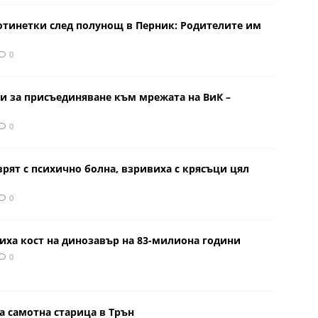
отинетки след полунощ в Перник: Родителите им
0
и за присъединяване към мрежата на ВиК –
0
врят с психично болна, взривиха с крясъци цял
0
иха кост на динозавър на 83-милиона години
0
а самотна старица в Трън