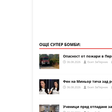
ОЩЕ СУПЕР БОМБИ:
Опасност от пожари в Пе
06.08.2026
Eкип ЗаПерник
Фен на Миньор тича зад р
06.08.2026
Eкип ЗаПерник
Ученици пред отпадане за