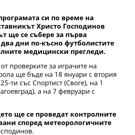
програмата си по време на
ставникът Христо Господинов
ът ще се събере за първа
 два дни по-късно футболистите
лните медицински прегледи.
 от проверките за играчите на
рола ще бъде на 18 януари с втория
25-ти със Спортист (Своге), на 1
гоевград), а на 7 февруари с
дето ще се проведат контролните
вани според метеорологичните
осподинов.