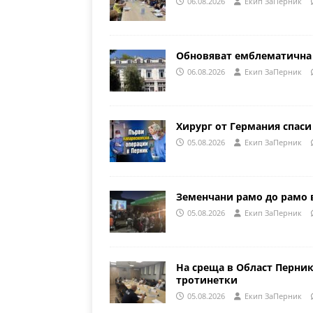
06.08.2026
Eкип ЗаПерник
Обновяват емблематична 
06.08.2026
Eкип ЗаПерник
Хирург от Германия спаси
05.08.2026
Eкип ЗаПерник
Земенчани рамо до рамо 
05.08.2026
Eкип ЗаПерник
На среща в Област Перни
тротинетки
05.08.2026
Eкип ЗаПерник