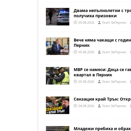
Двама непълнолетни с тр
получиха призовки
05.08.2026
Eкип ЗаПерник
Вече няма чакащи с годин
Перник
05.08.2026
Eкип ЗаПерник
МВР се намеси: Деца се га
квартал в Перник
05.08.2026
Eкип ЗаПерник
Сензация край Трън: Откр
04.08.2026
Eкип ЗаПерник
Младежи пребиха и обрах