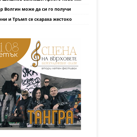
р Волгин може да си го получи
ни и Тръмп се скараха жестоко