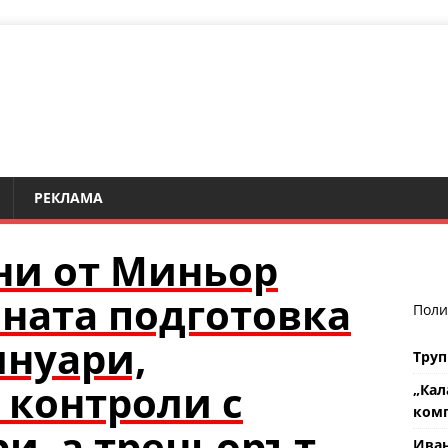
РЕКЛАМА
ни от Миньор
мната подготовка
Поли
януари,
Труп
 контроли с
„Кал
комп
и, а треньорът
Ива