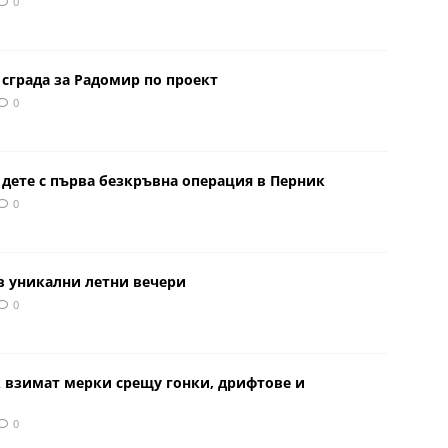
0
сграда за Радомир по проект
0
 дете с първа безкръвна операция в Перник
0
в уникални летни вечери
0
к взимат мерки срещу гонки, дрифтове и
0