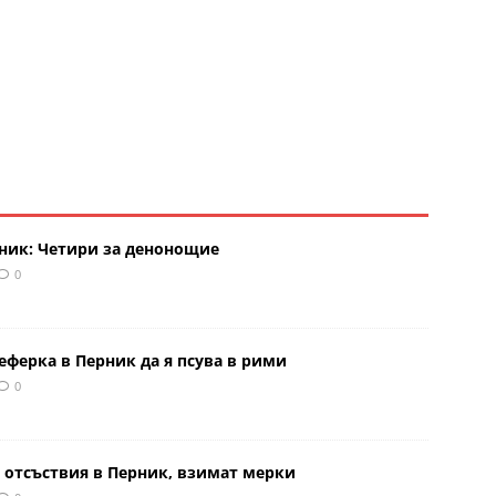
рник: Четири за денонощие
0
еферка в Перник да я псува в рими
0
 отсъствия в Перник, взимат мерки