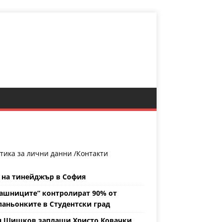
тика за лични данни /
Контакти
 на тинейджър в София
ашниците“ контролират 90% от
аньонките в Студентски град
н Шишков заплаши Христо Ковачки