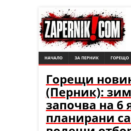
НАЧАЛО
ЗА ПЕРНИК
ГОРЕЩО
Горещи нови
(Перник): зи
започва на 6 
планирани са
водещи отбор