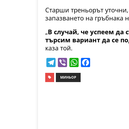
Старши треньорът уточни, 
запазването на гръбнака н
„
В случай, че успеем да
търсим вариант да се п
каза той.
T
Vi
W
F
el
b
h
a
e
er
at
c
МИНЬОР
gr
s
e
a
A
b
m
p
o
p
o
k