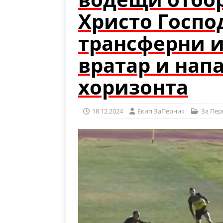
Христо Госпо
трансферни и
вратар и нап
хоризонта
18.12.2024
Eкип ЗаПерник
За Пер