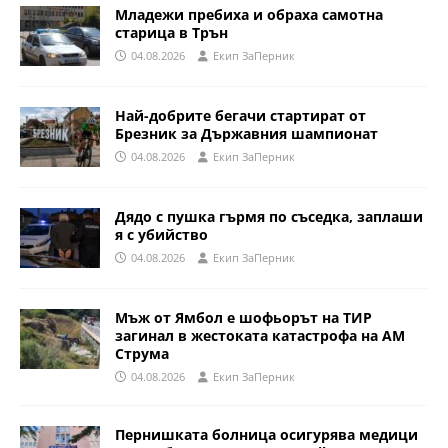
Младежи пребиха и обраха самотна
старица в Трън
04.08.2026
Eкип ЗаПерник
Най-добрите бегачи стартират от
Брезник за Държавния шампионат
04.08.2026
Eкип ЗаПерник
Дядо с пушка гърмя по съседка, заплаши
я с убийство
04.08.2026
Eкип ЗаПерник
Мъж от Ямбол е шофьорът на ТИР
загинал в жестоката катастрофа на АМ
Струма
04.08.2026
Eкип ЗаПерник
Пернишката болница осигурява медици