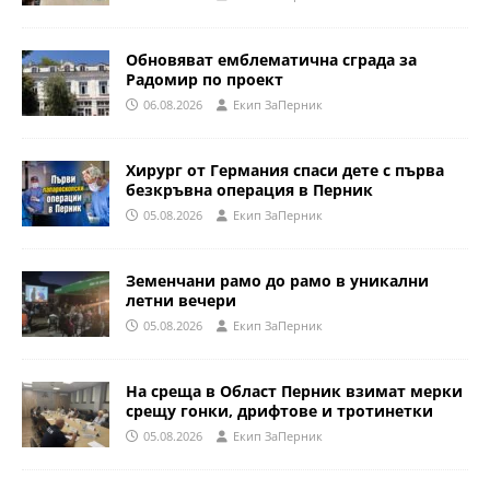
Обновяват емблематична сграда за
Радомир по проект
06.08.2026
Eкип ЗаПерник
Хирург от Германия спаси дете с първа
безкръвна операция в Перник
05.08.2026
Eкип ЗаПерник
Земенчани рамо до рамо в уникални
летни вечери
05.08.2026
Eкип ЗаПерник
На среща в Област Перник взимат мерки
срещу гонки, дрифтове и тротинетки
05.08.2026
Eкип ЗаПерник