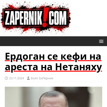
Ердоган се кефи на
ареста на Нетаняху
23.11.2024
Eкип ЗаПерник