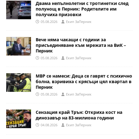
Двама непълнолетни с тротинетки след
полунощ в Перник: Родителите им
получиха призовки
05.08.2026
Eкип ЗаПерник
Вече няма чакащи с години за
присъединяване към мрежата на ВиК –
Перник
05.08.2026
Eкип ЗаПерник
МВР се намеси: Деца се гаврят с психично
болна, взривиха с крясъци цял квартал в
Перник
05.08.2026
Eкип ЗаПерник
Сензация край Трън: Откриха кост на
динозавър на 83-милиона години
04.08.2026
Eкип ЗаПерник