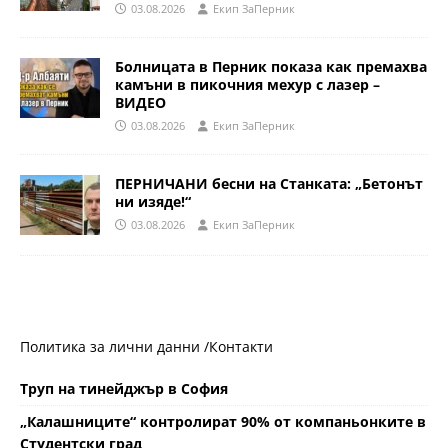
03.08.2026
Eкип ЗаПерник
Болницата в Перник показа как премахва
камъни в пикочния мехур с лазер –
ВИДЕО
03.08.2026
Eкип ЗаПерник
ПЕРНИЧАНИ бесни на Станката: „Бетонът
ни изяде!“
03.08.2026
Eкип ЗаПерник
Политика за лични данни /
Контакти
Труп на тинейджър в София
„Калашниците“ контролират 90% от компаньонките в
Студентски град