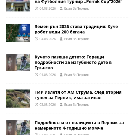
на Футболния турнир „Pernik Cup”2026“
04.08.2026
Eкип ЗаПерник
Земен рън 2026 става традиция: Куче
робот води 200 бегача
04.08.2026
Eкип ЗаПерник
Кучето пазеше детето: Горещи
подробности за изгубеното дете в
Трънско
04.08.2026
Eкип ЗаПерник
ТИР излетя от АМ Струма, след втория
тунел за Перник, има загинал
03.08.2026
Eкип ЗаПерник
Подробности от полицията в Перник за
намереното 4-годишно момче
03.08.2026
Eкип ЗаПерник