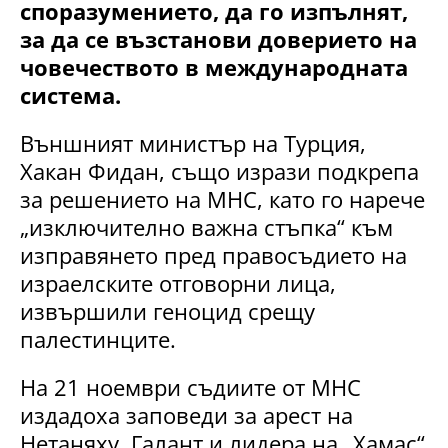
споразумението, да го изпълнят,
за да се възстанови доверието на
човечеството в международната
система.
Външният министър на Турция,
Хакан Фидан, също изрази подкрепа
за решението на МНС, като го нарече
„изключително важна стъпка“ към
изправянето пред правосъдието на
израелските отговорни лица,
извършили геноцид срещу
палестинците.
На 21 ноември съдиите от МНС
издадоха заповеди за арест на
Нетаняху, Галант и лидера на „Хамас“