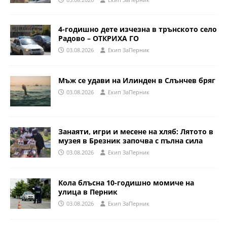
4-годишно дете изчезна в трънското село
Радово – ОТКРИХА ГО
03.08.2026
Eкип ЗаПерник
Мъж се удави на Илинден в Слънчев бряг
03.08.2026
Eкип ЗаПерник
Занаяти, игри и месене на хляб: Лятото в
музея в Брезник започва с пълна сила
03.08.2026
Eкип ЗаПерник
Кола блъсна 10-годишно момиче на
улица в Перник
03.08.2026
Eкип ЗаПерник