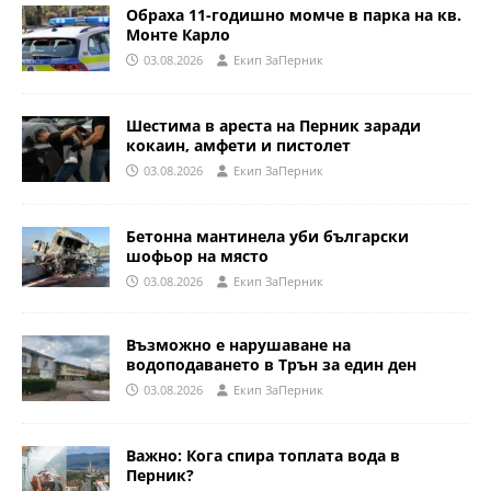
Обраха 11-годишно момче в парка на кв.
Монте Карло
03.08.2026
Eкип ЗаПерник
Шестима в ареста на Перник заради
кокаин, амфети и пистолет
03.08.2026
Eкип ЗаПерник
Бетонна мантинела уби български
шофьор на място
03.08.2026
Eкип ЗаПерник
Възможно е нарушаване на
водоподаването в Трън за един ден
03.08.2026
Eкип ЗаПерник
Важно: Кога спира топлата вода в
Перник?