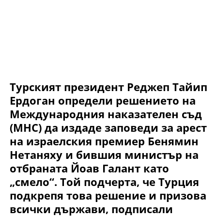
Турският президент Реджеп Тайип
Ердоган определи решението на
Международния наказателен съд
(МНС) да издаде заповеди за арест
на израелския премиер Бенямин
Нетаняху и бившия министър на
отбраната Йоав Галант като
„смело“. Той подчерта, че Турция
подкрепя това решение и призова
всички държави, подписали