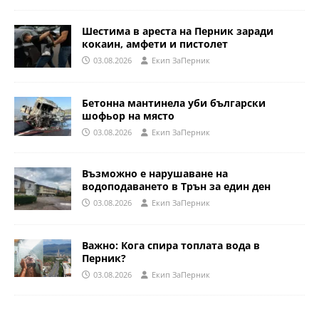
Шестима в ареста на Перник заради
кокаин, амфети и пистолет
03.08.2026
Eкип ЗаПерник
Бетонна мантинела уби български
шофьор на място
03.08.2026
Eкип ЗаПерник
Възможно е нарушаване на
водоподаването в Трън за един ден
03.08.2026
Eкип ЗаПерник
Важно: Кога спира топлата вода в
Перник?
03.08.2026
Eкип ЗаПерник