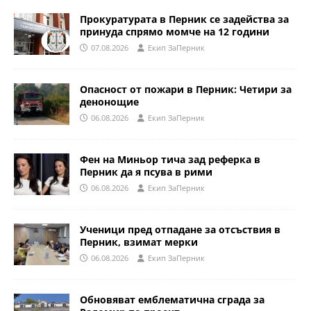
Прокуратурата в Перник се задейства за
принуда спрямо момче на 12 години
07.08.2026
Eкип ЗаПерник
Опасност от пожари в Перник: Четири за
денонощие
06.08.2026
Eкип ЗаПерник
Фен на Миньор тича зад реферка в
Перник да я псува в рими
06.08.2026
Eкип ЗаПерник
Ученици пред отпадане за отсъствия в
Перник, взимат мерки
06.08.2026
Eкип ЗаПерник
Обновяват емблематична сграда за