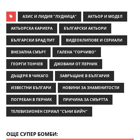
АЗИС И ЛИДИЯ "ЛУДНИЦА"
АКТЬОР И МОДЕЛ
АКТЬОРСКА КАРИЕРА
БЪЛГАРСКИ АКТЬОРИ
БЪЛГАРСКИ БРАД ПИТ
ВИДЕОКЛИПОВЕ И СЕРИАЛИ
ВНЕЗАПНА СМЪРТ
ГАЛЕНА "ГОРЧИВО"
ГЕОРГИ ТОНЧЕВ
ДЖОВАНИ ОТ ПЕРНИК
ДЪЩЕРЯ В ЧИКАГО
ЗАВРЪЩАНЕ В БЪЛГАРИЯ
ИЗВЕСТНИ БЪЛГАРИ
НОВИНИ ЗА ЗНАМЕНИТОСТИ
ПОГРЕБАН В ПЕРНИК
ПРИЧИНА ЗА СМЪРТТА
ТЕЛЕВИЗИОНЕН СЕРИАЛ "СЪНИ БИЙЧ"
ОЩЕ СУПЕР БОМБИ: