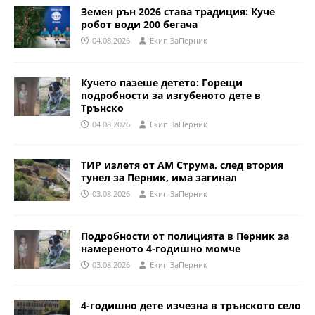
Земен рън 2026 става традиция: Куче
робот води 200 бегача
04.08.2026
Eкип ЗаПерник
Кучето пазеше детето: Горещи
подробности за изгубеното дете в
Трънско
04.08.2026
Eкип ЗаПерник
ТИР излетя от АМ Струма, след втория
тунел за Перник, има загинал
03.08.2026
Eкип ЗаПерник
Подробности от полицията в Перник за
намереното 4-годишно момче
03.08.2026
Eкип ЗаПерник
4-годишно дете изчезна в трънското село