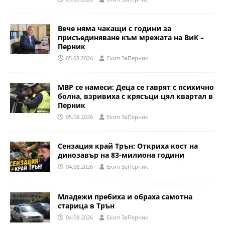
Вече няма чакащи с години за
присъединяване към мрежата на ВиК –
Перник
05.08.2026
Eкип ЗаПерник
МВР се намеси: Деца се гаврят с психично
болна, взривиха с крясъци цял квартал в
Перник
05.08.2026
Eкип ЗаПерник
Сензация край Трън: Откриха кост на
динозавър на 83-милиона години
04.08.2026
Eкип ЗаПерник
Младежи пребиха и обраха самотна
старица в Трън
04.08.2026
Eкип ЗаПерник