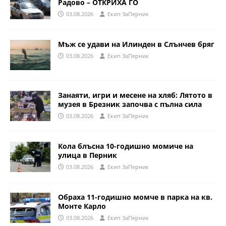
Радово – ОТКРИХА ГО
03.08.2026
Eкип ЗаПерник
Мъж се удави на Илинден в Слънчев бряг
03.08.2026
Eкип ЗаПерник
Занаяти, игри и месене на хляб: Лятото в
музея в Брезник започва с пълна сила
03.08.2026
Eкип ЗаПерник
Кола блъсна 10-годишно момиче на
улица в Перник
03.08.2026
Eкип ЗаПерник
Обраха 11-годишно момче в парка на кв.
Монте Карло
03.08.2026
Eкип ЗаПерник