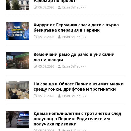
Радомир по проект
06.08.2026
Eкип ЗаПерник
Хирург от Германия спаси дете с първа
безкръвна операция в Перник
05.08.2026
Eкип ЗаПерник
Земенчани рамо до рамо в уникални
летни вечери
05.08.2026
Eкип ЗаПерник
На среща в Област Перник взимат мерки
срещу гонки, дрифтове и тротинетки
05.08.2026
Eкип ЗаПерник
Двама непълнолетни с тротинетки след
полунощ в Перник: Родителите им
получиха призовки
05.08.2026
Eкип ЗаПерник