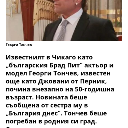
Георги Тончев
Известният в Чикаго като
„българския Брад Пит“ актьор и
модел Георги Тончев, известен
още като Джовани от Перник,
почина внезапно на 50-годишна
възраст. Новината беше
съобщена от сестра му в
„България днес“. Тончев беше
погребан в родния си град.