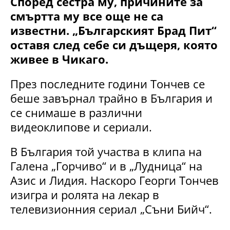
Според сестра му, причините за
смъртта му все още не са
известни. „Българският Брад Пит“
оставя след себе си дъщеря, която
живее в Чикаго.
През последните години Тончев се
беше завърнал трайно в България и
се снимаше в различни
видеоклипове и сериали.
В България той участва в клипа на
Галена „Горчиво“ и в „Лудница“ на
Азис и Лидия. Наскоро Георги Тончев
изигра и ролята на лекар в
телевизионния сериал „Съни Бийч“.