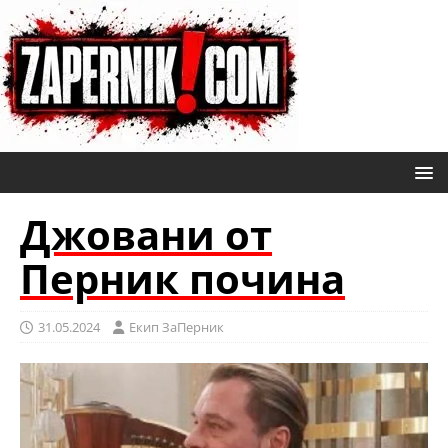
Джовани от
Перник почина
31.05.2024
Eкип ЗаПерник