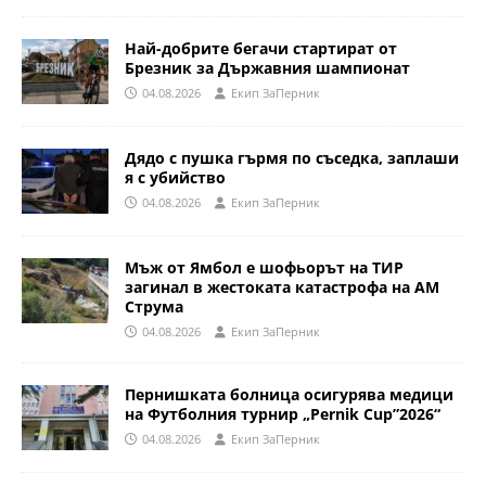
Най-добрите бегачи стартират от
Брезник за Държавния шампионат
04.08.2026
Eкип ЗаПерник
Дядо с пушка гърмя по съседка, заплаши
я с убийство
04.08.2026
Eкип ЗаПерник
Мъж от Ямбол е шофьорът на ТИР
загинал в жестоката катастрофа на АМ
Струма
04.08.2026
Eкип ЗаПерник
Пернишката болница осигурява медици
на Футболния турнир „Pernik Cup”2026“
04.08.2026
Eкип ЗаПерник