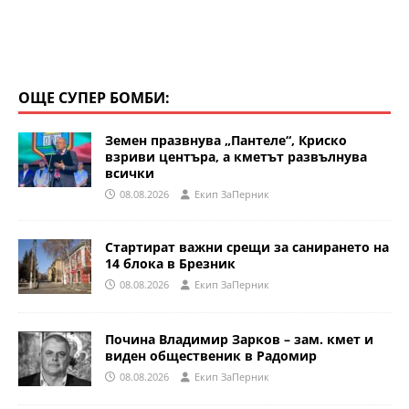
ОЩЕ СУПЕР БОМБИ:
Земен празвнува „Пантеле“, Криско
взриви центъра, а кметът развълнува
всички
08.08.2026
Eкип ЗаПерник
Стартират важни срещи за санирането на
14 блока в Брезник
08.08.2026
Eкип ЗаПерник
Почина Владимир Зарков – зам. кмет и
виден общественик в Радомир
08.08.2026
Eкип ЗаПерник