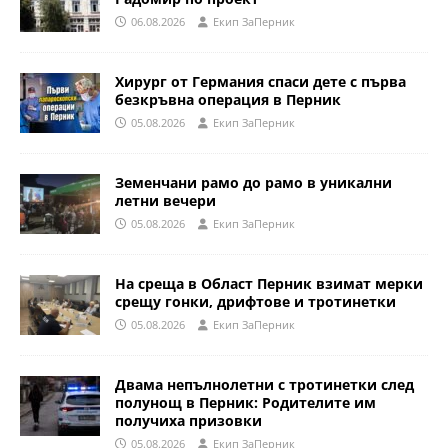
06.08.2026
Eкип ЗаПерник
Хирург от Германия спаси дете с първа
безкръвна операция в Перник
05.08.2026
Eкип ЗаПерник
Земенчани рамо до рамо в уникални
летни вечери
05.08.2026
Eкип ЗаПерник
На среща в Област Перник взимат мерки
срещу гонки, дрифтове и тротинетки
05.08.2026
Eкип ЗаПерник
Двама непълнолетни с тротинетки след
полунощ в Перник: Родителите им
получиха призовки
05.08.2026
Eкип ЗаПерник