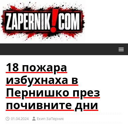
18 пожара
избухнаха в
Пернишко през
почивните дни
01.04.2024
Eкип ЗаПерник