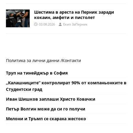
Шестима в ареста на Перник заради
кокаин, амфети и пистолет
03.08.2026
Eкип ЗаПерник
Политика за лични данни /
Контакти
Труп на тинейджър в София
„Калашниците“ контролират 90% от компаньонките в
Студентски град
Иван Шишков заплаши Христо Ковачки
Петър Волгин може да си го получи
Мелони и Тръмп се скараха жестоко