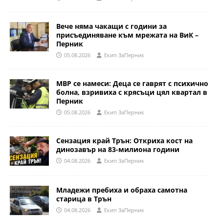
Вече няма чакащи с години за
присъединяване към мрежата на ВиК –
Перник
05.08.2026
Eкип ЗаПерник
МВР се намеси: Деца се гаврят с психично
болна, взривиха с крясъци цял квартал в
Перник
05.08.2026
Eкип ЗаПерник
Сензация край Трън: Откриха кост на
динозавър на 83-милиона години
04.08.2026
Eкип ЗаПерник
Младежи пребиха и обраха самотна
старица в Трън
04.08.2026
Eкип ЗаПерник