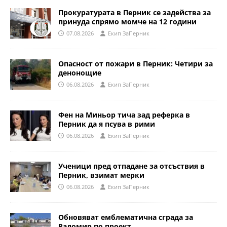
Прокуратурата в Перник се задейства за
принуда спрямо момче на 12 години
07.08.2026
Eкип ЗаПерник
Опасност от пожари в Перник: Четири за
денонощие
06.08.2026
Eкип ЗаПерник
Фен на Миньор тича зад реферка в
Перник да я псува в рими
06.08.2026
Eкип ЗаПерник
Ученици пред отпадане за отсъствия в
Перник, взимат мерки
06.08.2026
Eкип ЗаПерник
Обновяват емблематична сграда за
Радомир по проект