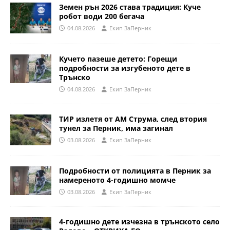
Земен рън 2026 става традиция: Куче
робот води 200 бегача
04.08.2026
Eкип ЗаПерник
Кучето пазеше детето: Горещи
подробности за изгубеното дете в
Трънско
04.08.2026
Eкип ЗаПерник
ТИР излетя от АМ Струма, след втория
тунел за Перник, има загинал
03.08.2026
Eкип ЗаПерник
Подробности от полицията в Перник за
намереното 4-годишно момче
03.08.2026
Eкип ЗаПерник
4-годишно дете изчезна в трънското село