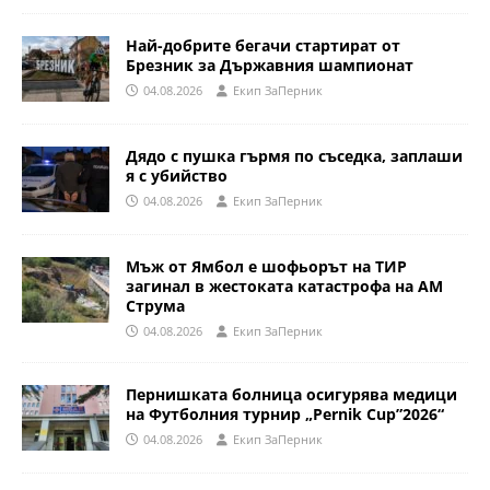
Най-добрите бегачи стартират от
Брезник за Държавния шампионат
04.08.2026
Eкип ЗаПерник
Дядо с пушка гърмя по съседка, заплаши
я с убийство
04.08.2026
Eкип ЗаПерник
Мъж от Ямбол е шофьорът на ТИР
загинал в жестоката катастрофа на АМ
Струма
04.08.2026
Eкип ЗаПерник
Пернишката болница осигурява медици
на Футболния турнир „Pernik Cup”2026“
04.08.2026
Eкип ЗаПерник