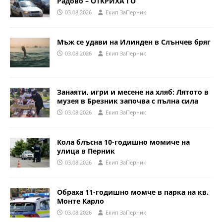
Радово – ОТКРИХА ГО
03.08.2026
Eкип ЗаПерник
Мъж се удави на Илинден в Слънчев бряг
03.08.2026
Eкип ЗаПерник
Занаяти, игри и месене на хляб: Лятото в
музея в Брезник започва с пълна сила
03.08.2026
Eкип ЗаПерник
Кола блъсна 10-годишно момиче на
улица в Перник
03.08.2026
Eкип ЗаПерник
Обраха 11-годишно момче в парка на кв.
Монте Карло
03.08.2026
Eкип ЗаПерник