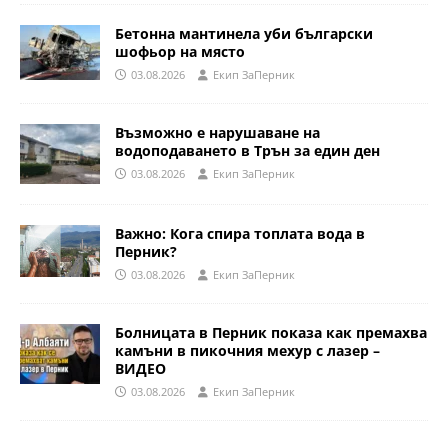
Бетонна мантинела уби български
шофьор на място
03.08.2026
Eкип ЗаПерник
Възможно е нарушаване на
водоподаването в Трън за един ден
03.08.2026
Eкип ЗаПерник
Важно: Кога спира топлата вода в
Перник?
03.08.2026
Eкип ЗаПерник
Болницата в Перник показа как премахва
камъни в пикочния мехур с лазер –
ВИДЕО
03.08.2026
Eкип ЗаПерник