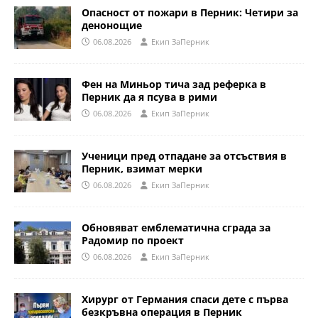
Опасност от пожари в Перник: Четири за
денонощие
06.08.2026
Eкип ЗаПерник
Фен на Миньор тича зад реферка в
Перник да я псува в рими
06.08.2026
Eкип ЗаПерник
Ученици пред отпадане за отсъствия в
Перник, взимат мерки
06.08.2026
Eкип ЗаПерник
Обновяват емблематична сграда за
Радомир по проект
06.08.2026
Eкип ЗаПерник
Хирург от Германия спаси дете с първа
безкръвна операция в Перник