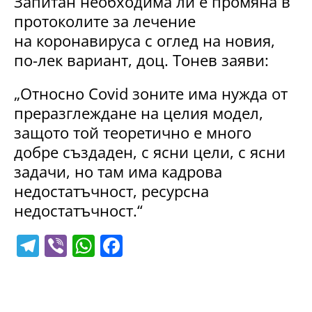
Запитан необходима ли е промяна в
протоколите за лечение
на коронавируса с оглед на новия,
по-лек вариант, доц. Тонев заяви:
„Относно Covid зоните има нужда от
преразглеждане на целия модел,
защото той теоретично е много
добре създаден, с ясни цели, с ясни
задачи, но там има кадрова
недостатъчност, ресурсна
недостатъчност.“
T
Vi
W
F
el
b
h
a
e
er
at
c