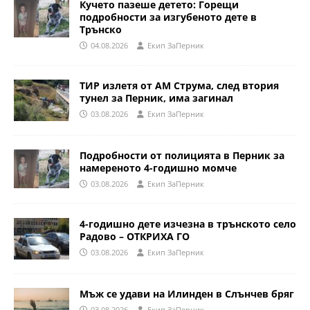
Кучето пазеше детето: Горещи
подробности за изгубеното дете в
Трънско
04.08.2026
Eкип ЗаПерник
ТИР излетя от АМ Струма, след втория
тунел за Перник, има загинал
03.08.2026
Eкип ЗаПерник
Подробности от полицията в Перник за
намереното 4-годишно момче
03.08.2026
Eкип ЗаПерник
4-годишно дете изчезна в трънското село
Радово – ОТКРИХА ГО
03.08.2026
Eкип ЗаПерник
Мъж се удави на Илинден в Слънчев бряг
03.08.2026
Eкип ЗаПерник