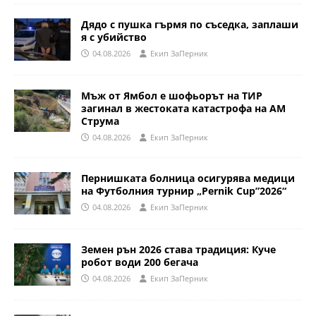
Дядо с пушка гърмя по съседка, заплаши
я с убийство
04.08.2026
Eкип ЗаПерник
Мъж от Ямбол е шофьорът на ТИР
загинал в жестоката катастрофа на АМ
Струма
04.08.2026
Eкип ЗаПерник
Пернишката болница осигурява медици
на Футболния турнир „Pernik Cup”2026“
04.08.2026
Eкип ЗаПерник
Земен рън 2026 става традиция: Куче
робот води 200 бегача
04.08.2026
Eкип ЗаПерник