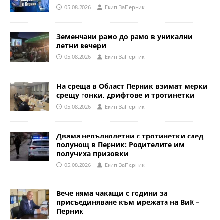
05.08.2026
Eкип ЗаПерник
Земенчани рамо до рамо в уникални
летни вечери
05.08.2026
Eкип ЗаПерник
На среща в Област Перник взимат мерки
срещу гонки, дрифтове и тротинетки
05.08.2026
Eкип ЗаПерник
Двама непълнолетни с тротинетки след
полунощ в Перник: Родителите им
получиха призовки
05.08.2026
Eкип ЗаПерник
Вече няма чакащи с години за
присъединяване към мрежата на ВиК –
Перник