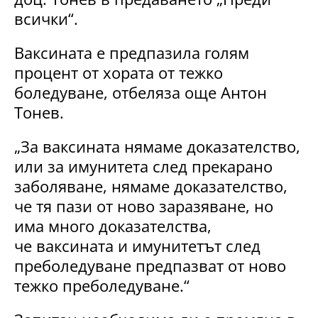
всички“.
Ваксината е предпазила голям
процент от хората от тежко
боледуване, отбеляза още Антон
Тонев.
„За ваксината нямаме доказателство,
или за имунитета след прекарано
заболяване, нямаме доказателство,
че тя пази от ново заразяване, но
има много доказателства,
че ваксината и имунитетът след
преболедуване предпазват от ново
тежко преболедуване.“