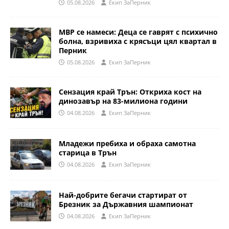
05.08.2026
Eкип ЗаПерник
МВР се намеси: Деца се гаврят с психично
болна, взривиха с крясъци цял квартал в
Перник
05.08.2026
Eкип ЗаПерник
Сензация край Трън: Откриха кост на
динозавър на 83-милиона години
04.08.2026
Eкип ЗаПерник
Младежи пребиха и обраха самотна
старица в Трън
04.08.2026
Eкип ЗаПерник
Най-добрите бегачи стартират от
Брезник за Държавния шампионат
04.08.2026
Eкип ЗаПерник