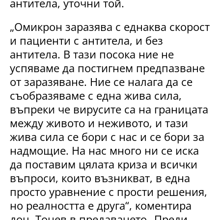
антитела, уточни той.
„Омикрон заразява с еднаква скорост
и пациенти с антитела, и без
антитела. В тази посока ние не
успяваме да постигнем предпазване
от заразяване. Ние се налага да се
съобразяваме с една жива сила,
въпреки че вирусите са на границата
между живото и неживото, и тази
жива сила се бори с нас и се бори за
надмощие. На нас много ни се иска
да поставим цялата криза и всички
въпроси, които възникват, в една
просто уравнение с прости решения,
но реалността е друга“, коментира
доц. Тонев в предаването „Преди