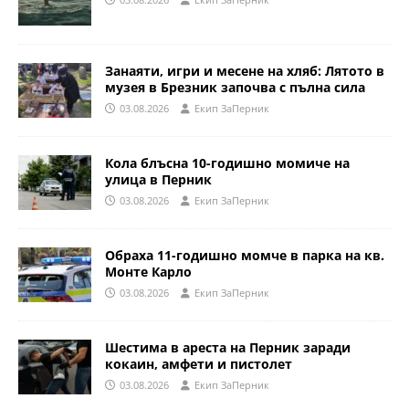
Занаяти, игри и месене на хляб: Лятото в
музея в Брезник започва с пълна сила
03.08.2026
Eкип ЗаПерник
Кола блъсна 10-годишно момиче на
улица в Перник
03.08.2026
Eкип ЗаПерник
Обраха 11-годишно момче в парка на кв.
Монте Карло
03.08.2026
Eкип ЗаПерник
Шестима в ареста на Перник заради
кокаин, амфети и пистолет
03.08.2026
Eкип ЗаПерник