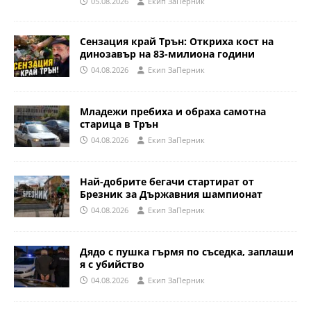
05.08.2026
Eкип ЗаПерник
Сензация край Трън: Откриха кост на
динозавър на 83-милиона години
04.08.2026
Eкип ЗаПерник
Младежи пребиха и обраха самотна
старица в Трън
04.08.2026
Eкип ЗаПерник
Най-добрите бегачи стартират от
Брезник за Държавния шампионат
04.08.2026
Eкип ЗаПерник
Дядо с пушка гърмя по съседка, заплаши
я с убийство
04.08.2026
Eкип ЗаПерник