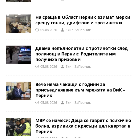
На среща в Област Перник взимат мерки
срещу гонки, дрифтове и тротинетки
05.08.2026
Eкип ЗаПерник
Двама непълнолетни с тротинетки след
полунощ в Перник: Родителите им
получиха призовки
05.08.2026
Eкип ЗаПерник
Вече няма чакащи с години за
присъединяване към мрежата на ВиК –
Перник
05.08.2026
Eкип ЗаПерник
МВР се намеси: Деца се гаврят с психично
болна, взривиха с крясъци цял квартал в
Перник