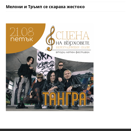
Мелони и Тръмп се скараха жестоко