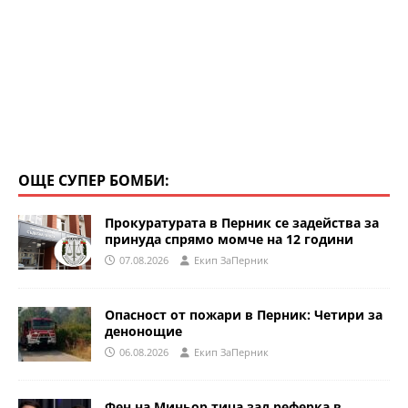
ОЩЕ СУПЕР БОМБИ:
Прокуратурата в Перник се задейства за
принуда спрямо момче на 12 години
07.08.2026
Eкип ЗаПерник
Опасност от пожари в Перник: Четири за
денонощие
06.08.2026
Eкип ЗаПерник
Фен на Миньор тича зад реферка в