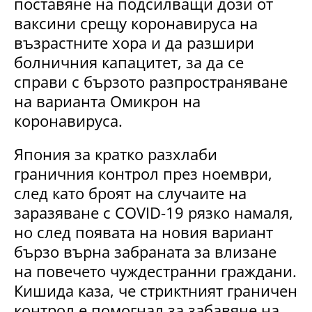
поставяне на подсилващи дози от
ваксини срещу коронавируса на
възрастните хора и да разшири
болничния капацитет, за да се
справи с бързото разпространяване
на варианта Омикрон на
коронавируса.
Япония за кратко разхлаби
граничния контрол през ноември,
след като броят на случаите на
заразяване с COVID-19 рязко намаля,
но след появата на новия вариант
бързо върна забраната за влизане
на повечето чуждестранни граждани.
Кишида каза, че стриктният граничен
контрол е помогнал за забавяне на