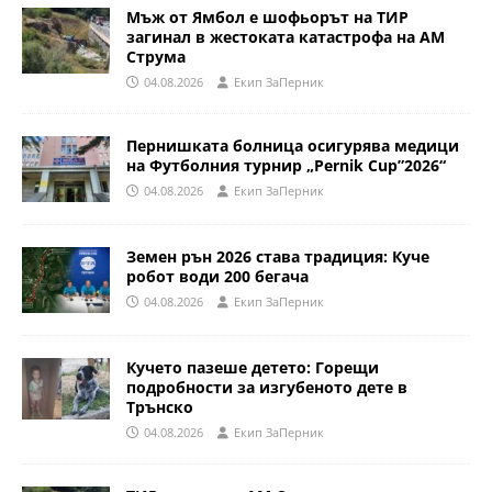
Мъж от Ямбол е шофьорът на ТИР
загинал в жестоката катастрофа на АМ
Струма
04.08.2026
Eкип ЗаПерник
Пернишката болница осигурява медици
на Футболния турнир „Pernik Cup”2026“
04.08.2026
Eкип ЗаПерник
Земен рън 2026 става традиция: Куче
робот води 200 бегача
04.08.2026
Eкип ЗаПерник
Кучето пазеше детето: Горещи
подробности за изгубеното дете в
Трънско
04.08.2026
Eкип ЗаПерник