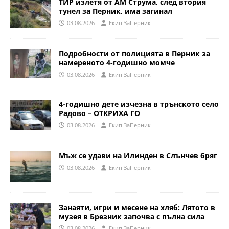
ТИР излетя от АМ Струма, след втория
тунел за Перник, има загинал
03.08.2026
Eкип ЗаПерник
Подробности от полицията в Перник за
намереното 4-годишно момче
03.08.2026
Eкип ЗаПерник
4-годишно дете изчезна в трънското село
Радово – ОТКРИХА ГО
03.08.2026
Eкип ЗаПерник
Мъж се удави на Илинден в Слънчев бряг
03.08.2026
Eкип ЗаПерник
Занаяти, игри и месене на хляб: Лятото в
музея в Брезник започва с пълна сила
03.08.2026
Eкип ЗаПерник