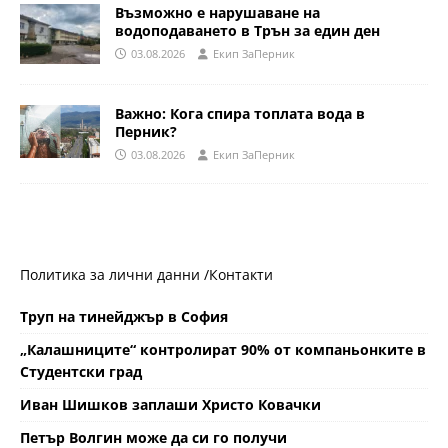
Възможно е нарушаване на
водоподаването в Трън за един ден
03.08.2026
Eкип ЗаПерник
Важно: Кога спира топлата вода в
Перник?
03.08.2026
Eкип ЗаПерник
Политика за лични данни /
Контакти
Труп на тинейджър в София
„Калашниците“ контролират 90% от компаньонките в
Студентски град
Иван Шишков заплаши Христо Ковачки
Петър Волгин може да си го получи