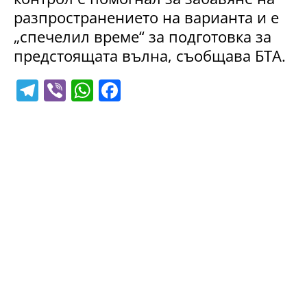
разпространението на варианта и е
„спечелил време“ за подготовка за
предстоящата вълна, съобщава БТА.
T
Vi
W
F
el
b
h
a
e
er
at
c
gr
s
e
a
A
b
m
p
o
p
o
k