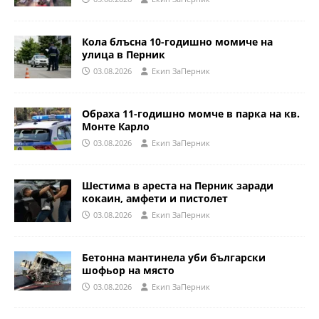
Кола блъсна 10-годишно момиче на
улица в Перник
03.08.2026
Eкип ЗаПерник
Обраха 11-годишно момче в парка на кв.
Монте Карло
03.08.2026
Eкип ЗаПерник
Шестима в ареста на Перник заради
кокаин, амфети и пистолет
03.08.2026
Eкип ЗаПерник
Бетонна мантинела уби български
шофьор на място
03.08.2026
Eкип ЗаПерник