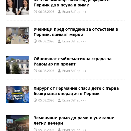
Перник да я псува в рими
06.08.2026
Eкип ЗаПерник
Ученици пред отпадане за отсъствия в
Перник, взимат мерки
06.08.2026
Eкип ЗаПерник
Обновяват емблематична сграда за
Радомир по проект
06.08.2026
Eкип ЗаПерник
Хирург от Германия спаси дете с първа
безкръвна операция в Перник
05.08.2026
Eкип ЗаПерник
Земенчани рамо до рамо в уникални
летни вечери
05.08.2026
Eкип ЗаПерник