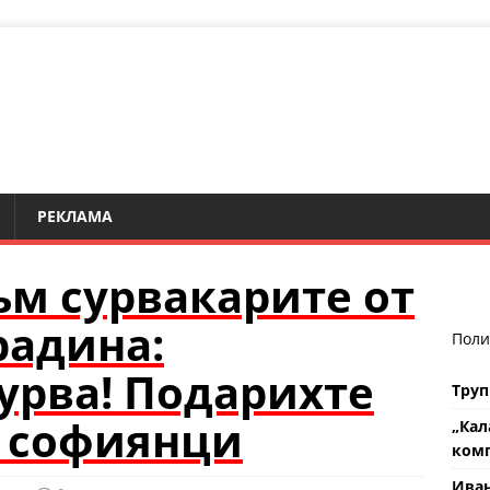
РЕКЛАМА
м сурвакарите от
радина:
Поли
урва! Подарихте
Труп
а софиянци
„Кал
комп
Ива