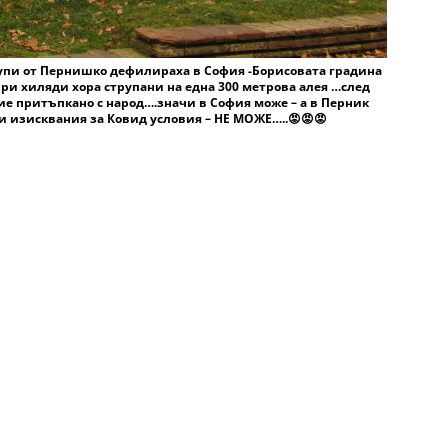
упи от Пернишко дефилираха в София -Борисовата градина
ри хиляди хора струпани на една 300 метрова алея …след
ие притъпкано с народ….значи в София може – а в Перник
и изисквания за Ковид условия – НЕ МОЖЕ…..😡😡😡