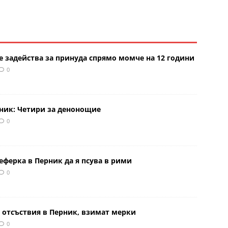
е задейства за принуда спрямо момче на 12 години
0
рник: Четири за денонощие
0
еферка в Перник да я псува в рими
0
 отсъствия в Перник, взимат мерки
0