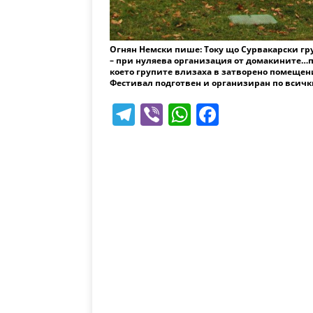
Огнян Немски пише: Току що Сурвакарски гр
– при нуляева организация от домакините…п
което групите влизаха в затворено помещен
Фестивал подготвен и организиран по всичк
T
Vi
W
F
el
b
h
a
e
er
at
c
gr
s
e
a
A
b
m
p
o
p
o
k