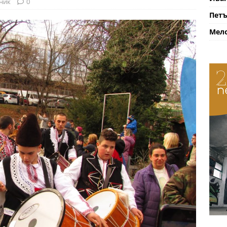
ник
0
Петъ
Мело