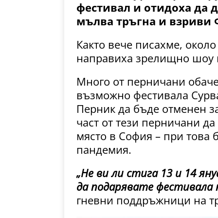
фестивал и отидоха да 
мълва тръгна и взриви 
Както вече писахме, окол
направиха зрелищно шоу в
Много от перничани обаче
възможно фестивала Сурва
Перник да бъде отменен з
част от тези перничани да
място в София – при това 
пандемия.
„Не в
и ли стига 13 и 14 ян
да подарявате фестивала 
гневни поддръжници на т