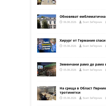
Обновяват емблематична 
06.08.2026
Eкип ЗаПерник
Хирург от Германия спаси
05.08.2026
Eкип ЗаПерник
Земенчани рамо до рамо 
05.08.2026
Eкип ЗаПерник
На среща в Област Перни
тротинетки
05.08.2026
Eкип ЗаПерник