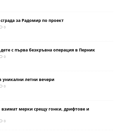
сграда за Радомир по проект
0
 дете с първа безкръвна операция в Перник
0
в уникални летни вечери
0
к взимат мерки срещу гонки, дрифтове и
0