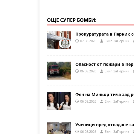
ОЩЕ СУПЕР БОМБИ:
Прокуратурата в Перник с
07.08.2026
Eкип ЗаПерник
Опасност от пожари в Пе
06.08.2026
Eкип ЗаПерник
Фен на Миньор тича зад р
06.08.2026
Eкип ЗаПерник
Ученици пред отпадане за
06.08.2026
Eкип ЗаПерник