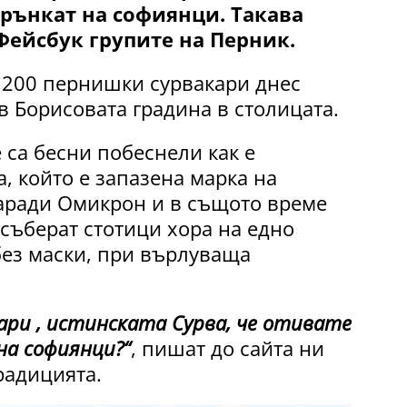
дрънкат на софиянци. Такава
Фейсбук групите на Перник.
о 200 пернишки сурвакари днес
 Борисовата градина в столицата.
 са бесни побеснели как е
, който е запазена марка на
аради Омикрон и в същото време
 съберат стотици хора на едно
без маски, при върлуваща
уари , истинската Сурва, че отивате
на софиянци?“
, пишат до сайта ни
радицията.