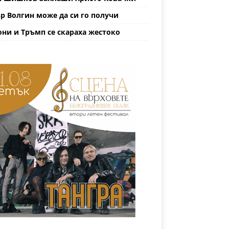
р Волгин може да си го получи
ни и Тръмп се скараха жестоко