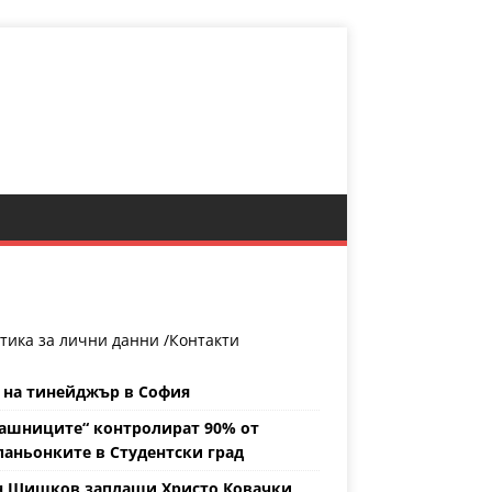
тика за лични данни /
Контакти
 на тинейджър в София
ашниците“ контролират 90% от
аньонките в Студентски град
н Шишков заплаши Христо Ковачки