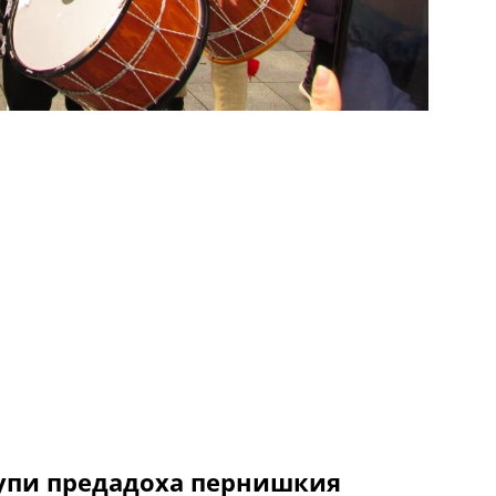
рупи предадоха пернишкия