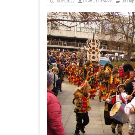
09.01.2022
Eкип ЗаПерник
За Пер