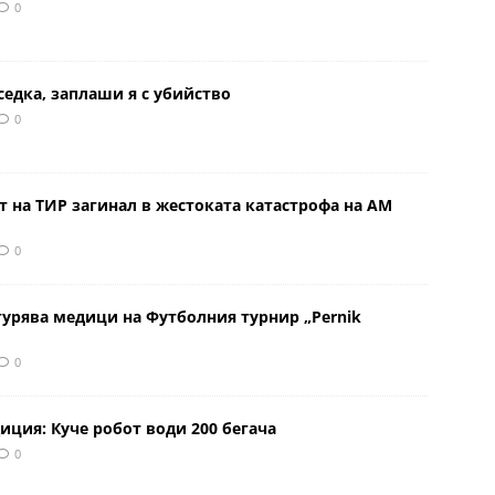
0
седка, заплаши я с убийство
0
 на ТИР загинал в жестоката катастрофа на АМ
0
урява медици на Футболния турнир „Pernik
0
иция: Куче робот води 200 бегача
0