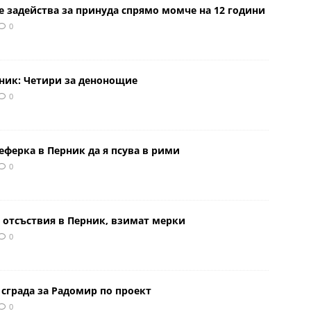
е задейства за принуда спрямо момче на 12 години
0
рник: Четири за денонощие
0
еферка в Перник да я псува в рими
0
 отсъствия в Перник, взимат мерки
0
сграда за Радомир по проект
0