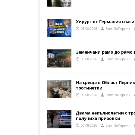
Хирург от Германия спаси
05.08.2026
Eкип ЗаПерник
Земенчани рамо до рамо 
05.08.2026
Eкип ЗаПерник
На среща в Област Перни
тротинетки
05.08.2026
Eкип ЗаПерник
Двама непълнолетни с тр
получиха призовки
05.08.2026
Eкип ЗаПерник