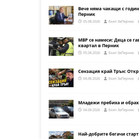
Вече няма чакащи с годин
Перник
05.08.2026
Eкип ЗаПерник
МВР се намеси: Деца се га
квартал в Перник
05.08.2026
Eкип ЗаПерник
Сензация край Трън: Откр
04.08.2026
Eкип ЗаПерник
Младежи пребиха и обрах
04.08.2026
Eкип ЗаПерник
Най-добрите бегачи стар