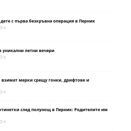
 дете с първа безкръвна операция в Перник
0
в уникални летни вечери
0
к взимат мерки срещу гонки, дрифтове и
0
отинетки след полунощ в Перник: Родителите им
0