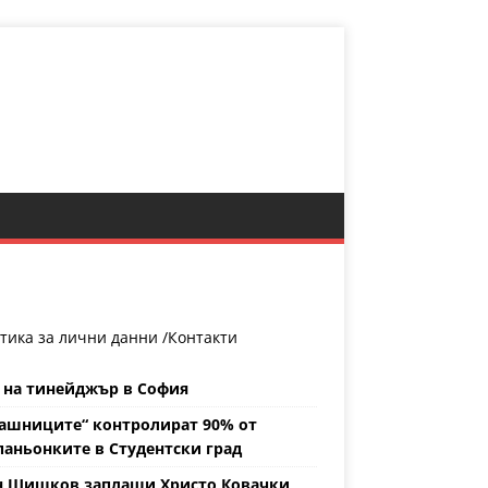
тика за лични данни /
Контакти
 на тинейджър в София
ашниците“ контролират 90% от
аньонките в Студентски град
н Шишков заплаши Христо Ковачки