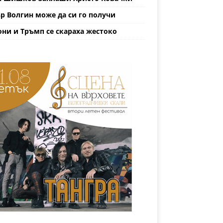
р Волгин може да си го получи
ни и Тръмп се скараха жестоко