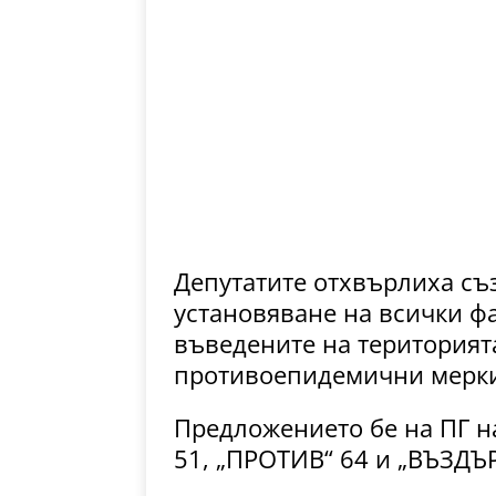
Депутатите отхвърлиха съ
установяване на всички фа
въведените на територият
противоепидемични мерки
Предложението бе на ПГ на
51, „ПРОТИВ“ 64 и „ВЪЗДЪ