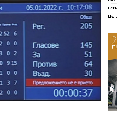
Петъ
Мело