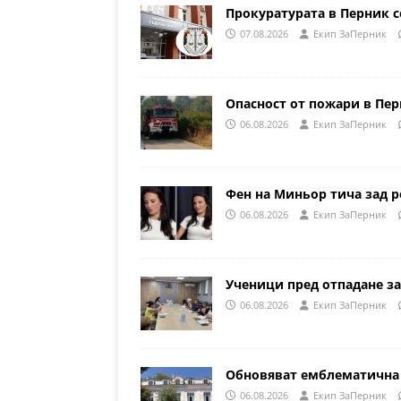
Прокуратурата в Перник с
07.08.2026
Eкип ЗаПерник
Опасност от пожари в Пе
06.08.2026
Eкип ЗаПерник
Фен на Миньор тича зад р
06.08.2026
Eкип ЗаПерник
Ученици пред отпадане за
06.08.2026
Eкип ЗаПерник
Обновяват емблематична 
06.08.2026
Eкип ЗаПерник