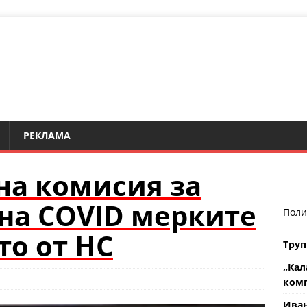
РЕКЛАМА
на комисия за
на COVID мерките
Поли
то от НС
Труп
„Кал
комп
Ива