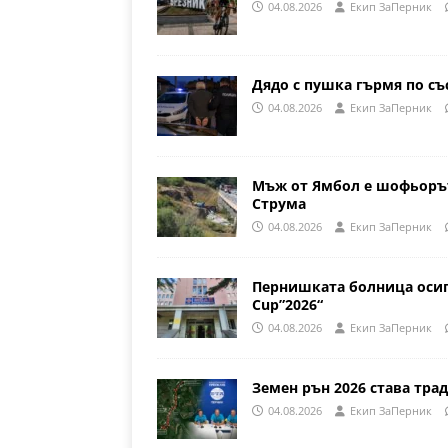
04.08.2026
Eкип ЗаПерник
Дядо с пушка гърмя по съ
04.08.2026
Eкип ЗаПерник
Мъж от Ямбол е шофьорът
Струма
04.08.2026
Eкип ЗаПерник
Пернишката болница осиг
Cup”2026“
04.08.2026
Eкип ЗаПерник
Земен рън 2026 става трад
04.08.2026
Eкип ЗаПерник