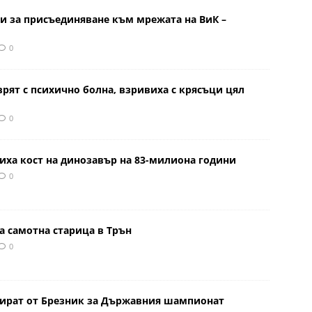
и за присъединяване към мрежата на ВиК –
0
врят с психично болна, взривиха с крясъци цял
0
иха кост на динозавър на 83-милиона години
0
а самотна старица в Трън
0
тират от Брезник за Държавния шампионат