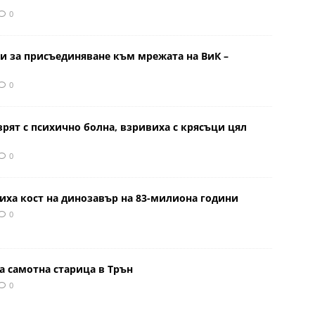
0
и за присъединяване към мрежата на ВиК –
0
врят с психично болна, взривиха с крясъци цял
0
иха кост на динозавър на 83-милиона години
0
а самотна старица в Трън
0