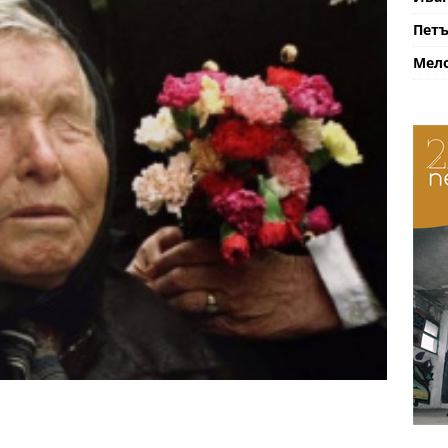
Петъ
Мело