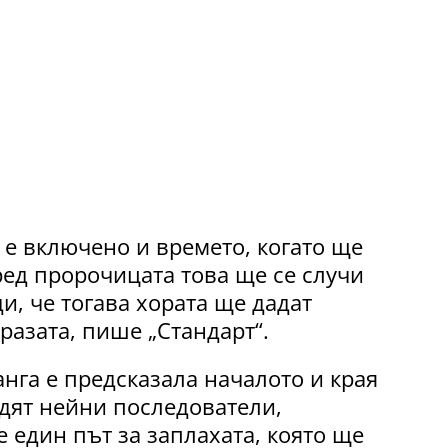
 е включено и времето, когато ще
ред пророчицата това ще се случи
и, че тогава хората ще дадат
разата, пише „Стандарт“.
нга е предсказала началото и края
рдят нейни последователи,
 един път за заплахата, която ще