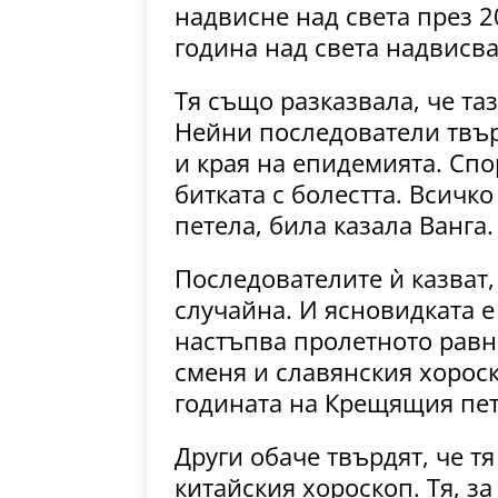
надвисне над света през 2
година над света надвисва
Тя също разказвала, че та
Нейни последователи твър
и края на епидемията. Сп
битката с болестта. Всичк
петела, била казала Ванга.
Последователите ѝ казват,
случайна. И ясновидката е
настъпва пролетното равн
сменя и славянския хорос
годината на Крещящия пет
Други обаче твърдят, че т
китайския хороскоп. Тя, з