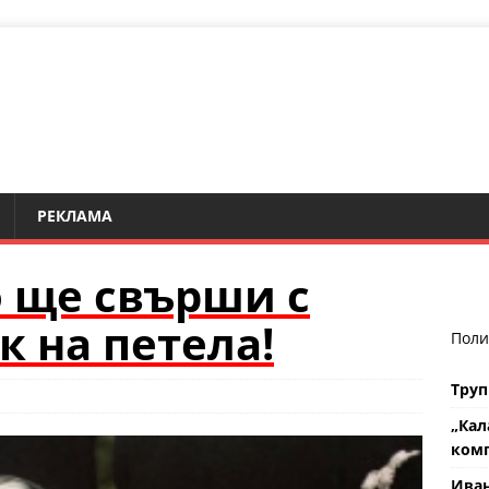
РЕКЛАМА
о ще свърши с
к на петела!
Поли
Труп
„Кал
комп
Ива