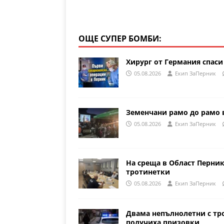
ОЩЕ СУПЕР БОМБИ:
Хирург от Германия спаси
05.08.2026
Eкип ЗаПерник
Земенчани рамо до рамо 
05.08.2026
Eкип ЗаПерник
На среща в Област Перни
тротинетки
05.08.2026
Eкип ЗаПерник
Двама непълнолетни с тр
получиха призовки