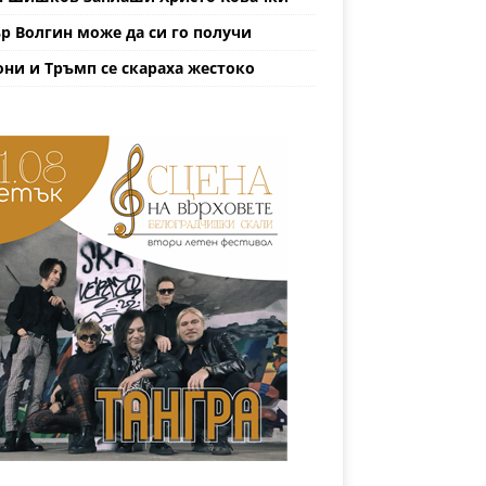
р Волгин може да си го получи
ни и Тръмп се скараха жестоко