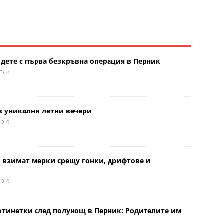
 дете с първа безкръвна операция в Перник
0
в уникални летни вечери
0
к взимат мерки срещу гонки, дрифтове и
0
отинетки след полунощ в Перник: Родителите им