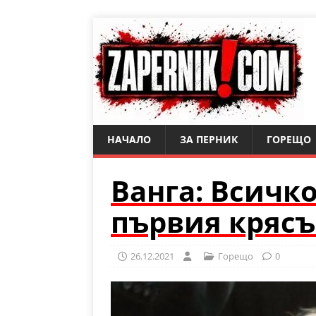
НАЧАЛО
ЗА ПЕРНИК
ГОРЕЩО
Ванга: Всичк
първия крясъ
26.12.2021
Горещо
0