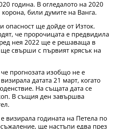
020 година. В огледалото на 2020
 корона, били думите на Ванга.
зи опасност ще дойде от Изток.
дят, че пророчицата е предвидила
оред нея 2022 ще е решаваща в
о ще свърши с първият крясък на
 че прогнозата изобщо не е
 визирала датата 21 март, когато
оденствие. На същата дата се
коп. В същия ден завършва
ел.
я е визирала годината на Петела по
а съжаление, ще настъпи едва през