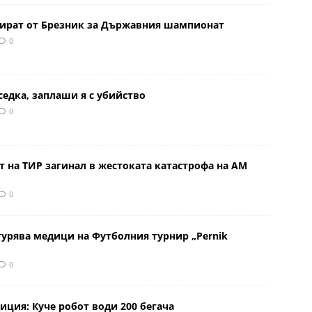
тират от Брезник за Държавния шампионат
0
седка, заплаши я с убийство
0
 на ТИР загинал в жестоката катастрофа на АМ
0
урява медици на Футболния турнир „Pernik
0
иция: Куче робот води 200 бегача