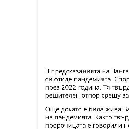
В предсказанията на Ванга
си отиде пандемията. Спо
през 2022 година. Тя твърд
решителен отпор срещу за
Още докато е била жива Ва
на пандемията. Както твъ
пророчицата е говорили не