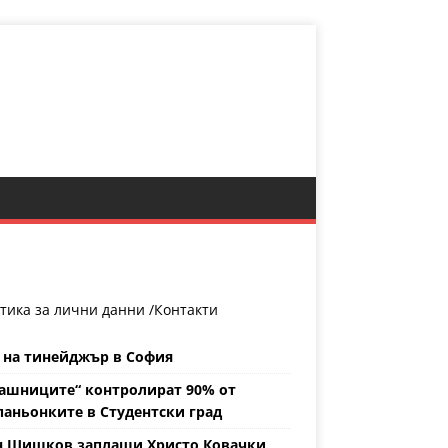
тика за лични данни /
Контакти
 на тинейджър в София
ашниците“ контролират 90% от
аньонките в Студентски град
н Шишков заплаши Христо Ковачки