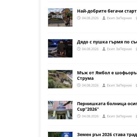
Най-добрите бегачи стар
04.08.2026
Eкип ЗаПерник
Дядо с пушка гърмя по съ
04.08.2026
Eкип ЗаПерник
Мъж от Ямбол е шофьорът
Струма
04.08.2026
Eкип ЗаПерник
Пернишката болница осиг
Cup”2026“
04.08.2026
Eкип ЗаПерник
Земен рън 2026 става трад