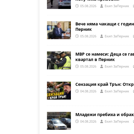
05.08.2026
Eкип ЗаПерник
Вече няма чакащи с годин
Перник
05.08.2026
Eкип ЗаПерник
МВР се намеси: Деца се га
квартал в Перник
05.08.2026
Eкип ЗаПерник
Сензация край Трън: Откр
04.08.2026
Eкип ЗаПерник
Младежи пребиха и обрах
04.08.2026
Eкип ЗаПерник