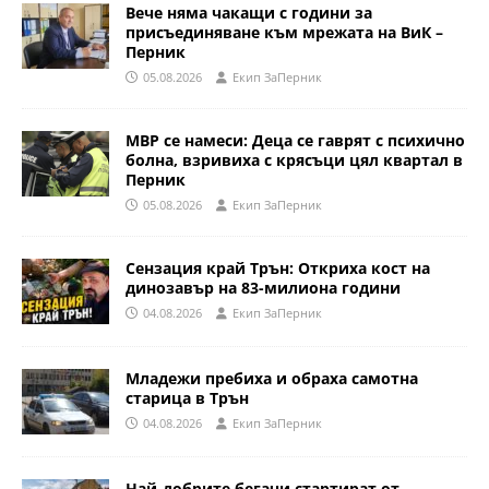
Вече няма чакащи с години за
присъединяване към мрежата на ВиК –
Перник
05.08.2026
Eкип ЗаПерник
МВР се намеси: Деца се гаврят с психично
болна, взривиха с крясъци цял квартал в
Перник
05.08.2026
Eкип ЗаПерник
Сензация край Трън: Откриха кост на
динозавър на 83-милиона години
04.08.2026
Eкип ЗаПерник
Младежи пребиха и обраха самотна
старица в Трън
04.08.2026
Eкип ЗаПерник
Най-добрите бегачи стартират от