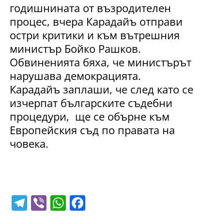
годишнината от възродителен
процес, вчера Карадайъ отправи
остри критики и към вътрешния
министър Бойко Рашков.
Обвиненията бяха, че министърът
нарушава демокрацията.
Карадайъ заплаши, че след като се
изчерпат българските съдебни
процедури, ще се обърне към
Европейския съд по правата на
човека.
T
Vi
W
F