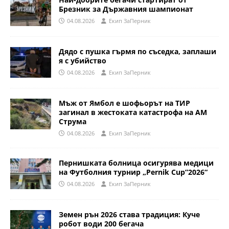
Брезник за Държавния шампионат
04.08.2026
Eкип ЗаПерник
Дядо с пушка гърмя по съседка, заплаши
я с убийство
04.08.2026
Eкип ЗаПерник
Мъж от Ямбол е шофьорът на ТИР
загинал в жестоката катастрофа на АМ
Струма
04.08.2026
Eкип ЗаПерник
Пернишката болница осигурява медици
на Футболния турнир „Pernik Cup”2026“
04.08.2026
Eкип ЗаПерник
Земен рън 2026 става традиция: Куче
робот води 200 бегача