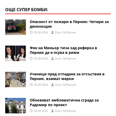
ОЩЕ СУПЕР БОМБИ:
Опасност от пожари в Перник: Четири за
денонощие
06.08.2026
Eкип ЗаПерник
Фен на Миньор тича зад реферка в
Перник да я псува в рими
06.08.2026
Eкип ЗаПерник
Ученици пред отпадане за отсъствия в
Перник, взимат мерки
06.08.2026
Eкип ЗаПерник
Обновяват емблематична сграда за
Радомир по проект
06.08.2026
Eкип ЗаПерник