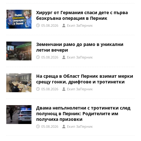
Хирург от Германия спаси дете с първа
безкръвна операция в Перник
05.08.2026
Eкип ЗаПерник
Земенчани рамо до рамо в уникални
летни вечери
05.08.2026
Eкип ЗаПерник
На среща в Област Перник взимат мерки
срещу гонки, дрифтове и тротинетки
05.08.2026
Eкип ЗаПерник
Двама непълнолетни с тротинетки след
полунощ в Перник: Родителите им
получиха призовки
05.08.2026
Eкип ЗаПерник