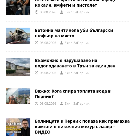
кокаин, амфети и пистолет
03.08.2026
Eкип ЗаПерник
Бетонна мантинела уби български
шофьор на място
03.08.2026
Eкип ЗаПерник
Възможно е нарушаване на
водоподаването в Трън за един ден
03.08.2026
Eкип ЗаПерник
Важно: Кога спира топлата вода в
Перник?
03.08.2026
Eкип ЗаПерник
Болницата в Перник показа как премахва
камъни в пикочния мехур с лазер –
ВИДЕО