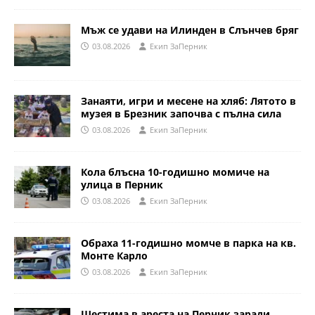
Мъж се удави на Илинден в Слънчев бряг
03.08.2026
Eкип ЗаПерник
Занаяти, игри и месене на хляб: Лятото в
музея в Брезник започва с пълна сила
03.08.2026
Eкип ЗаПерник
Кола блъсна 10-годишно момиче на
улица в Перник
03.08.2026
Eкип ЗаПерник
Обраха 11-годишно момче в парка на кв.
Монте Карло
03.08.2026
Eкип ЗаПерник
Шестима в ареста на Перник заради