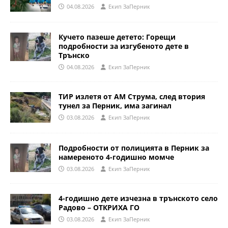
04.08.2026
Eкип ЗаПерник
Кучето пазеше детето: Горещи
подробности за изгубеното дете в
Трънско
04.08.2026
Eкип ЗаПерник
ТИР излетя от АМ Струма, след втория
тунел за Перник, има загинал
03.08.2026
Eкип ЗаПерник
Подробности от полицията в Перник за
намереното 4-годишно момче
03.08.2026
Eкип ЗаПерник
4-годишно дете изчезна в трънското село
Радово – ОТКРИХА ГО
03.08.2026
Eкип ЗаПерник