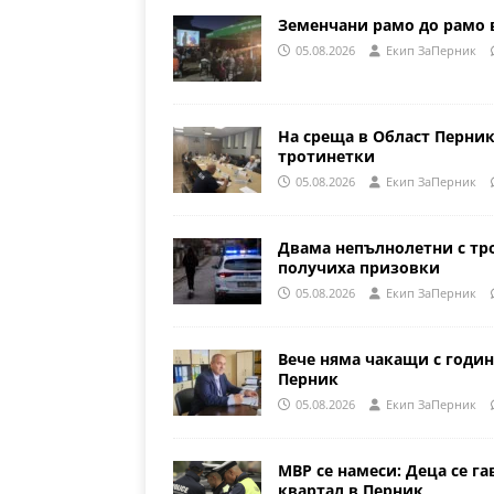
Земенчани рамо до рамо 
05.08.2026
Eкип ЗаПерник
На среща в Област Перни
тротинетки
05.08.2026
Eкип ЗаПерник
Двама непълнолетни с тр
получиха призовки
05.08.2026
Eкип ЗаПерник
Вече няма чакащи с годин
Перник
05.08.2026
Eкип ЗаПерник
МВР се намеси: Деца се га
квартал в Перник