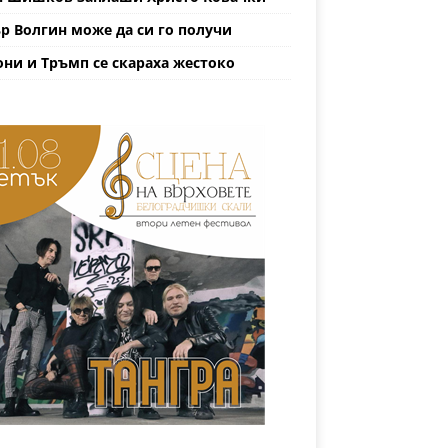
р Волгин може да си го получи
ни и Тръмп се скараха жестоко