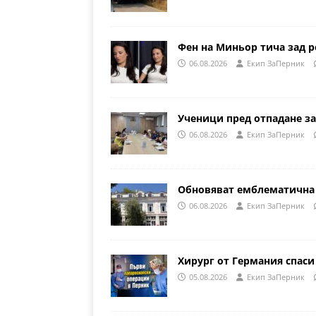
Фен на Миньор тича зад р
06.08.2026
Eкип ЗаПерник
Ученици пред отпадане за
06.08.2026
Eкип ЗаПерник
Обновяват емблематична 
06.08.2026
Eкип ЗаПерник
Хирург от Германия спаси
05.08.2026
Eкип ЗаПерник