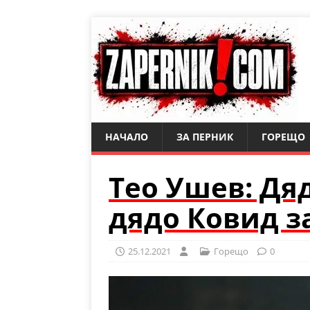
НАЧАЛО
ЗА ПЕРНИК
ГОРЕЩО
Тео Ушев: Дя
дядо Ковид з
25.12.2021
Горещо
0