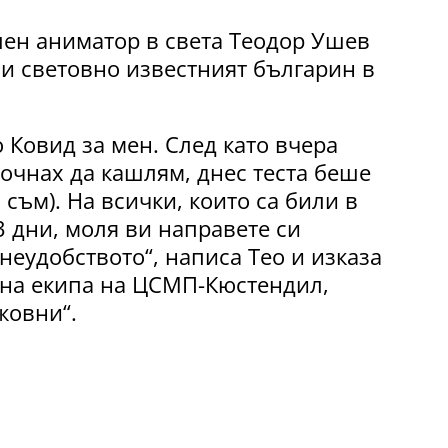
лен аниматор в света Теодор Ушев
ви световно известният българин в
о Ковид за мен. След като вчера
очнах да кашлям, днес теста беше
съм). На всички, които са били в
3 дни, моля ви направете си
 неудобството“, написа Тео и изказа
 на екипа на ЦСМП-Кюстендил,
жовни“.