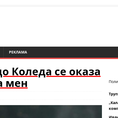
РЕКЛАМА
до Коледа се оказа
а мен
Поли
Труп
„Кал
комп
Ива