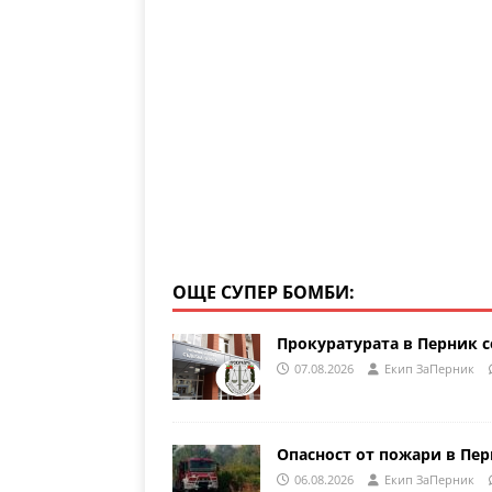
gr
s
e
a
A
b
m
p
o
p
o
k
ОЩЕ СУПЕР БОМБИ:
Прокуратурата в Перник с
07.08.2026
Eкип ЗаПерник
Опасност от пожари в Пе
06.08.2026
Eкип ЗаПерник