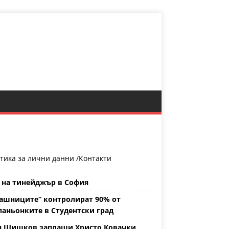
тика за лични данни /
Контакти
 на тинейджър в София
ашниците“ контролират 90% от
аньонките в Студентски град
н Шишков заплаши Христо Ковачки