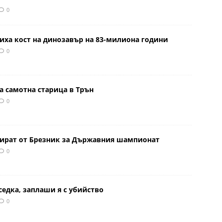
0
иха кост на динозавър на 83-милиона години
0
а самотна старица в Трън
0
тират от Брезник за Държавния шампионат
0
седка, заплаши я с убийство
0