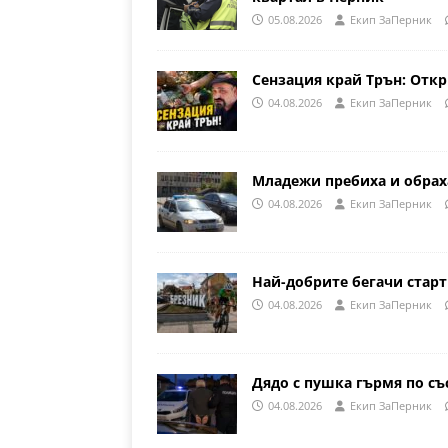
05.08.2026
Eкип ЗаПерник
Сензация край Трън: Откр
04.08.2026
Eкип ЗаПерник
Младежи пребиха и обрах
04.08.2026
Eкип ЗаПерник
Най-добрите бегачи стар
04.08.2026
Eкип ЗаПерник
Дядо с пушка гърмя по съ
04.08.2026
Eкип ЗаПерник