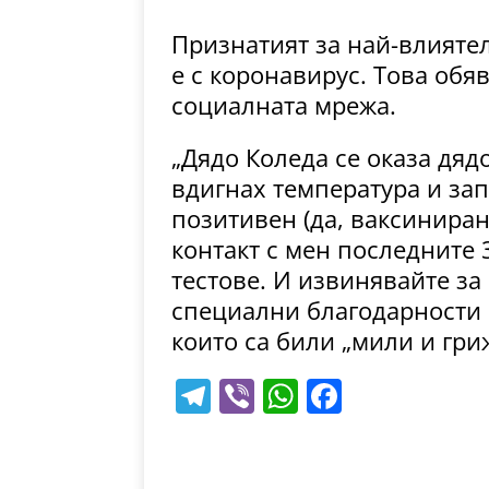
Признатият за най-влияте
е с коронавирус. Това обя
социалната мрежа.
„Дядо Коледа се оказа дяд
вдигнах температура и зап
позитивен (да, ваксиниран 
контакт с мен последните 
тестове. И извинявайте за
специални благодарности
които са били „мили и гри
T
Vi
W
F
el
b
h
a
e
er
at
c