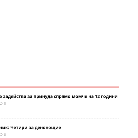
е задейства за принуда спрямо момче на 12 години
0
рник: Четири за денонощие
0