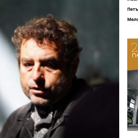
Петъ
Мело