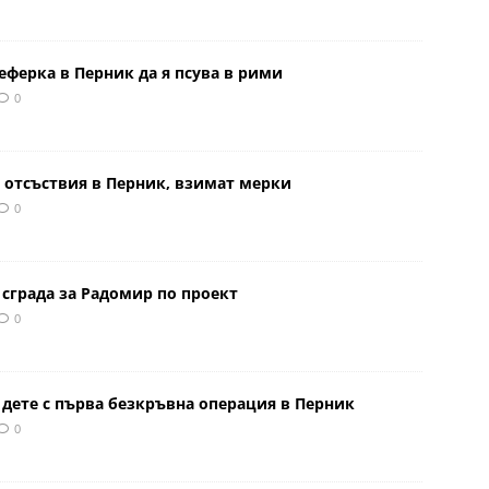
еферка в Перник да я псува в рими
0
 отсъствия в Перник, взимат мерки
0
сграда за Радомир по проект
0
 дете с първа безкръвна операция в Перник
0