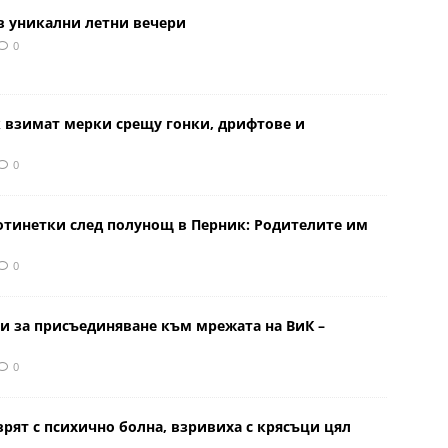
в уникални летни вечери
0
к взимат мерки срещу гонки, дрифтове и
0
отинетки след полунощ в Перник: Родителите им
0
и за присъединяване към мрежата на ВиК –
0
врят с психично болна, взривиха с крясъци цял