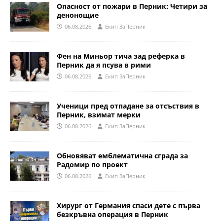
Опасност от пожари в Перник: Четири за
денонощие
06.08.2026
Eкип ЗаПерник
Фен на Миньор тича зад реферка в
Перник да я псува в рими
06.08.2026
Eкип ЗаПерник
Ученици пред отпадане за отсъствия в
Перник, взимат мерки
06.08.2026
Eкип ЗаПерник
Обновяват емблематична сграда за
Радомир по проект
06.08.2026
Eкип ЗаПерник
Хирург от Германия спаси дете с първа
безкръвна операция в Перник