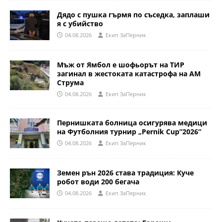
Дядо с пушка гърмя по съседка, заплаши
я с убийство
04.08.2026
Eкип ЗаПерник
Мъж от Ямбол е шофьорът на ТИР
загинал в жестоката катастрофа на АМ
Струма
04.08.2026
Eкип ЗаПерник
Пернишката болница осигурява медици
на Футболния турнир „Pernik Cup”2026“
04.08.2026
Eкип ЗаПерник
Земен рън 2026 става традиция: Куче
робот води 200 бегача
04.08.2026
Eкип ЗаПерник