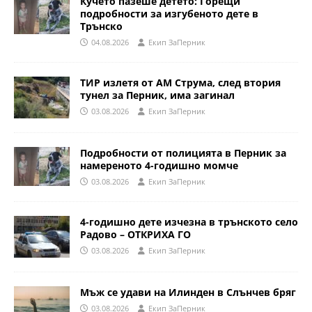
Кучето пазеше детето: Горещи
подробности за изгубеното дете в
Трънско
04.08.2026
Eкип ЗаПерник
ТИР излетя от АМ Струма, след втория
тунел за Перник, има загинал
03.08.2026
Eкип ЗаПерник
Подробности от полицията в Перник за
намереното 4-годишно момче
03.08.2026
Eкип ЗаПерник
4-годишно дете изчезна в трънското село
Радово – ОТКРИХА ГО
03.08.2026
Eкип ЗаПерник
Мъж се удави на Илинден в Слънчев бряг
03.08.2026
Eкип ЗаПерник