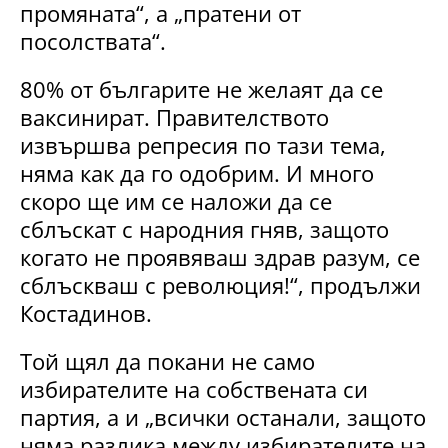
промяната“, а „пратени от
посолствата“.
80% от българите не желаят да се
ваксинират. Правителството
извършва репресия по тази тема,
няма как да го одобрим. И много
скоро ще им се наложи да се
сблъскат с народния гняв, защото
когато не проявяваш здрав разум, се
сблъскваш с революция!“, продължи
Костадинов.
Той щял да покани не само
избирателите на собствената си
партия, а и „всички останали, защото
няма разлика между избирателите на