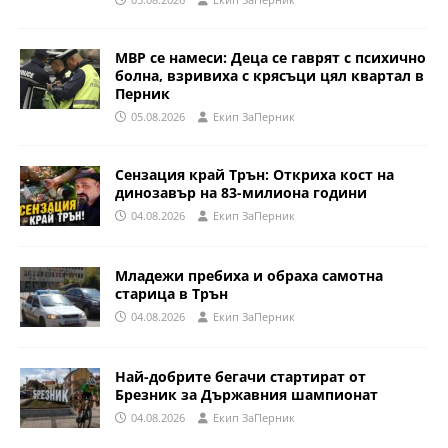
МВР се намеси: Деца се гаврят с психично
болна, взривиха с крясъци цял квартал в
Перник
05.08.2026
Eкип ЗаПерник
Сензация край Трън: Откриха кост на
динозавър на 83-милиона години
04.08.2026
Eкип ЗаПерник
Младежи пребиха и обраха самотна
старица в Трън
04.08.2026
Eкип ЗаПерник
Най-добрите бегачи стартират от
Брезник за Държавния шампионат
04.08.2026
Eкип ЗаПерник