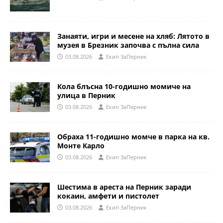
Занаяти, игри и месене на хляб: Лятото в
музея в Брезник започва с пълна сила
03.08.2026
Eкип ЗаПерник
Кола блъсна 10-годишно момиче на
улица в Перник
03.08.2026
Eкип ЗаПерник
Обраха 11-годишно момче в парка на кв.
Монте Карло
03.08.2026
Eкип ЗаПерник
Шестима в ареста на Перник заради
кокаин, амфети и пистолет
03.08.2026
Eкип ЗаПерник