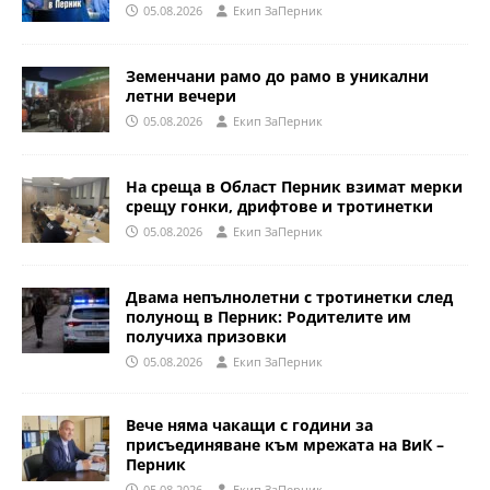
05.08.2026
Eкип ЗаПерник
Земенчани рамо до рамо в уникални
летни вечери
05.08.2026
Eкип ЗаПерник
На среща в Област Перник взимат мерки
срещу гонки, дрифтове и тротинетки
05.08.2026
Eкип ЗаПерник
Двама непълнолетни с тротинетки след
полунощ в Перник: Родителите им
получиха призовки
05.08.2026
Eкип ЗаПерник
Вече няма чакащи с години за
присъединяване към мрежата на ВиК –
Перник
05.08.2026
Eкип ЗаПерник