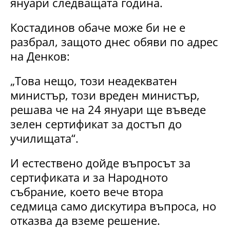
януари следващата година.
Костадинов обаче може би не е
разбрал, защото днес обяви по адрес
на Денков:
„Това нещо, този неадекватен
министър, този вреден министър,
решава че на 24 януари ще въведе
зелен сертификат за достъп до
училищата“.
И естествено дойде въпросът за
сертификата и за Народното
събрание, което вече втора
седмица само дискутира въпроса, но
отказва да вземе решение.