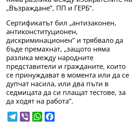
„Възраждане“, ПП и ГЕРБ“.
Сертификатът бил „антизаконен,
антиконституционен,
дискриминационен“ и трябвало да
бъде премахнат, „защото няма
разлика между народните
представители и гражданите, които
се принуждават в момента или да се
дупчат насила, или два пъти в
седмицата да си плащат тестове, за
да ходят на работа“.
T
Vi
W
F
el
b
h
a
e
er
at
c