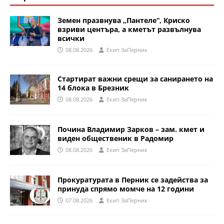
Земен празвнува „Пантеле“, Криско
взриви центъра, а кметът развълнува
всички
08.08.2026
Eкип ЗаПерник
Стартират важни срещи за санирането на
14 блока в Брезник
08.08.2026
Eкип ЗаПерник
Почина Владимир Зарков – зам. кмет и
виден общественик в Радомир
08.08.2026
Eкип ЗаПерник
Прокуратурата в Перник се задейства за
принуда спрямо момче на 12 години
07.08.2026
Eкип ЗаПерник