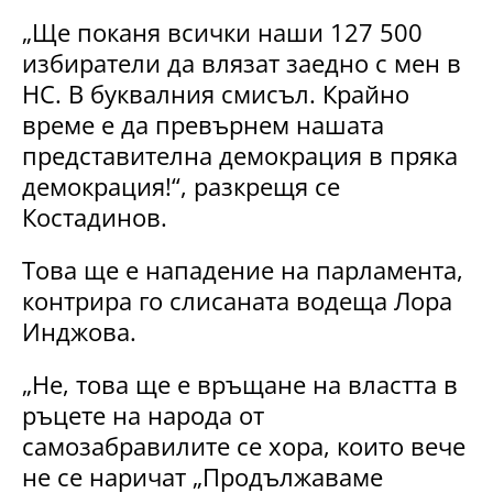
„Ще поканя всички наши 127 500
избиратели да влязат заедно с мен в
НС. В буквалния смисъл. Крайно
време е да превърнем нашата
представителна демокрация в пряка
демокрация!“, разкрещя се
Костадинов.
Това ще е нападение на парламента,
контрира го слисаната водеща Лора
Инджова.
„Не, това ще е връщане на властта в
ръцете на народа от
самозабравилите се хора, които вече
не се наричат „Продължаваме