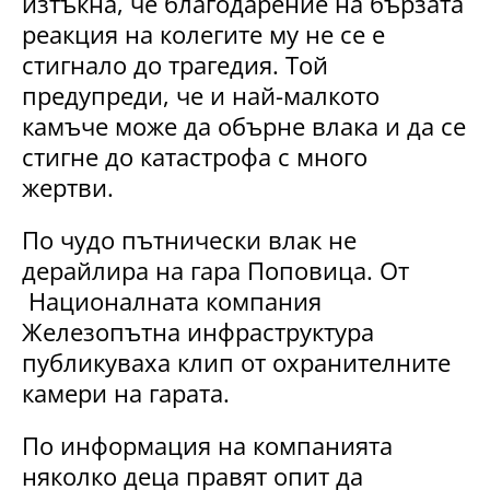
изтъкна, че благодарение на бързата
реакция на колегите му не се е
стигнало до трагедия. Той
предупреди, че и най-малкото
камъче може да обърне влака и да се
стигне до катастрофа с много
жертви.
По чудо пътнически влак не
дерайлира на гара Поповица. От
Националната компания
Железопътна инфраструктура
публикуваха клип от охранителните
камери на гарата.
По информация на компанията
няколко деца правят опит да