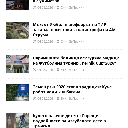
я с убийство
04.08.2026
Eкип ЗаПерник
Мъж от Ямбол е шофьорът на ТИР
загинал в жестоката катастрофа на АМ
Струма
04.08.2026
Eкип ЗаПерник
Пернишката болница осигурява медици
на Футболния турнир „Pernik Cup”2026“
04.08.2026
Eкип ЗаПерник
Земен рън 2026 става традиция: Куче
робот води 200 бегача
04.08.2026
Eкип ЗаПерник
Кучето пазеше детето: Горещи
подробности за изгубеното дете в
Трънско