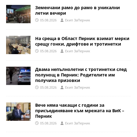
Земенчани рамо до рамо в уникални
летни вечери
05.08.2026
Eкип ЗаПерник
На среща в Област Перник взимат мерки
срещу гонки, дрифтове и тротинетки
05.08.2026
Eкип ЗаПерник
Двама непълнолетни с тротинетки след
полунощ в Перник: Родителите им
получиха призовки
05.08.2026
Eкип ЗаПерник
Вече няма чакащи с години за
присъединяване към мрежата на ВиК –
Перник
05.08.2026
Eкип ЗаПерник