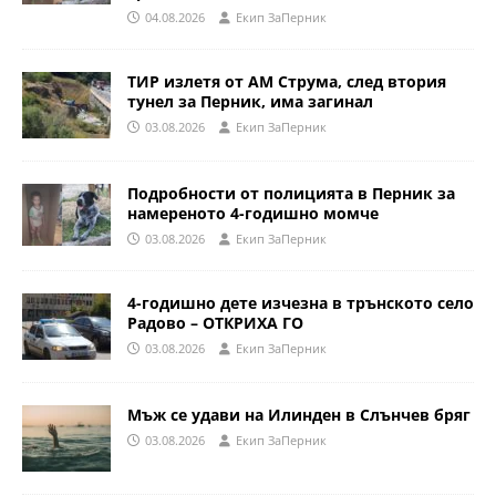
04.08.2026
Eкип ЗаПерник
ТИР излетя от АМ Струма, след втория
тунел за Перник, има загинал
03.08.2026
Eкип ЗаПерник
Подробности от полицията в Перник за
намереното 4-годишно момче
03.08.2026
Eкип ЗаПерник
4-годишно дете изчезна в трънското село
Радово – ОТКРИХА ГО
03.08.2026
Eкип ЗаПерник
Мъж се удави на Илинден в Слънчев бряг
03.08.2026
Eкип ЗаПерник