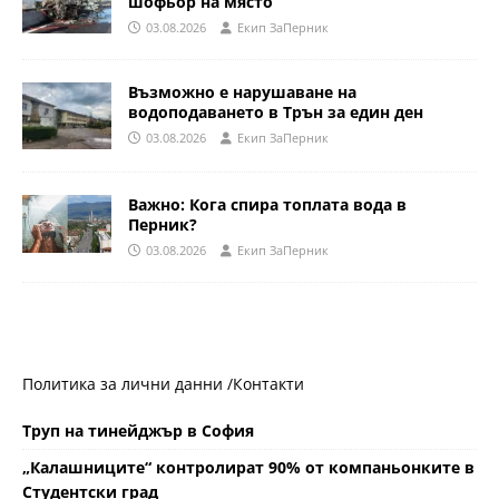
шофьор на място
03.08.2026
Eкип ЗаПерник
Възможно е нарушаване на
водоподаването в Трън за един ден
03.08.2026
Eкип ЗаПерник
Важно: Кога спира топлата вода в
Перник?
03.08.2026
Eкип ЗаПерник
Политика за лични данни /
Контакти
Труп на тинейджър в София
„Калашниците“ контролират 90% от компаньонките в
Студентски град