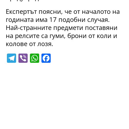
Експертът поясни, че от началото на
годината има 17 подобни случая.
Най-странните предмети поставяни
на релсите са гуми, брони от коли и
колове от лозя.
T
Vi
W
F
el
b
h
a
e
er
at
c
gr
s
e
a
A
b
m
p
o
p
o
k