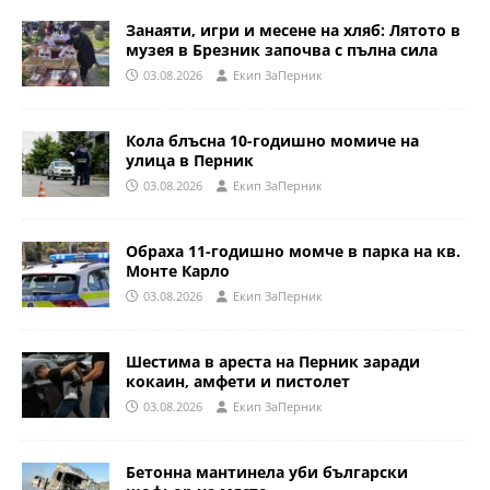
Занаяти, игри и месене на хляб: Лятото в
музея в Брезник започва с пълна сила
03.08.2026
Eкип ЗаПерник
Кола блъсна 10-годишно момиче на
улица в Перник
03.08.2026
Eкип ЗаПерник
Обраха 11-годишно момче в парка на кв.
Монте Карло
03.08.2026
Eкип ЗаПерник
Шестима в ареста на Перник заради
кокаин, амфети и пистолет
03.08.2026
Eкип ЗаПерник
Бетонна мантинела уби български