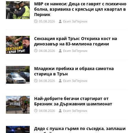
МВР се намеси: Деца се гаврят с психично
болна, взривиха с крясъци цял квартал в
Перник
05.08.2026
Eкип ЗаПерник
Сензация край Трън: Откриха кост на
динозавър на 83-милиона години
04.08.2026
Eкип ЗаПерник
Младежи пребиха и обраха самотна
старица в Трън
04.08.2026
Eкип ЗаПерник
Най-добрите бегачи стартират от
Брезник за Държавния шампионат
04.08.2026
Eкип ЗаПерник
Дядо с пушка гърмя по съседка, заплаши