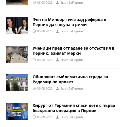
06.08.2026
Eкип ЗаПерник
Фен на Миньор тича зад реферка в
Перник да я псува в рими
06.08.2026
Eкип ЗаПерник
Ученици пред отпадане за отсъствия в
Перник, взимат мерки
06.08.2026
Eкип ЗаПерник
Обновяват емблематична сграда за
Радомир по проект
06.08.2026
Eкип ЗаПерник
Хирург от Германия спаси дете с първа
безкръвна операция в Перник
05.08.2026
Eкип ЗаПерник