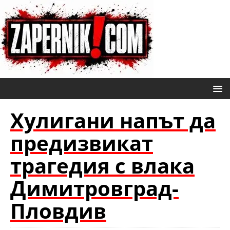
Хулигани напът да
предизвикат
трагедия с влака
Димитровград-
Пловдив