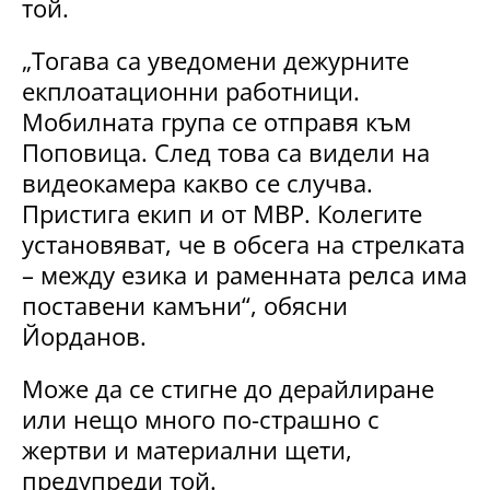
той.
„Тогава са уведомени дежурните
екплоатационни работници.
Мобилната група се отправя към
Поповица. След това са видели на
видеокамера какво се случва.
Пристига екип и от МВР. Колегите
установяват, че в обсега на стрелката
– между езика и раменната релса има
поставени камъни“, обясни
Йорданов.
Може да се стигне до дерайлиране
или нещо много по-страшно с
жертви и материални щети,
предупреди той.