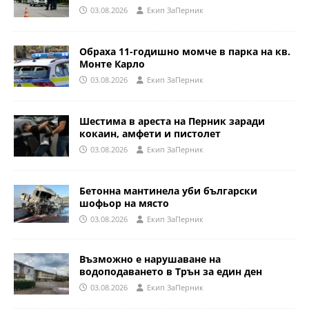
03.08.2026
Eкип ЗаПерник
Обраха 11-годишно момче в парка на кв.
Монте Карло
03.08.2026
Eкип ЗаПерник
Шестима в ареста на Перник заради
кокаин, амфети и пистолет
03.08.2026
Eкип ЗаПерник
Бетонна мантинела уби български
шофьор на място
03.08.2026
Eкип ЗаПерник
Възможно е нарушаване на
водоподаването в Трън за един ден
03.08.2026
Eкип ЗаПерник