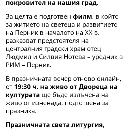
покровител на нашия град.
За целта е подготвен
филм
, в който
за житието на светеца и развитието
на Перник в началото на XX в.
разказват предстоятеля на
централния градски храм отец
Людмил и Силвия Нотева – уредник в
РИМ – Перник.
В празничната вечер отново онлайн,
от
19:30 ч. на живо от Двореца на
културата
ще бъде излъчена на
живо от изненада, подготвена за
празника.
Празничната света литургия,