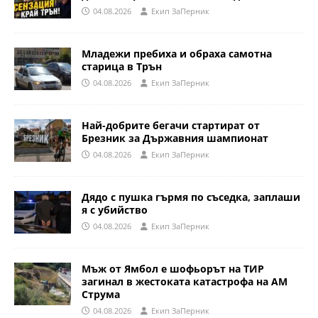
04.08.2026
Eкип ЗаПерник
Младежи пребиха и обраха самотна
старица в Трън
04.08.2026
Eкип ЗаПерник
Най-добрите бегачи стартират от
Брезник за Държавния шампионат
04.08.2026
Eкип ЗаПерник
Дядо с пушка гърмя по съседка, заплаши
я с убийство
04.08.2026
Eкип ЗаПерник
Мъж от Ямбол е шофьорът на ТИР
загинал в жестоката катастрофа на АМ
Струма
04.08.2026
Eкип ЗаПерник