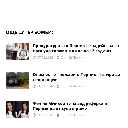
ОЩЕ СУПЕР БОМБИ:
Прокуратурата в Перник се задейства за
принуда спрямо момче на 12 години
07.08.2026
Eкип ЗаПерник
Опасност от пожари в Перник: Четири за
денонощие
06.08.2026
Eкип ЗаПерник
Фен на Миньор тича зад реферка в
Перник да я псува в рими
06.08.2026
Eкип ЗаПерник