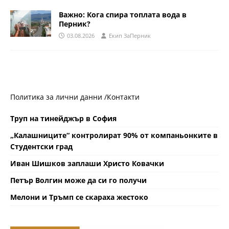
Важно: Кога спира топлата вода в
Перник?
03.08.2026
Eкип ЗаПерник
Политика за лични данни /
Контакти
Труп на тинейджър в София
„Калашниците“ контролират 90% от компаньонките в
Студентски град
Иван Шишков заплаши Христо Ковачки
Петър Волгин може да си го получи
Мелони и Тръмп се скараха жестоко