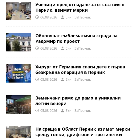
Ученици пред отпадане за отсъствия в
Перник, взимат мерки
06.08.2026
Eкип ЗаПерник
Обновяват емблематична сграда за
Радомир по проект
06.08.2026
Eкип ЗаПерник
Хирург от Германия спаси дете с първа
безкръвна операция в Перник
05.08.2026
Eкип ЗаПерник
Земенчани рамо до рамо в уникални
летни вечери
05.08.2026
Eкип ЗаПерник
На среща в Област Перник взимат мерки
срещу гонки, дрифтове и тротинетки