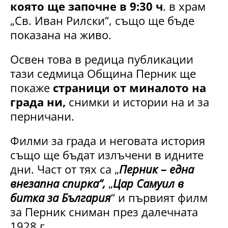
която ще започне в 9:30 ч
. в храм
„Св. Иван Рилски“, също ще бъде
показана на живо.
Освен това в редица публикации
тази седмица Община Перник ще
покаже
страници от миналото на
града ни,
снимки и истории на и за
перничани.
Филми за града и неговата история
също ще бъдат излъчени в идните
дни. Част от тях са „
Перник – една
внезапна спирка“,
„
Цар Самуил в
битка за България
“ и първият филм
за Перник сниман през далечната
1928 г.