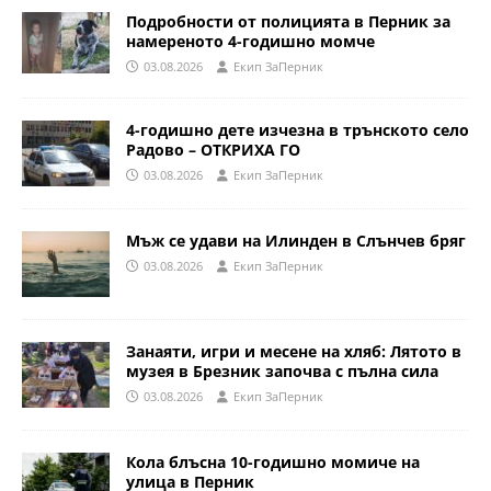
Подробности от полицията в Перник за
намереното 4-годишно момче
03.08.2026
Eкип ЗаПерник
4-годишно дете изчезна в трънското село
Радово – ОТКРИХА ГО
03.08.2026
Eкип ЗаПерник
Мъж се удави на Илинден в Слънчев бряг
03.08.2026
Eкип ЗаПерник
Занаяти, игри и месене на хляб: Лятото в
музея в Брезник започва с пълна сила
03.08.2026
Eкип ЗаПерник
Кола блъсна 10-годишно момиче на
улица в Перник