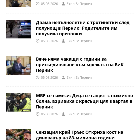
05.08.2026
Eкип ЗаПерник
Двама непълнолетни с тротинетки след
полунощ в Перник: Родителите им
получиха призовки
05.08.2026
Eкип ЗаПерник
Вече няма чакащи с години за
присъединяване към мрежата на ВиК –
Перник
05.08.2026
Eкип ЗаПерник
МВР се намеси: Деца се гаврят с психично
болна, взривиха с крясъци цял квартал в
Перник
05.08.2026
Eкип ЗаПерник
Сензация край Трън: Откриха кост на
динозавър на 83-милиона години