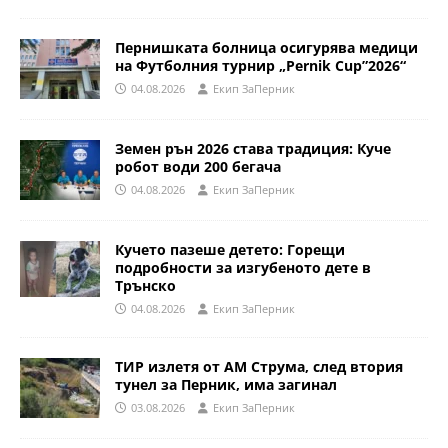
Пернишката болница осигурява медици
на Футболния турнир „Pernik Cup”2026“
04.08.2026
Eкип ЗаПерник
Земен рън 2026 става традиция: Куче
робот води 200 бегача
04.08.2026
Eкип ЗаПерник
Кучето пазеше детето: Горещи
подробности за изгубеното дете в
Трънско
04.08.2026
Eкип ЗаПерник
ТИР излетя от АМ Струма, след втория
тунел за Перник, има загинал
03.08.2026
Eкип ЗаПерник