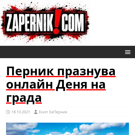
Перник празнува
онлайн Деня на
града
18.10.2021
Eкип ЗаПерник