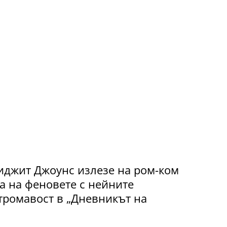
иджит Джоунс излезе на ром-ком
а на феновете с нейните
тромавост в „Дневникът на