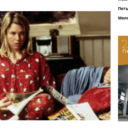
Петъ
Мело