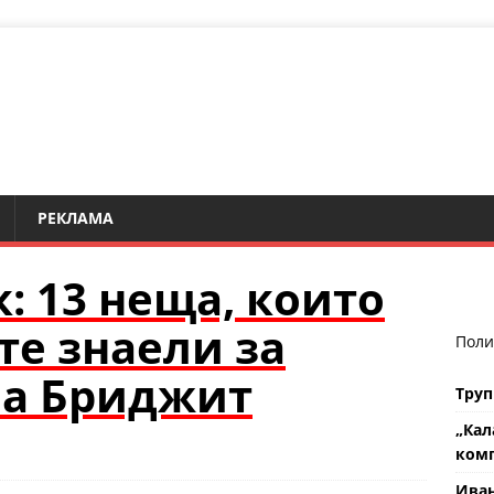
РЕКЛАМА
: 13 неща, които
те знаели за
Поли
на Бриджит
Труп
„Кал
комп
Ива