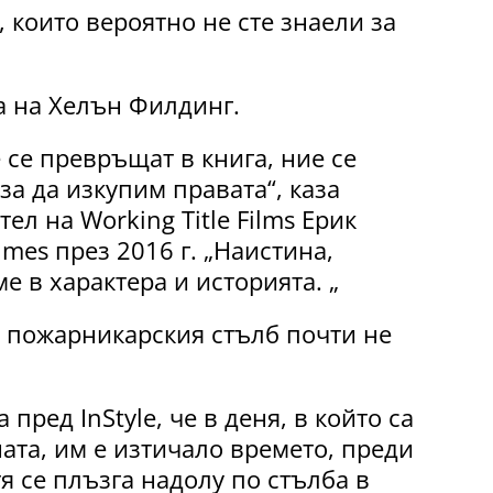
, които вероятно не сте знаели за
а на Хелън Филдинг.
 се превръщат в книга, ние се
а да изкупим правата“, каза
л на Working Title Films Ерик
imes през 2016 г. „Наистина,
е в характера и историята. „
 пожарникарския стълб почти не
 пред InStyle, че в деня, в който са
ата, им е изтичало времето, преди
тя се плъзга надолу по стълба в