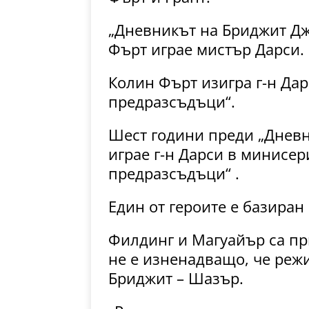
„Дневникът на Бриджит Джо
Фърт играе мистър Дарси.
Колин Фърт изигра г-н Дар
предразсъдъци“.
Шест години преди „Дневн
играе г-н Дарси в минисери
предразсъдъци“ .
Един от героите е базиран
Филдинг и Магуайър са при
не е изненадващо, че реж
Бриджит – Шазър.