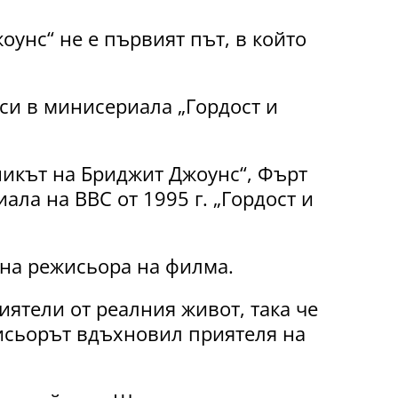
унс“ не е първият път, в който
си в минисериала „Гордост и
икът на Бриджит Джоунс“, Фърт
ала на BBC от 1995 г. „Гордост и
 на режисьора на филма.
ятели от реалния живот, така че
исьорът вдъхновил приятеля на