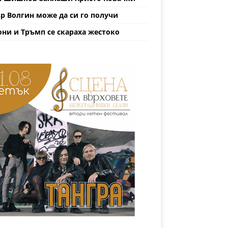
р Волгин може да си го получи
ни и Тръмп се скараха жестоко