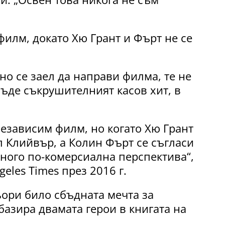
илм, докато Хю Грант и Фърт не се
о се заел да направи филма, те не
ъде съкрушителният касов хит, в
езависим филм, но когато Хю Грант
л Клийвър, а Колин Фърт се съгласи
 много по-комерсиална перспектива“,
eles Times през 2016 г.
ьори било сбъдната мечта за
азира двамата герои в книгата на