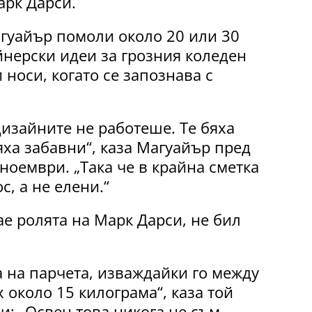
арк Дарси.
гуайър помоли около 20 или 30
йнерски идеи за грозния коледен
 носи, когато се запознава с
дизайните не работеше. Те бяха
яха забавни“, каза Магуайър пред
 ноември. „Така че в крайна сметка
с, а не елени.“
ае ролята на Марк Дарси, не бил
 на парчета, изваждайки го между
 около 15 килограма“, каза той
и: „Освен това никога не съм