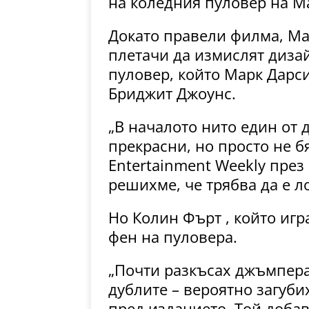
на коледния пуловер на М
Докато правели филма, Ма
плетачи да измислят диза
пуловер, който Марк Дарси
Бриджит Джоунс.
„В началото нито един от 
прекрасни, но просто не б
Entertainment Weekly през
решихме, че трябва да е ло
Но Колин Фърт , който игр
фен на пуловера.
„Почти разкъсах джъмпера
дублите – вероятно загубих
пред изданието. Той добав