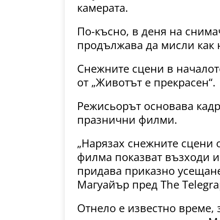
камерата.
По-късно, в деня на снима
продължава да мисли как 
Снежните сцени в началот
от „Животът е прекрасен“.
Режисьорът основава кадр
празнични филми.
„Нарязах снежните сцени о
филма показват възходи и 
придава приказно усещане
Магуайър пред The ​​Telegra
Отнело е известно време,