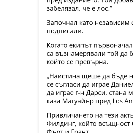
забелязал, че е лос.“
Започнал като независим ф
подписали.
Когато екипът първоначалн
са възнамерявали той да б
който се превърна.
„Наистина щеше да бъде н
се съгласи да играе Дание
да играе г-н Дарси, стана
каза Магуайър пред Los Ang
Привличането на тези акт
Филдинг, който всъщност б
Фърт и Грант.