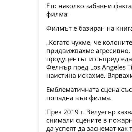
Ето няколко забавни факта
филма:
Филмът е базиран на книг
„Когато чухме, че колоните
придвижвахме агресивно, з
продуцентът и съпредседате
Фелнър пред Los Angeles T
наистина искахме. Вярвахм
Емблематичната сцена със
попадна във филма.
През 2019 г. Зелуегър казва
снимали сцените в пожарн
да успеят да заснемат как 