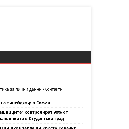
тика за лични данни /
Контакти
 на тинейджър в София
ашниците“ контролират 90% от
аньонките в Студентски град
н Шишков заплаши Христо Ковачки