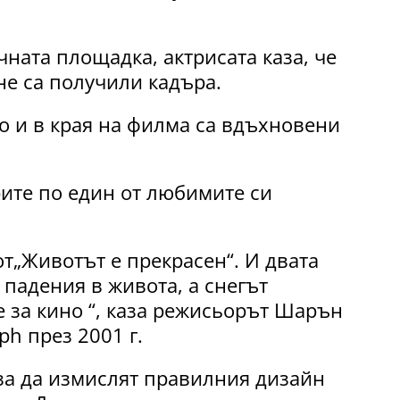
чната площадка, актрисата каза, че
не са получили кадъра.
о и в края на филма са вдъхновени
ите по един от любимите си
т„Животът е прекрасен“. И двата
падения в живота, а снегът
 за кино “, каза режисьорът Шарън
ph през 2001 г.
 за да измислят правилния дизайн