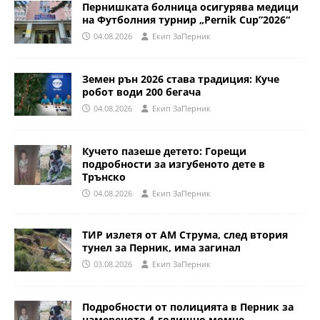
Пернишката болница осигурява медици
на Футболния турнир „Pernik Cup”2026“
04.08.2026
Eкип ЗаПерник
Земен рън 2026 става традиция: Куче
робот води 200 бегача
04.08.2026
Eкип ЗаПерник
Кучето пазеше детето: Горещи
подробности за изгубеното дете в
Трънско
04.08.2026
Eкип ЗаПерник
ТИР излетя от АМ Струма, след втория
тунел за Перник, има загинал
03.08.2026
Eкип ЗаПерник
Подробности от полицията в Перник за
намереното 4-годишно момче