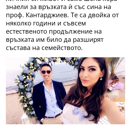
знаели за връзката ѝ със сина на
проф. Кантарджиев. Те са двойка от
няколко години и съвсем
естественото продължение на
връзката им било да разширят
състава на семейството.