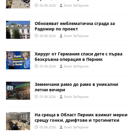
06.08.2026
Eкип ЗаПерник
Обновяват емблематична сграда за
Радомир по проект
06.08.2026
Eкип ЗаПерник
Хирург от Германия спаси дете с първа
безкръвна операция в Перник
05.08.2026
Eкип ЗаПерник
Земенчани рамо до рамо в уникални
летни вечери
05.08.2026
Eкип ЗаПерник
На среща в Област Перник взимат мерки
срещу гонки, дрифтове и тротинетки
05.08.2026
Eкип ЗаПерник