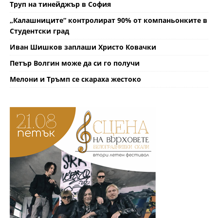
Труп на тинейджър в София
„Калашниците“ контролират 90% от компаньонките в
Студентски град
Иван Шишков заплаши Христо Ковачки
Петър Волгин може да си го получи
Мелони и Тръмп се скараха жестоко