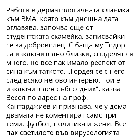
Работи в дерматологичната клиника
към ВМА, която към днешна дата
оглавява, започва още от
студентската скамейка, записвайки
се за доброволец. С баща му Тодор
са изключително близки, споделят си
много, но все пак имало респект от
сина към таткото. „Гордея се с него
след всяко негово интервю. Той е
изключителен събеседник“, казва
Весел по адрес на проф.
Кантарджиев и признава, че у дома
двамата не коментират само три
теми: футбол, политика и жени. Все
пак светилото във вирусологията