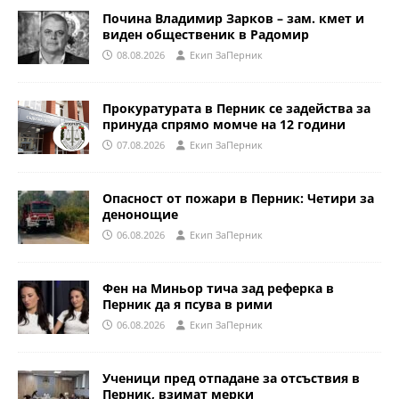
Почина Владимир Зарков – зам. кмет и
виден общественик в Радомир
08.08.2026
Eкип ЗаПерник
Прокуратурата в Перник се задейства за
принуда спрямо момче на 12 години
07.08.2026
Eкип ЗаПерник
Опасност от пожари в Перник: Четири за
денонощие
06.08.2026
Eкип ЗаПерник
Фен на Миньор тича зад реферка в
Перник да я псува в рими
06.08.2026
Eкип ЗаПерник
Ученици пред отпадане за отсъствия в
Перник, взимат мерки