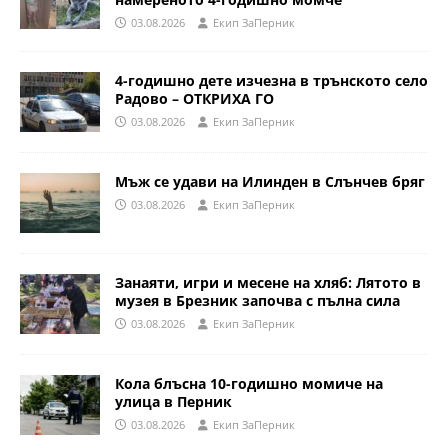
03.08.2026
Eкип ЗаПерник
4-годишно дете изчезна в трънското село
Радово – ОТКРИХА ГО
03.08.2026
Eкип ЗаПерник
Мъж се удави на Илинден в Слънчев бряг
03.08.2026
Eкип ЗаПерник
Занаяти, игри и месене на хляб: Лятото в
музея в Брезник започва с пълна сила
03.08.2026
Eкип ЗаПерник
Кола блъсна 10-годишно момиче на
улица в Перник
03.08.2026
Eкип ЗаПерник