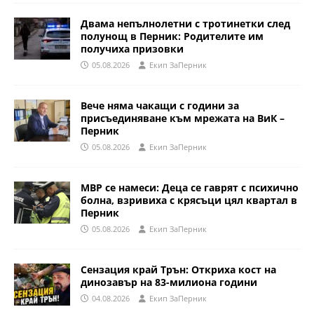
Двама непълнолетни с тротинетки след
полунощ в Перник: Родителите им
получиха призовки
05.08.2026
Eкип ЗаПерник
Вече няма чакащи с години за
присъединяване към мрежата на ВиК –
Перник
05.08.2026
Eкип ЗаПерник
МВР се намеси: Деца се гаврят с психично
болна, взривиха с крясъци цял квартал в
Перник
05.08.2026
Eкип ЗаПерник
Сензация край Трън: Откриха кост на
динозавър на 83-милиона години
04.08.2026
Eкип ЗаПерник