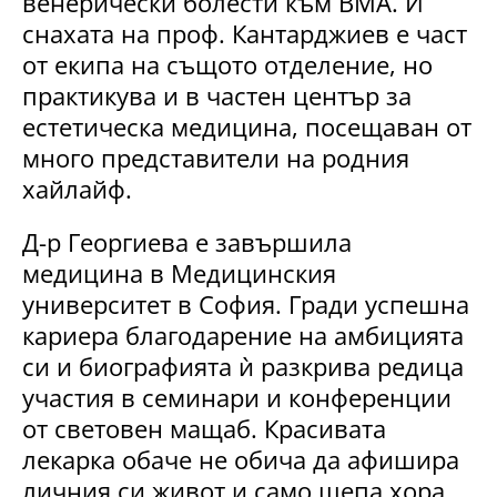
венерически болести към ВМА. И
снахата на проф. Кантарджиев е част
от екипа на същото отделение, но
практикува и в частен център за
естетическа медицина, посещаван от
много представители на родния
хайлайф.
Д-р Георгиева е завършила
медицина в Медицинския
университет в София. Гради успешна
кариера благодарение на амбицията
си и биографията ѝ разкрива редица
участия в семинари и конференции
от световен мащаб. Красивата
лекарка обаче не обича да афишира
личния си живот и само шепа хора