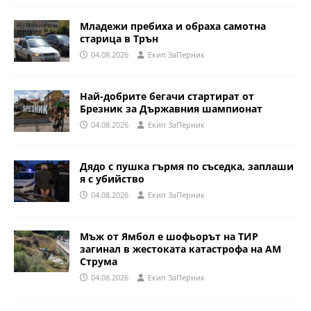
Младежи пребиха и обраха самотна
старица в Трън
04.08.2026
Eкип ЗаПерник
Най-добрите бегачи стартират от
Брезник за Държавния шампионат
04.08.2026
Eкип ЗаПерник
Дядо с пушка гърмя по съседка, заплаши
я с убийство
04.08.2026
Eкип ЗаПерник
Мъж от Ямбол е шофьорът на ТИР
загинал в жестоката катастрофа на АМ
Струма
04.08.2026
Eкип ЗаПерник