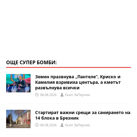
ОЩЕ СУПЕР БОМБИ:
Земен празвнува „Пантеле“, Криско и
Камелия взривиха центъра, а кметът
развълнува всички
08.08.2026
Eкип ЗаПерник
Стартират важни срещи за санирането на
14 блока в Брезник
08.08.2026
Eкип ЗаПерник