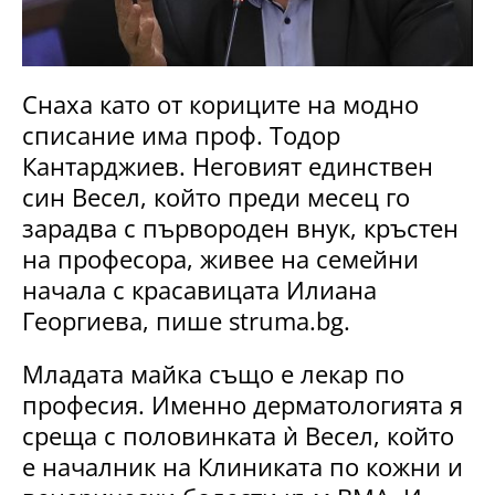
Снаха като от кориците на модно
списание има проф. Тодор
Кантарджиев. Неговият единствен
син Весел, който преди месец го
зарадва с първороден внук, кръстен
на професора, живее на семейни
начала с красавицата Илиана
Георгиева, пише struma.bg.
Младата майка също е лекар по
професия. Именно дерматологията я
среща с половинката ѝ Весел, който
е началник на Клиниката по кожни и