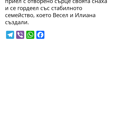
приел с отворено сърце своята снаха
и се гордеел със стабилното
семейство, което Весел и Илиана
създали.
T
Vi
W
F
el
b
h
a
e
er
at
c
gr
s
e
a
A
b
m
p
o
p
o
k