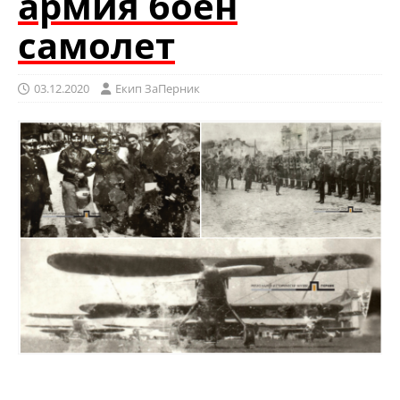
армия боен
самолет
03.12.2020
Eкип ЗаПерник