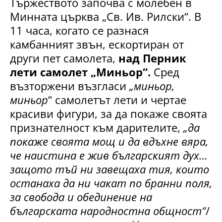
Тържеството започва с молебен в
Минната църква „Св. Ив. Рилски“. В
11 часа, когато се разнася
камбанният звън, ескортиран от
други пет самолета,
над Перник
лети самолет „Миньор“.
Сред
възторжени възгласи
„миньор,
миньор
“ самолетът лети и чертае
красиви фигури, за да покаже своята
признателност към дарителите,
„да
покаже своята мощ и да вдъхне вяра,
че наистина е жив българският дух…
защото тъй ни завещаха тия, които
останаха да ни чакат по бранни поля,
за свобода и обединение на
българската народностна общност“
/