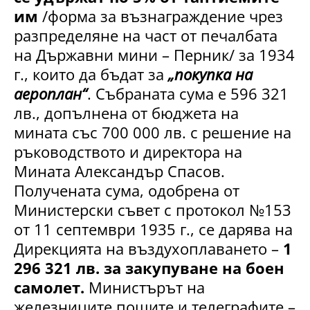
им
/форма за възнаграждение чрез
разпределяне на част от печалбата
на Държавни мини – Перник/ за 1934
г., които да бъдат за
„покупка на
аероплан“
. Събраната сума е 596 321
лв., допълнена от бюджета на
мината със 700 000 лв. с решение на
ръководството и директора на
Мината Александър Спасов.
Получената сума, одобрена от
Министерски съвет с протокол №153
от 11 септември 1935 г., се дарява на
Дирекцията на въздухоплаването –
1
296 321 лв. за закупуване на боен
самолет.
Министърът на
железниците пощите и телеграфите –