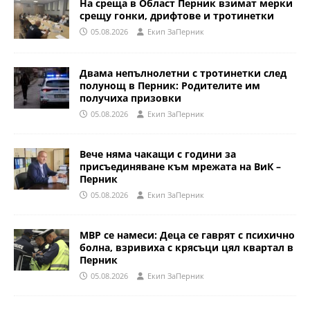
На среща в Област Перник взимат мерки
срещу гонки, дрифтове и тротинетки
05.08.2026
Eкип ЗаПерник
Двама непълнолетни с тротинетки след
полунощ в Перник: Родителите им
получиха призовки
05.08.2026
Eкип ЗаПерник
Вече няма чакащи с години за
присъединяване към мрежата на ВиК –
Перник
05.08.2026
Eкип ЗаПерник
МВР се намеси: Деца се гаврят с психично
болна, взривиха с крясъци цял квартал в
Перник
05.08.2026
Eкип ЗаПерник