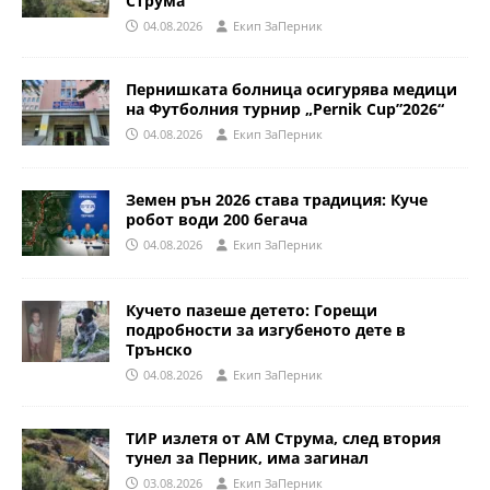
Струма
04.08.2026
Eкип ЗаПерник
Пернишката болница осигурява медици
на Футболния турнир „Pernik Cup”2026“
04.08.2026
Eкип ЗаПерник
Земен рън 2026 става традиция: Куче
робот води 200 бегача
04.08.2026
Eкип ЗаПерник
Кучето пазеше детето: Горещи
подробности за изгубеното дете в
Трънско
04.08.2026
Eкип ЗаПерник
ТИР излетя от АМ Струма, след втория
тунел за Перник, има загинал
03.08.2026
Eкип ЗаПерник