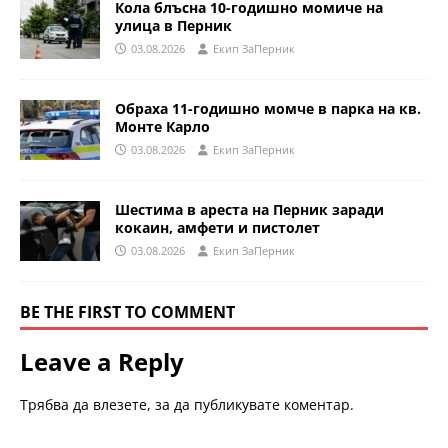
Кола блъсна 10-годишно момиче на
улица в Перник
03.08.2026
Eкип ЗаПерник
Обраха 11-годишно момче в парка на кв.
Монте Карло
03.08.2026
Eкип ЗаПерник
Шестима в ареста на Перник заради
кокаин, амфети и пистолет
03.08.2026
Eкип ЗаПерник
BE THE FIRST TO COMMENT
Leave a Reply
Трябва да
влезете
, за да публикувате коментар.