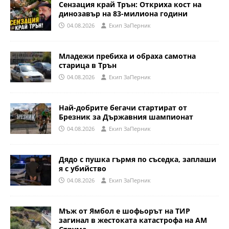
Сензация край Трън: Откриха кост на
динозавър на 83-милиона години
04.08.2026
Eкип ЗаПерник
Младежи пребиха и обраха самотна
старица в Трън
04.08.2026
Eкип ЗаПерник
Най-добрите бегачи стартират от
Брезник за Държавния шампионат
04.08.2026
Eкип ЗаПерник
Дядо с пушка гърмя по съседка, заплаши
я с убийство
04.08.2026
Eкип ЗаПерник
Мъж от Ямбол е шофьорът на ТИР
загинал в жестоката катастрофа на АМ