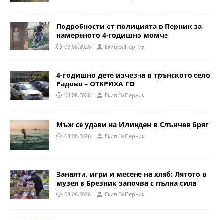
Подробности от полицията в Перник за
намереното 4-годишно момче
03.08.2026
Eкип ЗаПерник
4-годишно дете изчезна в трънското село
Радово – ОТКРИХА ГО
03.08.2026
Eкип ЗаПерник
Мъж се удави на Илинден в Слънчев бряг
03.08.2026
Eкип ЗаПерник
Занаяти, игри и месене на хляб: Лятото в
музея в Брезник започва с пълна сила
03.08.2026
Eкип ЗаПерник