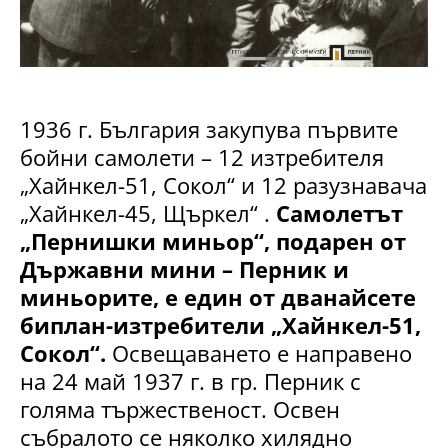
1936 г. България закупува първите
бойни самолети – 12 изтребителя
„Хайнкел-51, Сокол“ и 12 разузнавача
„Хайнкел-45, Щъркел“ .
Самолетът
„Пернишки миньор“, подарен от
Държавни мини – Перник и
миньорите, е един от дванайсете
биплан-изтребители „Хайнкел-51,
Сокол“.
Освещаването е направено
на 24 май 1937 г. в гр. Перник с
голяма тържественост. Освен
събралото се няколко хилядно