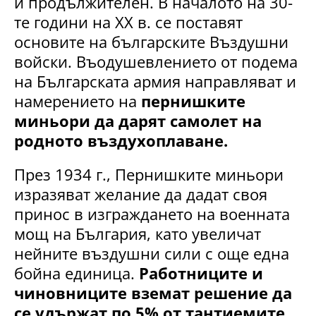
и продължителен. В началото на 30-
те години на XX в. се поставят
основите на българските Въздушни
войски. Въодушевлението от подема
на Българската армия направляват и
намерението на
пернишките
миньори да дарят самолет на
родното въздухоплаване.
През 1934 г., Пернишките миньори
изразяват желание да дадат своя
принос в изграждането на военната
мощ на България, като увеличат
нейните въздушни сили с още една
бойна единица.
Работниците и
чиновниците вземат решение да
се удържат по 5% от тантиемите