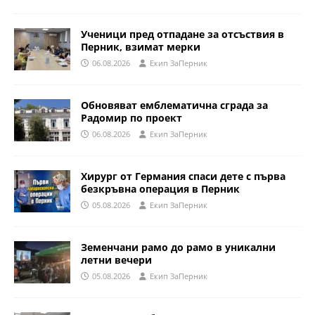
Ученици пред отпадане за отсъствия в
Перник, взимат мерки
06.08.2026
Eкип ЗаПерник
Обновяват емблематична сграда за
Радомир по проект
06.08.2026
Eкип ЗаПерник
Хирург от Германия спаси дете с първа
безкръвна операция в Перник
05.08.2026
Eкип ЗаПерник
Земенчани рамо до рамо в уникални
летни вечери
05.08.2026
Eкип ЗаПерник