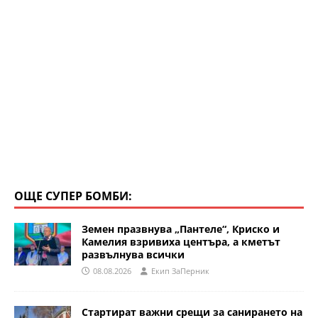
ОЩЕ СУПЕР БОМБИ:
Земен празвнува „Пантеле“, Криско и
Камелия взривиха центъра, а кметът
развълнува всички
08.08.2026
Eкип ЗаПерник
Стартират важни срещи за санирането на