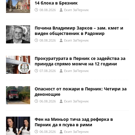
14 блока в Брезник
08.08.2026
Eкип ЗаПерник
Почина Владимир Зарков – зам. кмет и
виден общественик в Радомир
08.08.2026
Eкип ЗаПерник
Прокуратурата в Перник се задейства за
принуда спрямо момче на 12 години
07.08.2026
Eкип ЗаПерник
Опасност от пожари в Перник: Четири за
денонощие
06.08.2026
Eкип ЗаПерник
Фен на Миньор тича зад реферка в
Перник да я псува в рими
06.08.2026
Eкип ЗаПерник