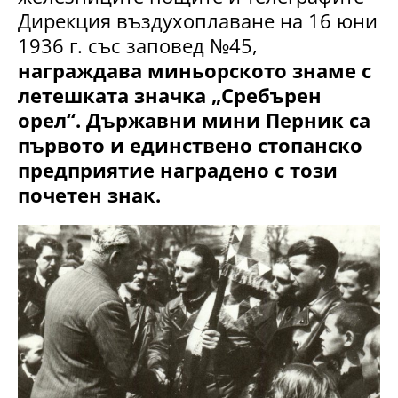
Дирекция въздухоплаване на 16 юни
1936 г. със заповед №45,
награждава миньорското знаме с
летешката значка „Сребърен
орел“. Държавни мини Перник са
първото и единствено стопанско
предприятие наградено с този
почетен знак.