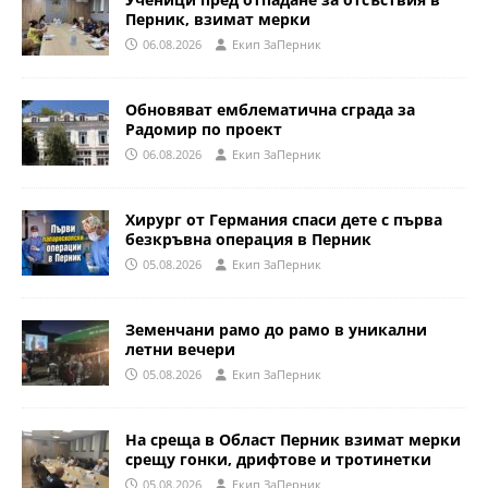
Перник, взимат мерки
06.08.2026
Eкип ЗаПерник
Обновяват емблематична сграда за
Радомир по проект
06.08.2026
Eкип ЗаПерник
Хирург от Германия спаси дете с първа
безкръвна операция в Перник
05.08.2026
Eкип ЗаПерник
Земенчани рамо до рамо в уникални
летни вечери
05.08.2026
Eкип ЗаПерник
На среща в Област Перник взимат мерки
срещу гонки, дрифтове и тротинетки
05.08.2026
Eкип ЗаПерник