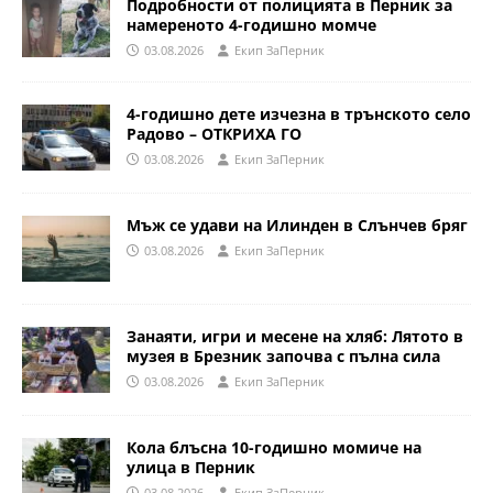
Подробности от полицията в Перник за
намереното 4-годишно момче
03.08.2026
Eкип ЗаПерник
4-годишно дете изчезна в трънското село
Радово – ОТКРИХА ГО
03.08.2026
Eкип ЗаПерник
Мъж се удави на Илинден в Слънчев бряг
03.08.2026
Eкип ЗаПерник
Занаяти, игри и месене на хляб: Лятото в
музея в Брезник започва с пълна сила
03.08.2026
Eкип ЗаПерник
Кола блъсна 10-годишно момиче на
улица в Перник
03.08.2026
Eкип ЗаПерник