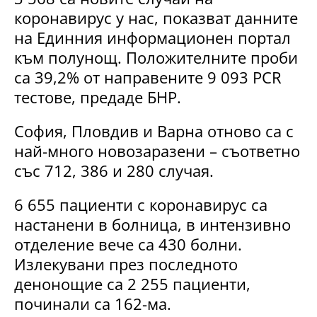
коронавирус у нас, показват данните
на Единния информационен портал
към полунощ. Положителните проби
са 39,2% от направените 9 093 PCR
тестове,
предаде БНР
.
София, Пловдив и Варна отново са с
най-много новозаразени – съответно
със 712, 386 и 280 случая.
6 655 пациенти с коронавирус са
настанени в болница, в интензивно
отделение вече са 430 болни.
Излекувани през последното
денонощие са 2 255 пациенти,
починали са 162-ма.