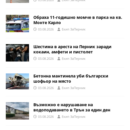
Обраха 11-годишно момче в парка на кв.
Монте Карло
03.08.2026
Eкип ЗаПерник
Шестима в ареста на Перник заради
кокаин, амфети и пистолет
03.08.2026
Eкип ЗаПерник
Бетонна мантинела уби български
шофьор на място
03.08.2026
Eкип ЗаПерник
Възможно е нарушаване на
водоподаването в Трън за един ден
03.08.2026
Eкип ЗаПерник