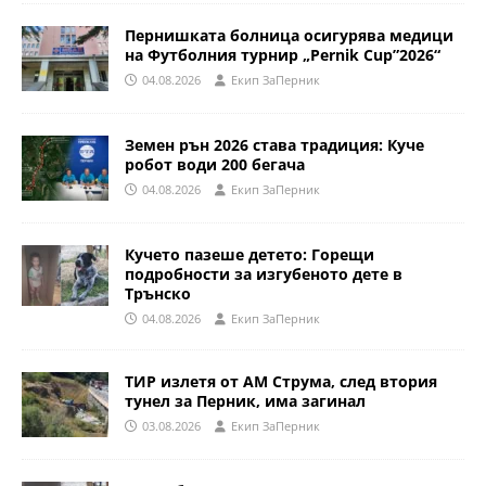
Пернишката болница осигурява медици
на Футболния турнир „Pernik Cup”2026“
04.08.2026
Eкип ЗаПерник
Земен рън 2026 става традиция: Куче
робот води 200 бегача
04.08.2026
Eкип ЗаПерник
Кучето пазеше детето: Горещи
подробности за изгубеното дете в
Трънско
04.08.2026
Eкип ЗаПерник
ТИР излетя от АМ Струма, след втория
тунел за Перник, има загинал
03.08.2026
Eкип ЗаПерник