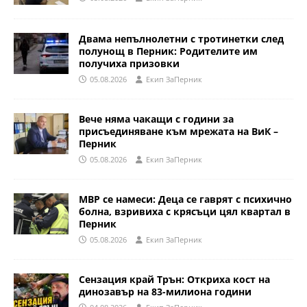
Двама непълнолетни с тротинетки след
полунощ в Перник: Родителите им
получиха призовки
05.08.2026
Eкип ЗаПерник
Вече няма чакащи с години за
присъединяване към мрежата на ВиК –
Перник
05.08.2026
Eкип ЗаПерник
МВР се намеси: Деца се гаврят с психично
болна, взривиха с крясъци цял квартал в
Перник
05.08.2026
Eкип ЗаПерник
Сензация край Трън: Откриха кост на
динозавър на 83-милиона години