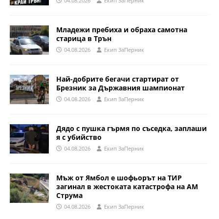
04.08.2026
Eкип ЗаПерник
Младежи пребиха и обраха самотна
старица в Трън
04.08.2026
Eкип ЗаПерник
Най-добрите бегачи стартират от
Брезник за Държавния шампионат
04.08.2026
Eкип ЗаПерник
Дядо с пушка гърмя по съседка, заплаши
я с убийство
04.08.2026
Eкип ЗаПерник
Мъж от Ямбол е шофьорът на ТИР
загинал в жестоката катастрофа на АМ
Струма
04.08.2026
Eкип ЗаПерник