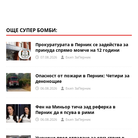
ОЩЕ СУПЕР БОМБИ:
Прокуратурата в Перник се задейства за
принуда спрямо момче на 12 години
07.08.2026
Eкип ЗаПерник
Опасност от пожари в Перник: Четири за
денонощие
06.08.2026
Eкип ЗаПерник
Фен на Миньор тича зад реферка в
Перник да я псува в рими
06.08.2026
Eкип ЗаПерник
Ученици пред отпадане за отсъствия в