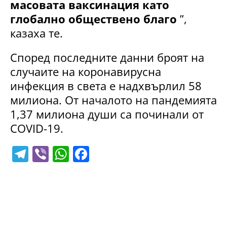
масовата ваксинация като
глобално обществено благо
”,
казаха те.
Според последните данни броят на
случаите на коронавирусна
инфекция в света е надхвърлил 58
милиона. От началото на пандемията
1,37 милиона души са починали от
COVID-19.
T
Vi
W
F
el
b
h
a
e
er
at
c
gr
s
e
a
A
b