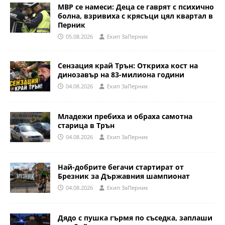
МВР се намеси: Деца се гаврят с психично
болна, взривиха с крясъци цял квартал в
Перник
05.08.2026
Eкип ЗаПерник
Сензация край Трън: Откриха кост на
динозавър на 83-милиона години
04.08.2026
Eкип ЗаПерник
Младежи пребиха и обраха самотна
старица в Трън
04.08.2026
Eкип ЗаПерник
Най-добрите бегачи стартират от
Брезник за Държавния шампионат
04.08.2026
Eкип ЗаПерник
Дядо с пушка гърмя по съседка, заплаши