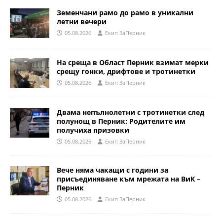
Земенчани рамо до рамо в уникални
летни вечери
05.08.2026
Eкип ЗаПерник
На среща в Област Перник взимат мерки
срещу гонки, дрифтове и тротинетки
05.08.2026
Eкип ЗаПерник
Двама непълнолетни с тротинетки след
полунощ в Перник: Родителите им
получиха призовки
05.08.2026
Eкип ЗаПерник
Вече няма чакащи с години за
присъединяване към мрежата на ВиК –
Перник
05.08.2026
Eкип ЗаПерник