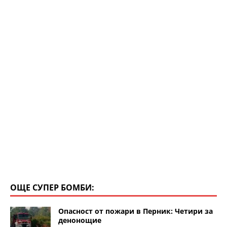
m
p
o
p
o
k
ОЩЕ СУПЕР БОМБИ:
Опасност от пожари в Перник: Четири за
денонощие