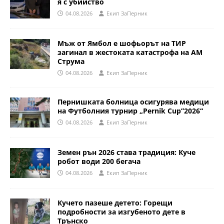
я с убийство
04.08.2026
Eкип ЗаПерник
Мъж от Ямбол е шофьорът на ТИР
загинал в жестоката катастрофа на АМ
Струма
04.08.2026
Eкип ЗаПерник
Пернишката болница осигурява медици
на Футболния турнир „Pernik Cup”2026“
04.08.2026
Eкип ЗаПерник
Земен рън 2026 става традиция: Куче
робот води 200 бегача
04.08.2026
Eкип ЗаПерник
Кучето пазеше детето: Горещи
подробности за изгубеното дете в
Трънско