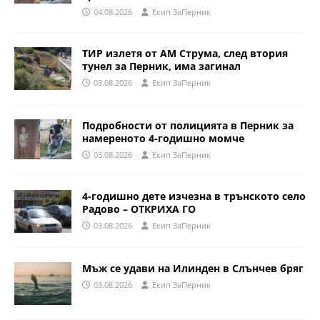
04.08.2026
Eкип ЗаПерник
ТИР излетя от АМ Струма, след втория
тунел за Перник, има загинал
03.08.2026
Eкип ЗаПерник
Подробности от полицията в Перник за
намереното 4-годишно момче
03.08.2026
Eкип ЗаПерник
4-годишно дете изчезна в трънското село
Радово – ОТКРИХА ГО
03.08.2026
Eкип ЗаПерник
Мъж се удави на Илинден в Слънчев бряг
03.08.2026
Eкип ЗаПерник