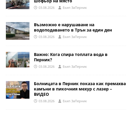
шофьор на място
03.08.2026
Eкип ЗаПерник
Възможно е нарушаване на
водоподаването в Трън за един ден
03.08.2026
Eкип ЗаПерник
Важно: Кога спира топлата вода в
Перник?
03.08.2026
Eкип ЗаПерник
Болницата в Перник показа как премахва
камъни в пикочния мехур с лазер –
ВИДЕО
03.08.2026
Eкип ЗаПерник