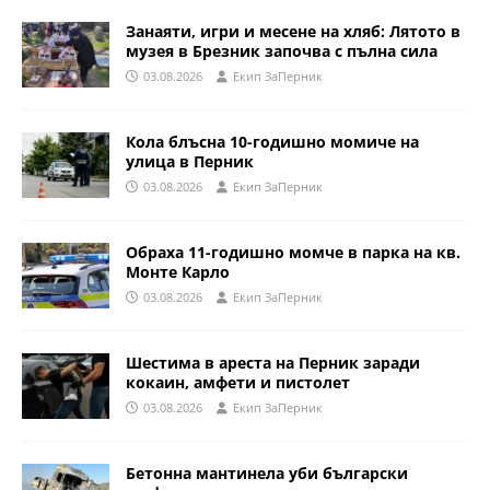
Занаяти, игри и месене на хляб: Лятото в
музея в Брезник започва с пълна сила
03.08.2026
Eкип ЗаПерник
Кола блъсна 10-годишно момиче на
улица в Перник
03.08.2026
Eкип ЗаПерник
Обраха 11-годишно момче в парка на кв.
Монте Карло
03.08.2026
Eкип ЗаПерник
Шестима в ареста на Перник заради
кокаин, амфети и пистолет
03.08.2026
Eкип ЗаПерник
Бетонна мантинела уби български