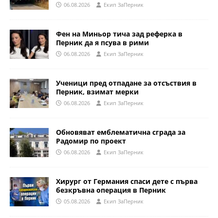
06.08.2026
Eкип ЗаПерник
Фен на Миньор тича зад реферка в
Перник да я псува в рими
06.08.2026
Eкип ЗаПерник
Ученици пред отпадане за отсъствия в
Перник, взимат мерки
06.08.2026
Eкип ЗаПерник
Обновяват емблематична сграда за
Радомир по проект
06.08.2026
Eкип ЗаПерник
Хирург от Германия спаси дете с първа
безкръвна операция в Перник
05.08.2026
Eкип ЗаПерник