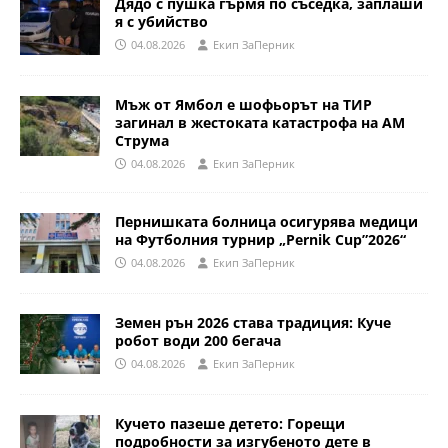
Дядо с пушка гърмя по съседка, заплаши
я с убийство
04.08.2026
Eкип ЗаПерник
Мъж от Ямбол е шофьорът на ТИР
загинал в жестоката катастрофа на АМ
Струма
04.08.2026
Eкип ЗаПерник
Пернишката болница осигурява медици
на Футболния турнир „Pernik Cup”2026“
04.08.2026
Eкип ЗаПерник
Земен рън 2026 става традиция: Куче
робот води 200 бегача
04.08.2026
Eкип ЗаПерник
Кучето пазеше детето: Горещи
подробности за изгубеното дете в