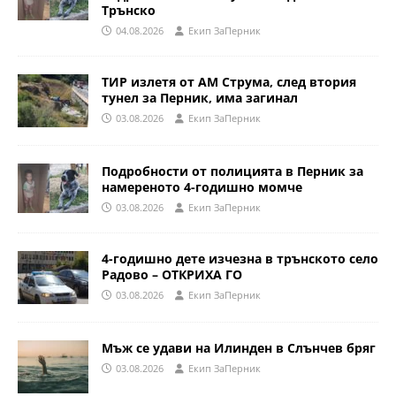
Трънско
04.08.2026
Eкип ЗаПерник
ТИР излетя от АМ Струма, след втория
тунел за Перник, има загинал
03.08.2026
Eкип ЗаПерник
Подробности от полицията в Перник за
намереното 4-годишно момче
03.08.2026
Eкип ЗаПерник
4-годишно дете изчезна в трънското село
Радово – ОТКРИХА ГО
03.08.2026
Eкип ЗаПерник
Мъж се удави на Илинден в Слънчев бряг
03.08.2026
Eкип ЗаПерник