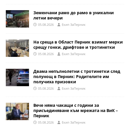
Земенчани рамо до рамо в уникални
летни вечери
05.08.2026
Eкип ЗаПерник
На среща в Област Перник взимат мерки
срещу гонки, дрифтове и тротинетки
05.08.2026
Eкип ЗаПерник
Двама непълнолетни с тротинетки след
полунощ в Перник: Родителите им
получиха призовки
05.08.2026
Eкип ЗаПерник
Вече няма чакащи с години за
присъединяване към мрежата на ВиК –
Перник
05.08.2026
Eкип ЗаПерник