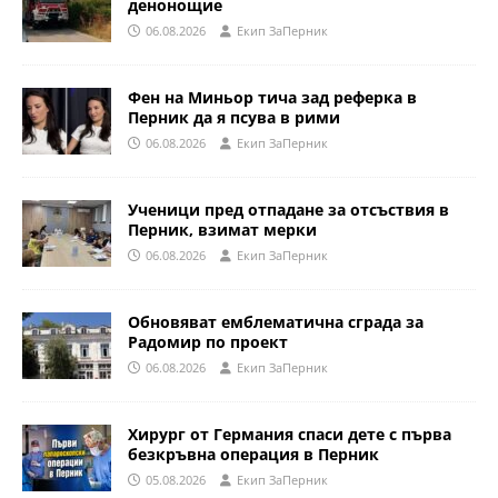
денонощие
06.08.2026
Eкип ЗаПерник
Фен на Миньор тича зад реферка в
Перник да я псува в рими
06.08.2026
Eкип ЗаПерник
Ученици пред отпадане за отсъствия в
Перник, взимат мерки
06.08.2026
Eкип ЗаПерник
Обновяват емблематична сграда за
Радомир по проект
06.08.2026
Eкип ЗаПерник
Хирург от Германия спаси дете с първа
безкръвна операция в Перник
05.08.2026
Eкип ЗаПерник