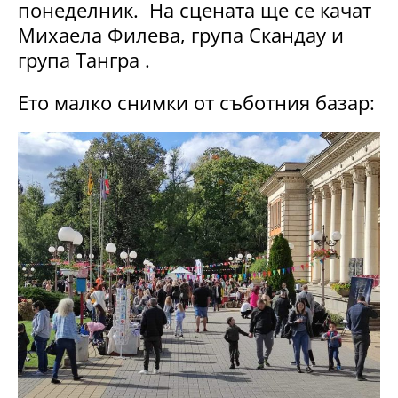
понеделник. На сцената ще се качат
Михаела Филева, група Скандау и
група Тангра .
Ето малко снимки от съботния базар: