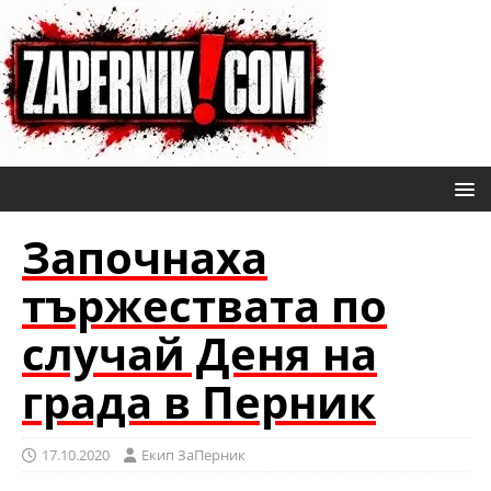
Започнаха
тържествата по
случай Деня на
града в Перник
17.10.2020
Eкип ЗаПерник