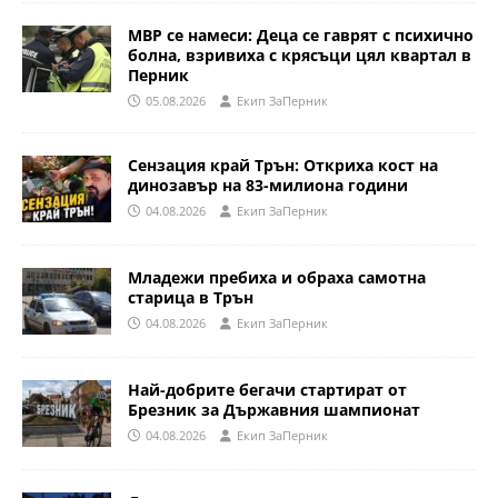
МВР се намеси: Деца се гаврят с психично
болна, взривиха с крясъци цял квартал в
Перник
05.08.2026
Eкип ЗаПерник
Сензация край Трън: Откриха кост на
динозавър на 83-милиона години
04.08.2026
Eкип ЗаПерник
Младежи пребиха и обраха самотна
старица в Трън
04.08.2026
Eкип ЗаПерник
Най-добрите бегачи стартират от
Брезник за Държавния шампионат
04.08.2026
Eкип ЗаПерник