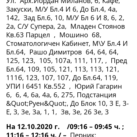
Ул. Арх.Йордан Миланов, 6, Кафе,
Закуски, М/У Бл.4 И 6, До Бл.4, 4а,
142, Зад Бл.6, 10, М/У Бл 6 И 8, 6, 2,
2а, С/У Супера, 2а, Младен Стоянов
Кв.63 Парцел , Мошино 68,
Стоматологичен Кабинет, М\У Бл.4 И
Бл.64, Рашо Димитров 64, 64, 64,
125, 123, 105, 107а, 111, 117, , Пред
Бл.64, 109, 105, 121, 113, 113, 121,
111б, 123, 107, 107, До Бл.64, 119,
УПИ I 6451 Кв.552 , Юрий Гагарин
6, 6, 4, 6а, 4а, 6, 275, Подстанция
&Quot;Руен&Quot;, До Блок 10, 3 Е, 3-
Е, 3, 3е, 3а, 1, 1, 3в, 3е, 26 3е, 3
На 12.10.2020 г. /09:16 – 09:45 ч. ;
11:16 – 12:16 ч. / –
Перник: