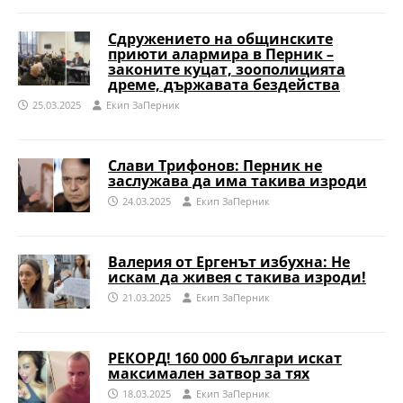
Сдружението на общинските
приюти алармира в Перник –
законите куцат, зоополицията
дреме, държавата бездейства
25.03.2025
Eкип ЗаПерник
Слави Трифонов: Перник не
заслужава да има такива изроди
24.03.2025
Eкип ЗаПерник
Валерия от Ергенът избухна: Не
искам да живея с такива изроди!
21.03.2025
Eкип ЗаПерник
РЕКОРД! 160 000 българи искат
максимален затвор за тях
18.03.2025
Eкип ЗаПерник