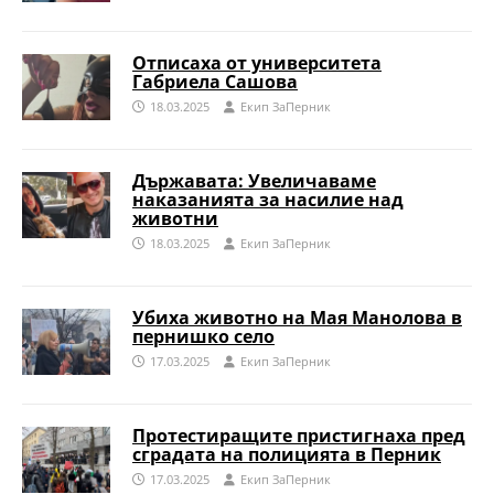
Отписаха от университета
Габриела Сашова
18.03.2025
Eкип ЗаПерник
Държавата: Увеличаваме
наказанията за насилие над
животни
18.03.2025
Eкип ЗаПерник
Убиха животно на Мая Манолова в
пернишко село
17.03.2025
Eкип ЗаПерник
Протестиращите пристигнаха пред
сградата на полицията в Перник
17.03.2025
Eкип ЗаПерник