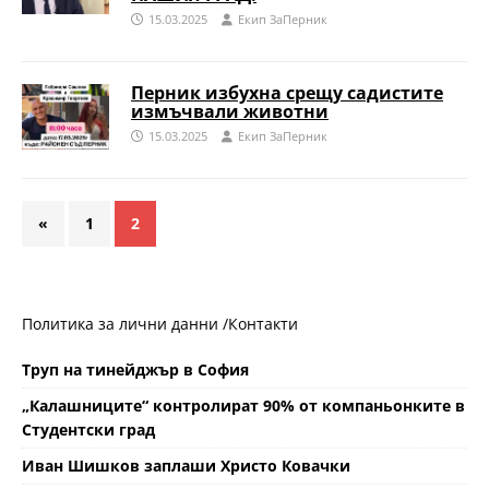
15.03.2025
Eкип ЗаПерник
Перник избухна срещу садистите
измъчвали животни
15.03.2025
Eкип ЗаПерник
«
1
2
Политика за лични данни /
Контакти
Труп на тинейджър в София
„Калашниците“ контролират 90% от компаньонките в
Студентски град
Иван Шишков заплаши Христо Ковачки