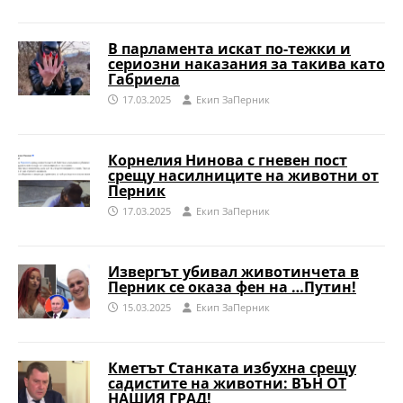
В парламента искат по-тежки и
сериозни наказания за такива като
Габриела
17.03.2025
Eкип ЗаПерник
Корнелия Нинова с гневен пост
срещу насилниците на животни от
Перник
17.03.2025
Eкип ЗаПерник
Извергът убивал животинчета в
Перник се оказа фен на …Путин!
15.03.2025
Eкип ЗаПерник
Кметът Станката избухна срещу
садистите на животни: ВЪН ОТ
НАШИЯ ГРАД!