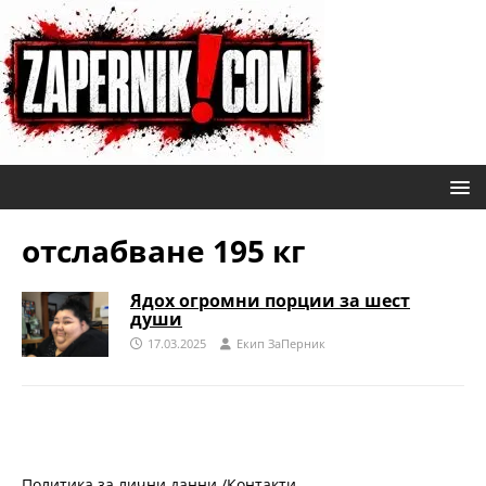
отслабване 195 кг
Ядох огромни порции за шест
души
17.03.2025
Eкип ЗаПерник
Политика за лични данни /
Контакти