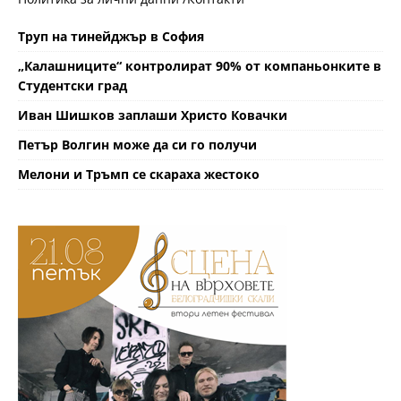
Труп на тинейджър в София
„Калашниците“ контролират 90% от компаньонките в
Студентски град
Иван Шишков заплаши Христо Ковачки
Петър Волгин може да си го получи
Мелони и Тръмп се скараха жестоко