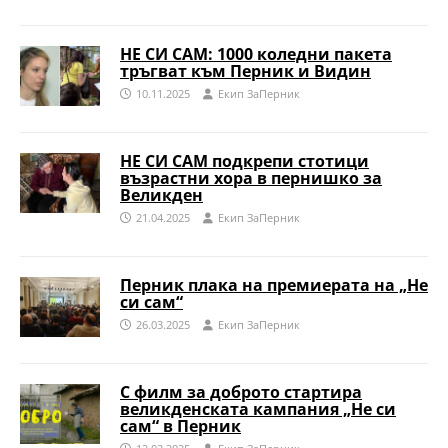
НЕ СИ САМ: 1000 коледни пакета
тръгват към Перник и Видин
10.11.2025
Eкип ЗаПерник
НЕ СИ САМ подкрепи стотици
възрастни хора в пернишко за
Великден
21.04.2025
Eкип ЗаПерник
Перник плака на премиерата на „Не
си сам“
26.03.2025
Eкип ЗаПерник
С филм за доброто стартира
великденската кампания „Не си
сам“ в Перник