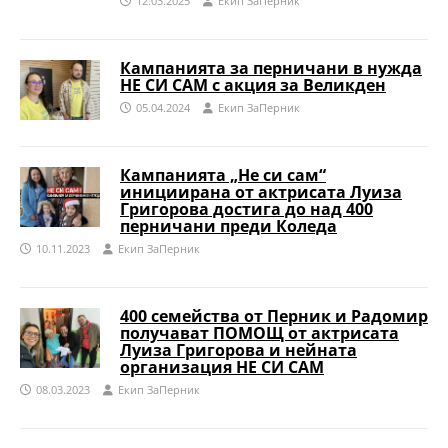
12.03.2025
Eкип ЗаПерник
Кампанията за перничани в нужда
НЕ СИ САМ с акция за Великден
05.04.2024
Eкип ЗаПерник
Кампанията „Не си сам“
инициирана от актрисата Луиза
Григорова достига до над 400
перничани преди Коледа
10.11.2023
Eкип ЗаПерник
400 семейства от Перник и Радомир
получават ПОМОЩ от актрисата
Луиза Григорова и нейната
организация НЕ СИ САМ
08.03.2023
Eкип ЗаПерник