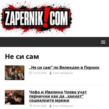
Не си сам
„Не си сам“ по Великден в Перник
12.03.2026
Eкип ЗаПерник
Чефо и Ивелина Чоева учат
пернични как да „хакнат“
социалните мрежи
09.02.2026
Eкип ЗаПерник