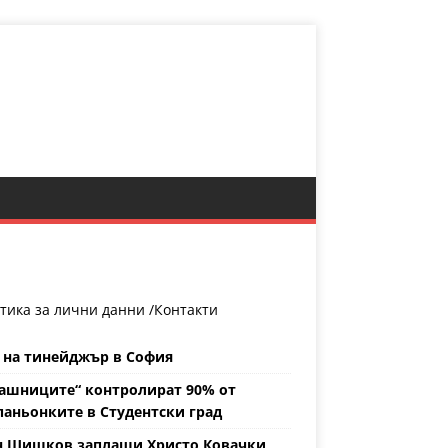
тика за лични данни /
Контакти
 на тинейджър в София
ашниците“ контролират 90% от
аньонките в Студентски град
н Шишков заплаши Христо Ковачки