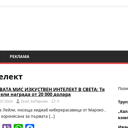
РЕКЛАМА
елект
Поли
ВАТА МИС ИЗКУСТВЕН ИНТЕЛЕКТ В СВЕТА: Тя
ели награда от 20 000 долара
.07.2024
Eкип ЗаПерник
0
Труп
а Лейли, носеща хиджаб киберкрасавица от Мароко ,
„Кал
 коронясана за първата
[…]
комп
Ива