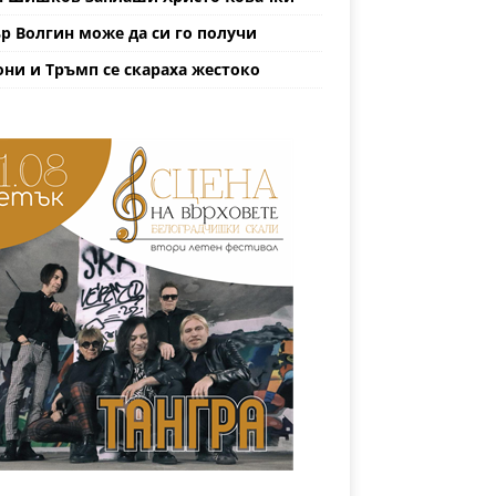
р Волгин може да си го получи
ни и Тръмп се скараха жестоко