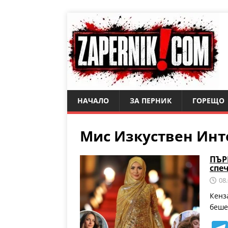
НАЧАЛО
ЗА ПЕРНИК
ГОРЕЩО
Мис Изкуствен Инт
ПЪР
спеч
08
Кенз
беше