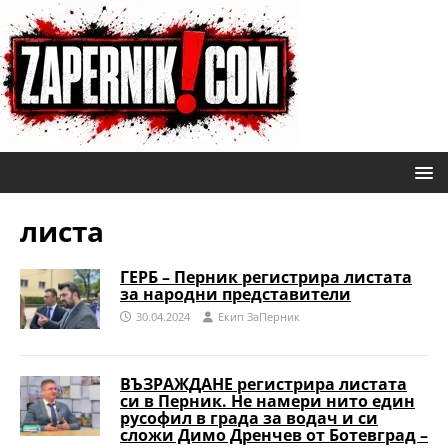
листа
ГЕРБ – Перник регистрира листата
за народни представители
30.04.2024
Eкип ЗаПерник
ВЪЗРАЖДАНЕ регистрира листата
си в Перник. Не намери нито един
русофил в града за водач и си
сложи Димо Дренчев от Ботевград –