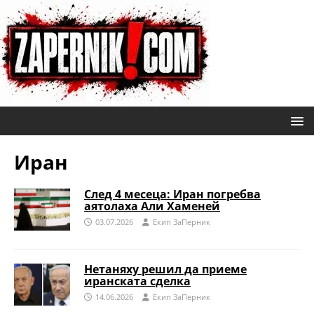
Иран
След 4 месеца: Иран погребва
аятолаха Али Хаменей
03.07.2026
Eкип ЗаПерник
Нетаняху решил да приеме
иранската сделка
14.06.2026
Eкип ЗаПерник