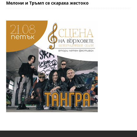
Мелони и Тръмп се скараха жестоко