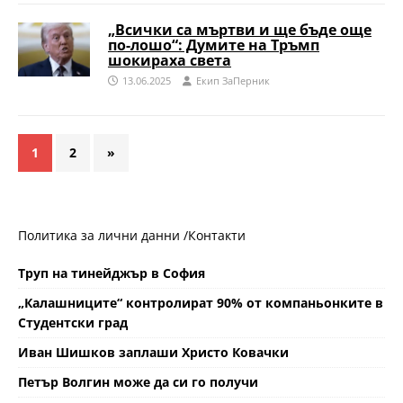
„Всички са мъртви и ще бъде още
по-лошо“: Думите на Тръмп
шокираха света
13.06.2025
Eкип ЗаПерник
1
2
»
Политика за лични данни /
Контакти
Труп на тинейджър в София
„Калашниците“ контролират 90% от компаньонките в
Студентски град
Иван Шишков заплаши Христо Ковачки
Петър Волгин може да си го получи