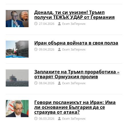
Доналд, ти си унизен! Тръмп
получи ТЕЖЪК УДАР от Германия
27.04.2026
Eкип ЗаПерник
Иран обърна войната в своя полза
09.04.2026
Eкип ЗаПерник
Заплахите на Тръмп проработиха –
отварят Ормузкия пролив
08.04.2026
Eкип ЗаПерник
Говори посланикът на Иран: Има
ли основание България да се
страхува от атака?
06.03.2026
Eкип ЗаПерник