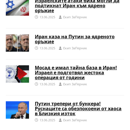
Израелските атаки биха могли да
подтикнат Иран към ядрено
оръжие
13.06.2025
Eкип ЗаПерник
Иран каза на Путин за ядреното
оръжие
13.06.2025
Eкип ЗаПерник
Мосад е имал тайна база в Иран!
Израел е подготвял жестока
операция от години
13.06.2025
Eкип ЗаПерник
Путин трепери от бункера!
Руснаците са обезпокоени от хаоса
в Близкия изток
13.06.2025
Eкип ЗаПерник