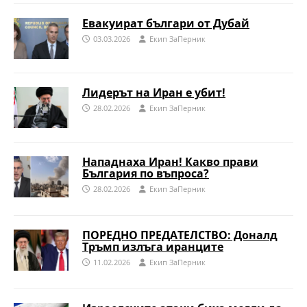
Евакуират българи от Дубай
03.03.2026
Eкип ЗаПерник
Лидерът на Иран е убит!
28.02.2026
Eкип ЗаПерник
Нападнаха Иран! Какво прави
България по въпроса?
28.02.2026
Eкип ЗаПерник
ПОРЕДНО ПРЕДАТЕЛСТВО: Доналд
Тръмп излъга иранците
11.02.2026
Eкип ЗаПерник