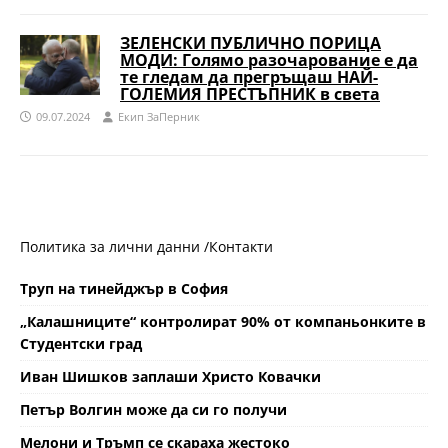
ЗЕЛЕНСКИ ПУБЛИЧНО ПОРИЦА
МОДИ: Голямо разочарование е да
те гледам да прегръщаш НАЙ-
ГОЛЕМИЯ ПРЕСТЪПНИК в света
09.07.2024
Eкип ЗаПерник
Политика за лични данни /
Контакти
Труп на тинейджър в София
„Калашниците“ контролират 90% от компаньонките в
Студентски град
Иван Шишков заплаши Христо Ковачки
Петър Волгин може да си го получи
Мелони и Тръмп се скараха жестоко