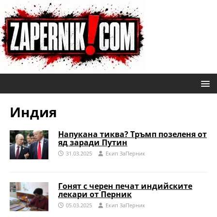
Индия
Напукана тиква? Тръмп позеленя от
яд заради Путин
31.03.2025
Eкип ЗаПерник
Гонят с черен печат индийските
лекари от Перник
05.03.2025
Eкип ЗаПерник