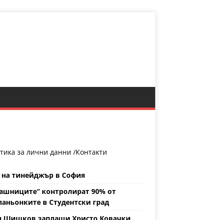
тика за лични данни /
Контакти
 на тинейджър в София
ашниците“ контролират 90% от
аньонките в Студентски град
н Шишков заплаши Христо Ковачки