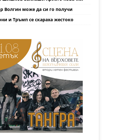
р Волгин може да си го получи
ни и Тръмп се скараха жестоко