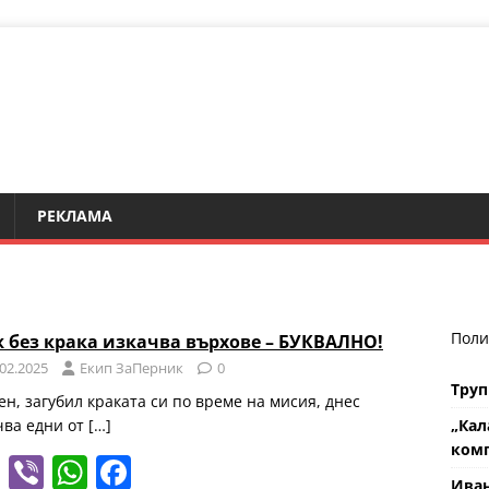
РЕКЛАМА
Поли
 без крака изкачва върхове – БУКВАЛНО!
.02.2025
Eкип ЗаПерник
0
Труп
ен, загубил краката си по време на мисия, днес
чва едни от
[…]
„Кал
комп
T
Vi
W
F
Ива